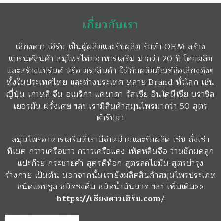
เกี่ยวกับเรา
เชียงดาว เฮิร์บ เป็นผู้ผลิตและรับผลิต รับทำ OEM สร้าง
แบรนด์สินค้า สมุไพรไทยอาหารเสริม มากว่า 20 ปี โดยผลิต
และสร้างแบร์นด์ หรือ ตราสินค้า ให้กับผลิตภัณฑ์ชื่อเสียงดังๆ
ทั้งในประเทศไทย และต่างประเทศ หลาย Brand ทั่วโลก เช่น
ญี่ปุ่น เกาหลี จีน อเมริกา แคนาดา รัสเซีย อินโดนีเซีย บราซิล
เยอรมัน ฝรั่งเศษ ฯลฯ เรามีสินค้าสมุนไพรมากว่า 50 สูตร
ตำรับยา
สมุนไพรอาหารเสริมที่เรามีจำหน่ายและรับผลิต เช่น ถั่งเช่า
ทิเบต กวาวเครือขาว กวาวเครือแดง เห็ดหลินจือ ว่านชักมดลูก
แปะก๊วย กระชายดำ สูตรดีท๊อก สูตรลดไขมัน สูตรบำรุง
ร่างกาย เป็นต้น นอกจากนั้นเรายังผลิตสินค้าสมุนไพรประเภท
ชนิดแคปซูล ชนิดชงดื่ม ชนิดน้ำมันนวด ฯลฯ เพิ่มเติม>>
https://เชียงดาวเฮิร์บ.com
/