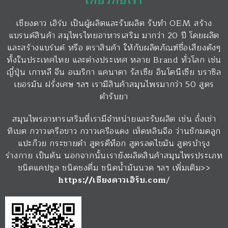
เกี่ยวกับเรา
เชียงดาว เฮิร์บ เป็นผู้ผลิตและรับผลิต รับทำ OEM สร้าง
แบรนด์สินค้า สมุไพรไทยอาหารเสริม มากว่า 20 ปี โดยผลิต
และสร้างแบร์นด์ หรือ ตราสินค้า ให้กับผลิตภัณฑ์ชื่อเสียงดังๆ
ทั้งในประเทศไทย และต่างประเทศ หลาย Brand ทั่วโลก เช่น
ญี่ปุ่น เกาหลี จีน อเมริกา แคนาดา รัสเซีย อินโดนีเซีย บราซิล
เยอรมัน ฝรั่งเศษ ฯลฯ เรามีสินค้าสมุนไพรมากว่า 50 สูตร
ตำรับยา
สมุนไพรอาหารเสริมที่เรามีจำหน่ายและรับผลิต เช่น ถั่งเช่า
ทิเบต กวาวเครือขาว กวาวเครือแดง เห็ดหลินจือ ว่านชักมดลูก
แปะก๊วย กระชายดำ สูตรดีท๊อก สูตรลดไขมัน สูตรบำรุง
ร่างกาย เป็นต้น นอกจากนั้นเรายังผลิตสินค้าสมุนไพรประเภท
ชนิดแคปซูล ชนิดชงดื่ม ชนิดน้ำมันนวด ฯลฯ เพิ่มเติม>>
https://เชียงดาวเฮิร์บ.com
/