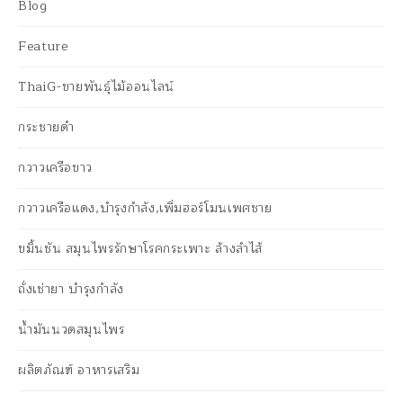
Blog
Feature
ThaiG-ขายพันธุ์ไม้ออนไลน์
กระชายดำ
กวาวเครือขาว
กวาวเครือแดง,บำรุงกำลัง,เพิ่มฮอร์โมนเพศชาย
ขมิ้นชัน สมุนไพรรักษาโรคกระเพาะ ล้างลำไส้
ถั่งเช่ายา บำรุงกำลัง
น้ำมันนวดสมุนไพร
ผลิตภัณฑ์ อาหารเสริม