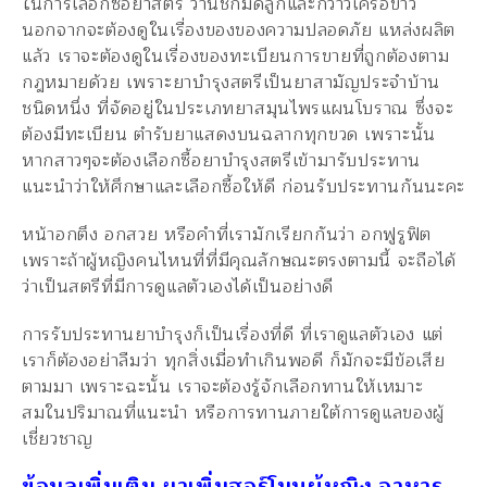
ในการเลือกซื้อยาสตรี ว่านชักมดลูกและกวาวเครือขาว
นอกจากจะต้องดูในเรื่องของของความปลอดภัย แหล่งผลิต
แล้ว เราจะต้องดูในเรื่องของทะเบียนการขายที่ถูกต้องตาม
กฎหมายด้วย เพราะยาบำรุงสตรีเป็นยาสามัญประจำบ้าน
ชนิดหนึ่ง ที่จัดอยู่ในประเภทยาสมุนไพรแผนโบราณ ซึ่งจะ
ต้องมีทะเบียน ตำรับยาแสดงบนฉลากทุกขวด เพราะนั้น
หากสาวๆจะต้องเลือกซื้อยาบำรุงสตรีเข้ามารับประทาน
แนะนำว่าให้ศึกษาและเลือกซื้อให้ดี ก่อนรับประทานกันนะคะ
หน้าอกตึง อกสวย หรือคำที่เรามักเรียกกันว่า อกฟูรูฟิต
เพราะถ้าผู้หญิงคนไหนที่ที่มีคุณลักษณะตรงตามนี้ จะถือได้
ว่าเป็นสตรีที่มีการดูแลตัวเองได้เป็นอย่างดี
การรับประทานยาบำรุงก็เป็นเรื่องที่ดี ที่เราดูแลตัวเอง แต่
เราก็ต้องอย่าลืมว่า ทุกสิ่งเมื่อทำเกินพอดี ก็มักจะมีข้อเสีย
ตามมา เพราะฉะนั้น เราจะต้องรู้จักเลือกทานให้เหมาะ
สมในปริมาณที่แนะนำ หรือการทานภายใต้การดูแลของผู้
เชี่ยวชาญ
ข้อมูลเพิ่มเติม ยาเพิ่มฮอร์โมนผู้หญิง อาหาร