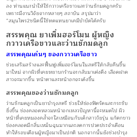
ลง ท่านแนะนำให้ใช้กวาวเครือขาวและว่านชักมดลูกครับ
เพราะมีงานวิจัยจากหลายๆ สถาบัน สรุปมาว่า
“สมุนไพร2ชนิดนี้ใช้ทดแทนยาเคมีบำบัดได้ครับ
สรรพคุณ ยาเพิ่มฮอร์โมน ผู้หญิง
กวาวเครือขาวและว่านชักมดลูก
สรรพคุณเด่นๆ ของกวาวเครือขาว
ช่วยเสริมสร้างและฟื้นฟูเพิ่มฮอร์โมนในสตรีให้กลับคืนขึ้น
มาใหม่ จากผิวที่เคยหยาบกร้านจะกลับมาเต่งตึง เลือดฝาด
สาวจะมากขึ้น หน้าตาและหน้าอกจะเด้งขึ้น
สรรพคุณของว่านชักมดลูก
ว่านชักมดลูกเป็นยาบำรุงสตรี ช่วยให้ช่องฟิตรัดและกระชับ
ยิ่งขึ้น ช่องคลอดหลวมหน้าอกเหลวปัญหานี้จะหมดไป ผิว
หน้าที่เคยหมองคล้ำจะใสเหมือนกับเด็กสาววัยรุ่น แก้ตกขาว
ช่องคลอดมีกลิ่นเหม็นฉุนมากและลดการปวดประจำเดือน
ทำให้รอบเดือนผู้หญิงมาเป็นปกติ นอกจากนั้นยังช่วงบำรุง