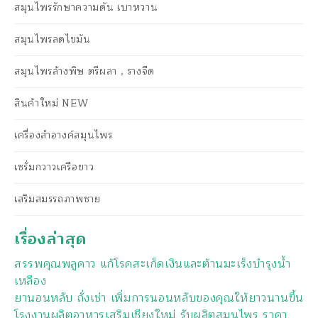
สมุนไพรรักษาความดัน เบาหวาน
สมุนไพรลดไขมัน
สมุนไพรล้างพิษ ตรีผลา , รางจืด
สินค้าใหม่ NEW
เครื่องสำอางค์สมุนไพร
เซรั่มกวาวเครือขาว
เสริมสมรรถภาพชาย
เรื่องล่าสุด
สรรพคุณพลูคาว แก้โรคสะเก็ดเงินและต้านมะเร็งบำรุงน้ำ
เหลือง
ยานอนหลับ ถั่งเช่า เพิ่มการนอนหลับของคุณให้ยาวนานขึ้น
โรงงานผลิตอาหารเสริมเชียงใหม่ รับผลิตสมุนไพร ราคา