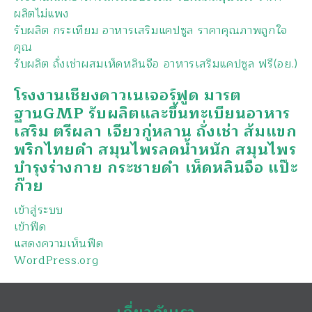
ผลิตไม่แพง
รับผลิต กระเทียม อาหารเสริมแคปซูล ราคาคุณภาพถูกใจ
คุณ
รับผลิต ถั่งเช่าผสมเห็ดหลินจือ อาหารเสริมแคปซูล ฟรี(อย.)
โรงงานเชียงดาวเนเจอร์ฟูด มารต
ฐานGMP รับผลิตและขึ้นทะเบียนอาหาร
เสริม ตรีผลา เจียวกู่หลาน ถั่งเช่า ส้มแขก
พริกไทยดำ สมุนไพรลดน้ำหนัก สมุนไพร
บำรุงร่างกาย กระชายดำ เห็ดหลินจือ แป๊ะ
ก๊วย
เข้าสู่ระบบ
เข้าฟีด
แสดงความเห็นฟีด
WordPress.org