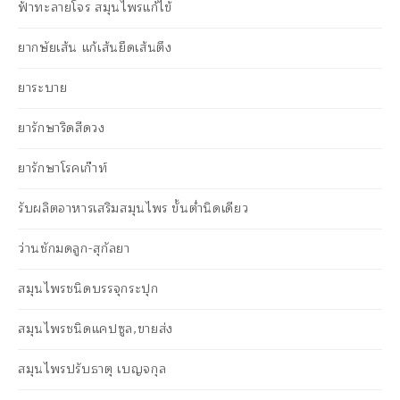
ฟ้าทะลายโจร สมุนไพรแก้ไข้
ยากษัยเส้น แก้เส้นยึดเส้นตึง
ยาระบาย
ยารักษาริดสีดวง
ยารักษาโรคเก๊าท์
รับผลิตอาหารเสริมสมุนไพร ขั้นต่ำนิดเดียว
ว่านชักมดลูก-สุกัลยา
สมุนไพรชนิดบรรจุกระปุก
สมุนไพรชนิดแคปซูล,ขายส่ง
สมุนไพรปรับธาตุ เบญจกุล