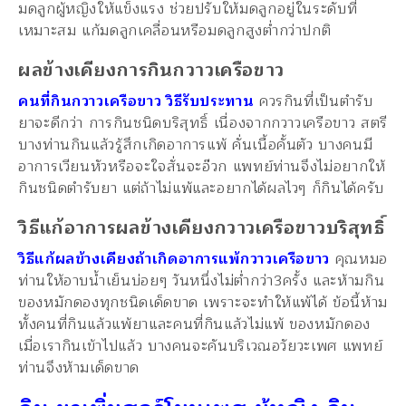
มดลูกผู้หญิงให้แข็งแรง ช่วยปรับให้มดลูกอยู่ในระดับที่
เหมาะสม แก้มดลูกเคลื่อนหรือมดลูกสูงต่ำกว่าปกติ
ผลข้างเคียงการกินกวาวเครือขาว
คนที่กินกวาวเครือขาว วิธีรับประทาน
ควรกินที่เป็นตำรับ
ยาจะดีกว่า การกินชนิดบริสุทธิ์ เนื่องจากกวาวเครือขาว สตรี
บางท่านกินแล้วรู้สึกเกิดอาการแพ้ คั่นเนื้อคั้นตัว บางคนมี
อาการเวียนหัวหรือจะใจสั่นจะอ๊วก แพทย์ท่านจึงไม่อยากให้
กินชนิดตำรับยา แต่ถ้าไม่แพ้และอยากได้ผลไวๆ ก็กินได้ครับ
วิธีแก้อาการผลข้างเคียงกวาวเครือขาวบริสุทธิ์
วิธีแก้ผลข้างเคียงถ้าเกิดอาการแพ้กวาวเครือขาว
คุณหมอ
ท่านให้อาบน้ำเย็นบ่อยๆ วันหนึ่งไม่ต่ำกว่า3ครั้ง และห้ามกิน
ของหมักดองทุกชนิดเด็ดขาด เพราะจะทำให้แพ้ได้ ข้อนี้ห้าม
ทั้งคนที่กินแล้วแพ้ยาและคนที่กินแล้วไม่แพ้ ของหมักดอง
เมื่อเรากินเข้าไปแล้ว บางคนจะคันบริเวณอวัยวะเพศ แพทย์
ท่านจึงห้ามเด็ดขาด