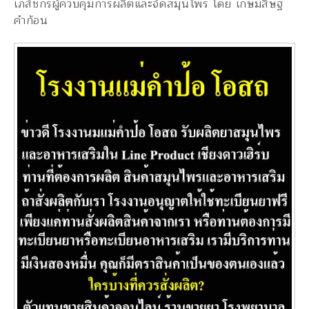
เภสัชกรผู้ควบคุมการผลิตและจัดสมุนไพร โดย เกษมสิษฐ
คำก้อน