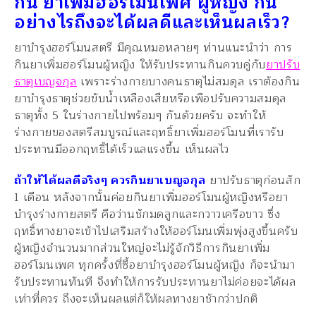
กิน ยาเพิ่มฮอร์โมนเพศ ผู้หญิง กิน
อย่างไรถึงจะได้ผลดีและเห็นผลเร็ว?
ยาบำรุงฮอร์โมนสตรี มีคุณหมอหลายๆ ท่านแนะนำว่า การ
กินยาเพิ่มฮอร์โมนผู้หญิง ให้รับประทานกินควบคู่กับ
ยาปรับ
ธาตุเบญจกุล
เพราะร่างกายบางคนธาตุไม่สมดุล เราต้องกิน
ยาบำรุงธาตุช่วยขับน้ำเหลืองเสียหรือเพือปรับความสมดุล
ธาตุทั้ง 5 ในร่างกายไปพร้อมๆ กันด้วยครับ จะทำให้
ร่างกายของสตรีสมบูรณ์และฤทธิ์ยาเพิ่มฮอร์โมนที่เรารับ
ประทานมีออกฤทธิ์ได้เร็วแลแรงขึ้น เห็นผลไว
ถ้าให้ได้ผลดีจริงๆ ควรกินยาเบญจกุล
ยาปรับธาตุก่อนสัก
1 เดือน หลังจากนั้นค่อยกินยาเพิ่มฮอร์โมนผู้หญิงหรือยา
บำรุงร่างกายสตรี คือว่านชักมดลูกและกวาวเครือขาว ซึ่ง
ฤทธิ์ทางยาจะเข้าไปเสริมสร้างให้ฮอร์โมนเพิ่มพุ่งสูงขึ้นครับ
ผู้หญิงจำนวนมากส่วนใหญ่จะไม่รู้จักวิธีการกินยาเพิ่ม
ฮอร์โมนเพศ ทุกครั้งที่ซื้อยาบำรุงฮอร์โมนผู้หญิง ก็จะนำมา
รับประทานทันที จึงทำให้การรับประทานยาไม่ค่อยจะได้ผล
เท่าที่ควร ถึงจะเห็นผลแต่ก็ให้ผลทางยาช้ากว่าปกติ