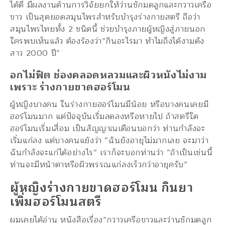
ได้ดี มีผลงานด้านการวิจัยยกให้ว่านชักมดลูกและกวาวเครือ
ขาว เป็นสุดยอดสมุนไพรสำหรับบำรุงร่างกายสตรี ถือว่า
สมุนไพรไทยทั้ง 2 ชนิดนี้ ช่วยบำรุงภายผู้หญิงสู่ภายนอก
ใครพบเห็นแล้ว ต้องร้องว่า”กินอะไรมา ทำไมถึงได้งามดัง
สาว 2000 ปี”
อกไม่ฟิต ช่องคลอดหลวมและผิวหนังไม่งาม
เพราะ ร่างกายขาดฮอร์โมน
ผู้หญิงบางคน ในร่างกายฮอร์โมนมีน้อย หรือบางคนเคยมี
ฮอร์โมนมาก แต่ปัจจุบันเริ่มลดลงหรือหายไป ถ้าสตรีใด
ฮอร์โมนเริ่มเสื่อม เป็นสัญญาณเตือนบอกว่า ท่านกำลังจะ
เริ่มแก่ลง แต่บางคนแย้งว่า “ฉันยังอายุไม่มากเลย จะมาว่า
ฉันกำลังจะแก่ได้อย่างไร” เราก็จะบอกท่านว่า “ถ้าเป็นเช่นนี้
ท่านจะมีหน้าตาหรือผิวพรรณแก่ลงเร็วกว่าอายุครับ”
ผู้หญิงร่างกายขาดฮอร์โมน กินยา
เพิ่มฮอร์โมนสตรี
ผมเคยได้อ่าน หนังสือเรื่อง”กวาวเครือขาวและว่านชักมดลูก