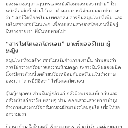
ของหลวงอนุสารสุนทรและหนังสือหมอหมอชาวบ้าน” ใน
หนังสือเล่มนี้ ท่านได้กล่าวอ้างจากงานวิจัยจากสถาบันต่างๆ
ว่า ” สตรีใดที่ฮอร์โมนเพศลดลง ควรกินสมุนไพรที่เพิ่ม และ
เสริมสร้างฮอร์โมนเพศ เพื่อทดแทนสารเอสโตรเจนที่มีอยู่
ในร่างกายเรา ที่มันหดหายไป”
“สารไฟโตเอสโตรเจน” ยาเพิ่มฮอร์โมน ผู้
หญิง
สมุนไพรที่จะสร้าง ฮอร์โมนในร่างกายเรานั้น ท่านแนะว่า
ควรใช้กวาวเครือขาวและว่านชักมดลูก เพราะในพืชสองชนิด
นี้จะมีสารตัวหนึ่งคล้ายหรือเหมือนกับฮอร์โมนในร่างกาย
ของเรา “สารนี้มีชื่อว่า” ไฟโตเอสโตรเจน
ผู้หญิงทุกคน ส่วนใหญ่กลัวแก่ กลัวผิวพรรณเหี่ยวย่นและ
กลัวหน้าแก่กว่าวัย หลายๆ ท่าน คอยเสาะแสวงหายาบำรุง
ร่างกายและยาหรือครีมถนอมผิวมาประโลมลูบไล้ เพื่อให้ชล
อความชรา
ปัญหากังวลใจในสตรี เรื่องความชราเร็วกว่าวัย จะผ่อนคลาย