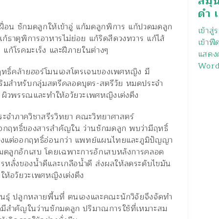
สมุ
ดำ เ
อน ชักมดลูกให้เข้าอู่ แก้มดลูกพิการ แก้ปวดมดลูก
เข้าสู
ก้ธาตุพิการอาหารไม่ย่อย แก้ริดสีดวงทวาร แก้ไส้
เข้าฟี
้ แก้โรคมะเร็ง และฝีภายในต่างๆ
แสดงค
Word
ีฤทธิ์คล้ายฮอร์โมนเอสโตรเจนของเพศหญิง มี
ริมสำหรับกลุ่มสตรีคลอดบุตร-สตรีวัย หมดประจำ
ก ผิวพรรณและทำให้อวัยวะเพศหญิงเต่งตึง
ประจำภาควิชาสรีรวิทยา คณะวิทยาศาสตร์
ออกฤทธิ์ของสารสำคัญใน ว่านชักมดลูก พบว่ามีฤทธิ์
งแต่ออกฤทธิ์อ่อนกว่า แพทย์แผนไทยและภูมิปัญญา
ิ มดลูกอักเสบ โดยเฉพาะการอักเสบหลังการคลอด
ารหลั่งของน้ำดีและเกลือน้ำดี ส่งผลให้ลดระดับไขมัน
ห้อวัยวะเพศหญิงเต่งตึง
ธุ์ ปลูกหลายพื้นที่ ตนเองและคณะนักวิจัยจึงจัดทำ
มีสำคัญในว่านชักมดลูก ปริมาณการใช้ที่เหมาะสม