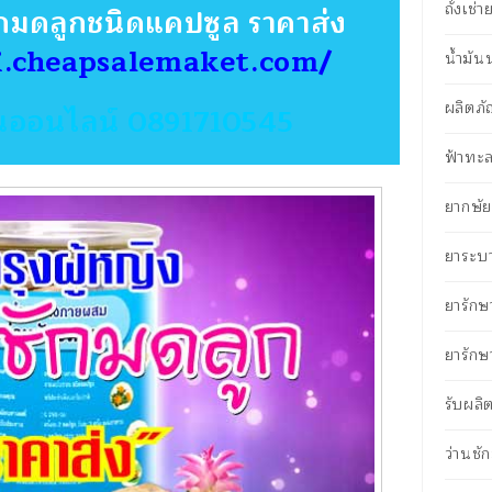
ถั่งเช่
ักมดลูกชนิดแคปซูล ราคาส่ง
i.cheapsalemaket.com/
น้ำมั
ผลิตภั
วนออนไลน์ 0891710545
ฟ้าทะล
ยากษัยเ
ยาระบ
ยารักษ
ยารักษ
รับผลิ
ว่านชั