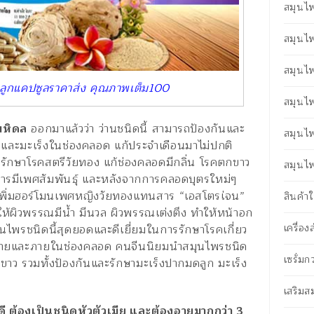
สมุนไพ
สมุนไ
สมุนไ
ดลูกแคปซูลราคาส่ง คุณภาพเต็ม100
สมุนไ
มหิดล
ออกมาแล้วว่า ว่านชนิดนี้ สามารถป้องกันและ
สมุนไ
 และมะเร็งในช่องคลอด แก้ประจำเดือนมาไม่ปกติ
รักษาโรคสตรีวัยทอง แก้ช่องคลอดมีกลิ่น โรคตกขาว
สมุนไพ
ารมีเพศสัมพันธุ์ และหลังจากการคลอดบุตรใหม่ๆ
น เพิ่มฮอร์โมนเพศหญิงวัยทองแทนสาร “เอสโตรเ่จน”
สินค้
ให้ผิวพรรณมีน้ำ มีนวล ผิวพรรณเต่งตึง ทำให้หน้าอก
เครื่อ
นไพรชนิดนี้สุดยอดและดีเยี่ยมในการรักษาโรคเกี่ยว
งกายและภายในช่องคลอด คนจีนนิยมนำสมุนไพรชนิด
เซรั่ม
ตกขาว รวมทั้งป้องกันและรักษามะเร็งปากมดลูก มะเร็ง
เสริม
ี ต้องเป็นชนิดหัวตัวเมีย และต้องอายุมากกว่า 3