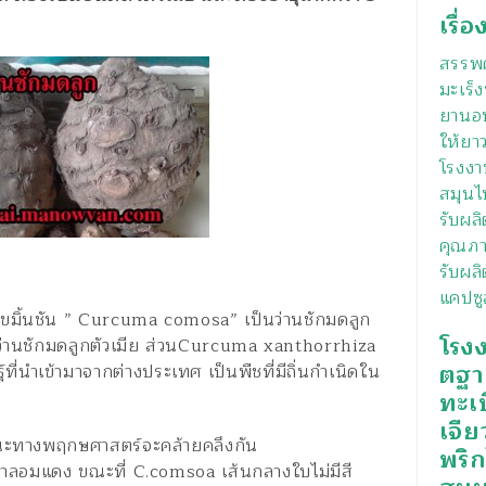
เรื่อ
สรรพค
มะเร็ง
ยานอน
ให้ยา
โรงงา
สมุนไ
รับผล
คุณภา
รับผลิ
แคปซู
บขมิ้นชัน ” Curcuma comosa” เป็นว่านชักมดลูก
โรง
า ว่านชักมดลูกตัวเมีย ส่วนCurcuma xanthorrhiza
ตฐา
ุ์ที่นำเข้ามาจากต่างประเทศ เป็นพืชที่มีถิ่นกำเนิดใน
ทะเ
เจีย
กษณะทางพฤกษศาสตร์จะคล้ายคลึงกัน
พริ
ตาลอมแดง ขณะที่ C.comsoa เส้นกลางใบไม่มีสี