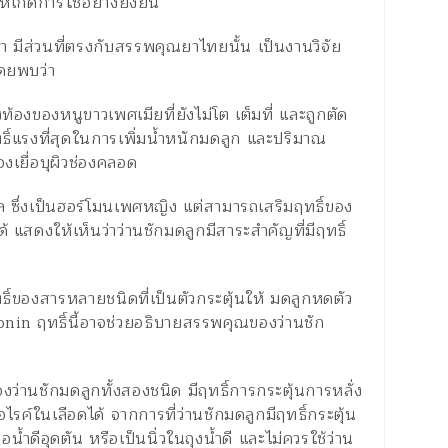
ห้เกิดการใช้อย่างยั่งยืน
า มีส่วนที่ตรงกับสรรพคุณยาไทยนั้น เป็นงานวิจัย
ดยพบว่า
งท้องของหนูขาวเพศเมียที่ยังไม่โต เต็มที่ และถูกตัด
ธิ์แรงที่สุดในการเพิ่มน้ำหนักมดลูก และปริมาณ
เยื่อบุผิวช่องคลอด
 ซึ่งเป็นฮอร์โมนเพศหญิง แต่สามารถเสริมฤทธิ์ของ
แสดงให้เห็นว่าว่านชักมดลูกมีสาระสำคัญที่มีฤทธิ์
ของสารหลายชนิดที่เป็นตัวกระตุ้นให้ มดลูกหดตัว
onin ฤทธิ์นี้อาจช่วยอธิบายสรรพคุณของว่านชัก
่านชักมดลูกทั้งสองชนิด มีฤทธิ์การกระตุ้นการหลั่ง
ค์ในเลือดได้ จากการที่ว่านชักมดลูกมีฤทธิ์กระตุ้น
ท่อน้ำดีอุดตัน หรือเป็นนิ่วในถุงน้ำดี และไม่ควรใช้ว่าน