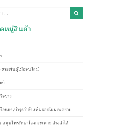
า
หมู่สินค้า
re
ขายพันธุ์ไม้ออนไลน์
ยดำ
รือขาว
รือแดง,บำรุงกำลัง,เพิ่มฮอร์โมนเพศชาย
ัน สมุนไพรรักษาโรคกระเพาะ ล้างลำไส้