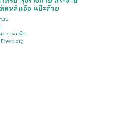
นไพรบำรุงร่างกาย กระชาย
ห็ดหลินจือ แป๊ะก๊วย
่ระบบ
ด
วามเห็นฟีด
Press.org