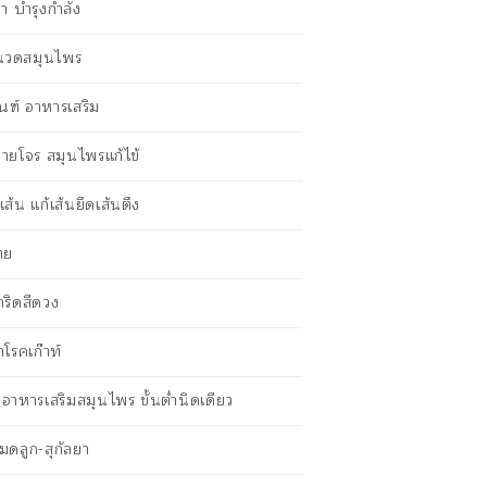
ายา บำรุงกำลัง
นนวดสมุนไพร
ณฑ์ อาหารเสริม
ายโจร สมุนไพรแก้ไข้
ส้น แก้เส้นยึดเส้นตึง
าย
าริดสีดวง
าโรคเก๊าท์
ตอาหารเสริมสมุนไพร ขั้นต่ำนิดเดียว
กมดลูก-สุกัลยา