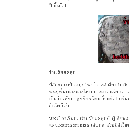
ปี ขึ้นไป
ว่านชักมดลูก
มีลักษณะเป็นสมุนไพรในวงศ์เดียวกันกั
พันธุ์พื้นเมืองของไทย บางตำราเรียกว่
เป็นว่านชักมดลูกอีกชนิดหนึ่งแต่เป็นพันธ
อินโดนีเซีย
บางตำราเรียกว่าว่านชักมดลูกตัวผู้ ลั
แต่C.xanthorrhiza เส้นกลางใบมีสีน้ำ