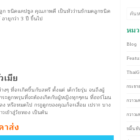
ูก ชนิดแคปซูล คุณภาพดี เป็นหัวว่านชักมดลูกชนิด
ค้นห
 อายุกว่า 3 ปี ขึ้นไป
หมวด
Blog
Featu
ThaiG-
วเมีย
กระชา
งๆ ที่จะเกิดขึ้นกับสตรี ตั้งแต่ เด็กวัยรุ่น จนถึงผู้
ระดูกพรุนที่จะต้องเกิดกับผู้หญิงทุกๆคน ที่ฮอร์โมน
กวาวเค
ดลง หรือหมดไป กระูดูกของคุณก็จะเสื่อม เปราะ บาง
าวเข้าสู่วัยทอง เป็นต้น
กวาวเค
คาส่ง
ขมิ้นช