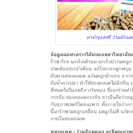
ยาบำรุงสตรี ว่านชักม
ข้อมูลผลทางการวิจัยของมหาวิทยาลัย
รักษาโรค มะเร็งเต้านม มะเร็งปากมดลูก
ปวดท้องประจำเดือน แก้โรคกระดูกพรุน 
คันตามช่องคลอด แก้มดลูกอักเสบ จากก
ขับน้ำคาวปลา ทำให้ช่องคลอดไม่มีกลิ่
ที่หมดไปในสตรีสาววัยทอง ซึ่งจะช่วยทำ
กระชับ ช่องคลอดกระชับ ชาวจีนถือว่าสมุ
กับสุภาพสตรีโดยเฉพาะ ทั้งภายในร่า
นี้มารักษามดลูกเคลื่อน มดลูกไม่ดี แก้
ภายในช่องคลอด
หมายเหตุ : ว่านชักมดลูก จะมีคุณภาพด