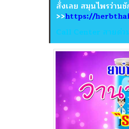
สั่งเลย สมุนไพรว่านช
>>
https://herbtha
Call Center สายด่