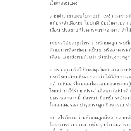
น้ำตาลอมแดง
ตามตำรายาแผนโบราณว่า เหง้า รสฝาดเฝื่
แก้ประจำเดือนมาไม่ปกติ ขับน้ำคาวปลา แ
เลื่อน ปรุงยาแก้โรคกระเพาะอาหาร ลำไส
เผยผลวิจัยสมุนไพร ว่านชักมดลูก พบม
ศักยภาพที่จะพัฒนาเป็นยาหรืออาหารเส
เดือน แถมยังพบด้วยว่า ช่วยบำรุงกระดู
ศ.ดร.ภญ.ภาวิณี ปิยะจตุรวัฒน์ อาจารย์
มหาวิทยาลัยมหิดล กล่าวว่า ได้วิจัยการ
คล้ายกับฮอร์โมนเอสโตรเจนของเพศหญิ
ไทยนำมาใช้รักษาประจำเดือนมาไม่ปกต
บุตร นอกจากนี้ ยังพบว่ามีฤทธิ์กระตุ้นก
โคเลสเตอรอล บำรุงกระดูก ผิวพรรณ ทำใ
อย่างไรก็ตาม ว่านชักมดลูกมีหลายสายพัน
โครงการรวบรวมสายพันธุ์ ปริมาณสารเค