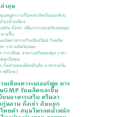
งล่าสุด
ุณพลูคาว แก้โรคสะเก็ดเงินและต้าน
บำรุงน้ำเหลือง
หลับ ถั่งเช่า เพิ่มการนอนหลับของคุณ
วนานขึ้น
นผลิตอาหารเสริมเชียงใหม่ รับผลิต
พร ราคาผลิตไม่แพง
ิต กระเทียม อาหารเสริมแคปซูล ราคา
พถูกใจคุณ
ต ถั่งเช่าผสมเห็ดหลินจือ อาหารเสริม
ล ฟรี(อย.)
งานเชียงดาวเนเจอร์ฟูด มาร
นGMP รับผลิตและขึ้น
บียนอาหารเสริม ตรีผลา
วกู่หลาน ถั่งเช่า ส้มแขก
กไทยดำ สมุนไพรลดน้ำหนัก