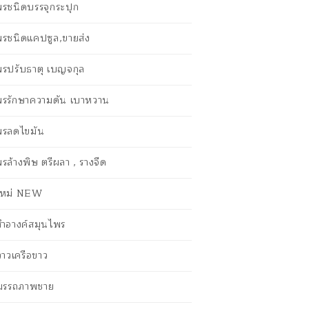
รชนิดบรรจุกระปุก
พรชนิดแคปซูล,ขายส่ง
พรปรับธาตุ เบญจกุล
พรรักษาความดัน เบาหวาน
พรลดไขมัน
รล้างพิษ ตรีผลา , รางจืด
าใหม่ NEW
งสำอางค์สมุนไพร
กวาวเครือขาว
สมรรถภาพชาย