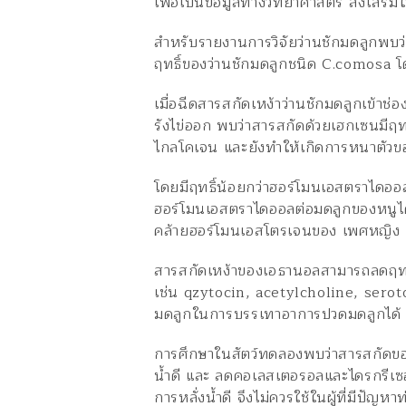
เพื่อเป็นข้อมูลทางวิทยาศาสตร์ ส่งเสริมใ
สำหรับรายงานการวิจัยว่านชักมดลูกพบว่
ฤทธิ์ของว่านชักมดลูกชนิด C.comosa โ
เมื่อฉีดสารสกัดเหง้าว่านชักมดลูกเข้าช่อ
รังไข่ออก พบว่าสารสกัดด้วยเฮกเซนมีฤท
ไกลโคเจน และยังทำให้เกิดการหนาตัวของ
โดยมีฤทธิ์น้อยกว่าฮอร์โมนเอสตราไดออล
ฮอร์โมนเอสตราไดออลต่อมดลูกของหนูได้ 
คล้ายฮอร์โมนเอสโตรเจนของ เพศหญิง
สารสกัดเหง้าของเอธานอลสามารถลดฤทธิ์
เช่น qzytocin, acetylcholine, serot
มดลูกในการบรรเทาอาการปวดมดลูกได้
การศึกษาในสัตว์ทดลองพบว่าสารสกัดของว
น้ำดี และ ลดคอเลสเตอรอลและไดรกรีเซอไร
การหลั่งน้ำดี จึงไม่ควรใช้ในผู้ที่มีปัญหา