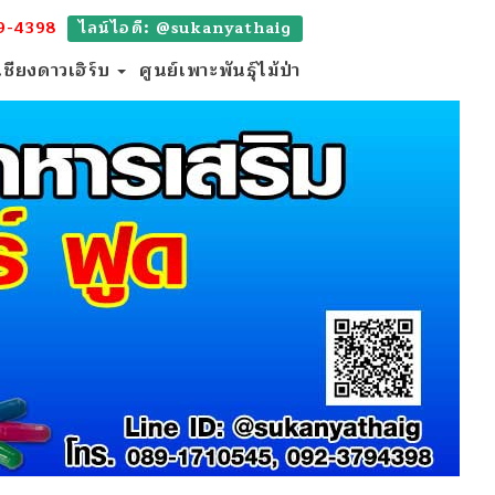
9-4398
ไลน์ไอดี: @sukanyathaig
เชียงดาวเฮิร์บ
ศูนย์เพาะพันธุ์ไม้ป่า