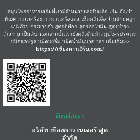
สมุนไพรอาหารเสริมที่เรามีจำหน่ายและรับผลิต เช่น ถั่งเช่า
ทิเบต กวาวเครือขาว กวาวเครือแดง เห็ดหลินจือ ว่านชักมดลูก
แปะก๊วย กระชายดำ สูตรดีท๊อก สูตรลดไขมัน สูตรบำรุง
ร่างกาย เป็นต้น นอกจากนั้นเรายังผลิตสินค้าสมุนไพรประเภท
ชนิดแคปซูล ชนิดชงดื่ม ชนิดน้ำมันนวด ฯลฯ เพิ่มเติม>>
https://เชียงดาวเฮิร์บ.com
/
ติดต่อเรา
บริษัท เชียงดาว เนเจอร์ ฟูด
จำกัด