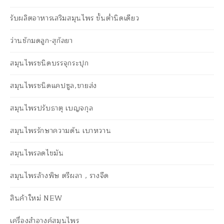
รับผลิตอาหารเสริมสมุนไพร ขั้นต่ำนิดเดียว
ว่านชักมดลูก-สุกัลยา
สมุนไพรชนิดบรรจุกระปุก
สมุนไพรชนิดแคปซูล,ขายส่ง
สมุนไพรปรับธาตุ เบญจกุล
สมุนไพรรักษาความดัน เบาหวาน
สมุนไพรลดไขมัน
สมุนไพรล้างพิษ ตรีผลา , รางจืด
สินค้าใหม่ NEW
เครื่องสำอางค์สมุนไพร