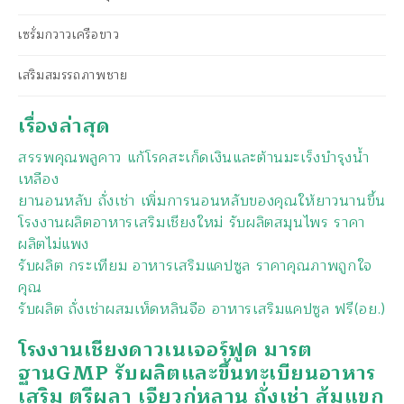
เซรั่มกวาวเครือขาว
เสริมสมรรถภาพชาย
เรื่องล่าสุด
สรรพคุณพลูคาว แก้โรคสะเก็ดเงินและต้านมะเร็งบำรุงน้ำ
เหลือง
ยานอนหลับ ถั่งเช่า เพิ่มการนอนหลับของคุณให้ยาวนานขึ้น
โรงงานผลิตอาหารเสริมเชียงใหม่ รับผลิตสมุนไพร ราคา
ผลิตไม่แพง
รับผลิต กระเทียม อาหารเสริมแคปซูล ราคาคุณภาพถูกใจ
คุณ
รับผลิต ถั่งเช่าผสมเห็ดหลินจือ อาหารเสริมแคปซูล ฟรี(อย.)
โรงงานเชียงดาวเนเจอร์ฟูด มารต
ฐานGMP รับผลิตและขึ้นทะเบียนอาหาร
เสริม ตรีผลา เจียวกู่หลาน ถั่งเช่า ส้มแขก