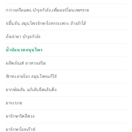
กวาวเครือแดง,บำรุงกำลัง,เพิ่มฮอร์โมนเพศชาย
ขมิ้นชัน สมุนไพรรักษาโรคกระเพาะ ล้างลำไส้
ถั่งเช่ายา บำรุงกำลัง
น้ำมันนวดสมุนไพร
ผลิตภัณฑ์ อาหารเสริม
ฟ้าทะลายโจร สมุนไพรแก้ไข้
ยากษัยเส้น แก้เส้นยึดเส้นตึง
ยาระบาย
ยารักษาริดสีดวง
ยารักษาโรคเก๊าท์