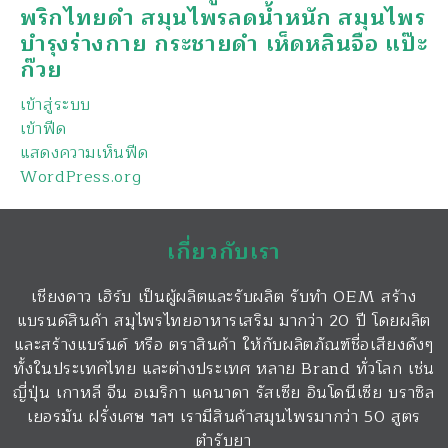
พริกไทยดำ สมุนไพรลดน้ำหนัก สมุนไพร
บำรุงร่างกาย กระชายดำ เห็ดหลินจือ แป๊ะ
ก๊วย
เข้าสู่ระบบ
เข้าฟีด
แสดงความเห็นฟีด
WordPress.org
เกี่ยวกับเรา
เชียงดาว เฮิร์บ เป็นผู้ผลิตและรับผลิต รับทำ OEM สร้าง
แบรนด์สินค้า สมุไพรไทยอาหารเสริม มากว่า 20 ปี โดยผลิต
และสร้างแบร์นด์ หรือ ตราสินค้า ให้กับผลิตภัณฑ์ชื่อเสียงดังๆ
ทั้งในประเทศไทย และต่างประเทศ หลาย Brand ทั่วโลก เช่น
ญี่ปุ่น เกาหลี จีน อเมริกา แคนาดา รัสเซีย อินโดนีเซีย บราซิล
เยอรมัน ฝรั่งเศษ ฯลฯ เรามีสินค้าสมุนไพรมากว่า 50 สูตร
ตำรับยา