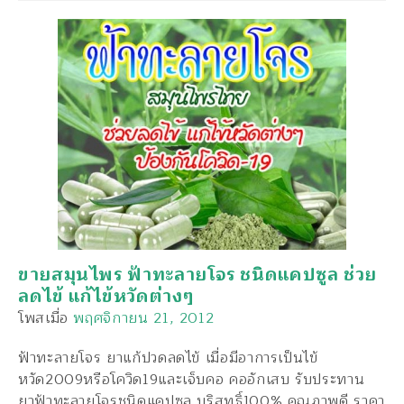
ขายสมุนไพร ฟ้าทะลายโจร ชนิดแคปซูล ช่วย
ลดไข้ แก้ไข้หวัดต่างๆ
โพสเมื่อ
พฤศจิกายน 21, 2012
ฟ้าทะลายโจร ยาแก้ปวดลดไข้ เมื่อมีอาการเป็นไข้
หวัด2009หรือโควิด19และเจ็บคอ คออักเสบ รับประทาน
ยาฟ้าทะลายโจรชนิดแคปซูล บริสุทธิ์100% คุณภาพดี ราคา