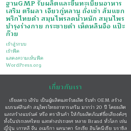
ฐานGMP รับผลิตและขึ้นทะเบียนอาหาร
เสริม ตรีผลา เจียวกู่หลาน ถั่งเช่า ส้มแขก
พริกไทยดำ สมุนไพรลดน้ำหนัก สมุนไพร
บำรุงร่างกาย กระชายดำ เห็ดหลินจือ แป๊ะ
ก๊วย
เข้าสู่ระบบ
เข้าฟีด
แสดงความเห็นฟีด
WordPress.org
เกี่ยวกับเรา
เชียงดาว เฮิร์บ เป็นผู้ผลิตและรับผลิต รับทำ OEM สร้าง
แบรนด์สินค้า สมุไพรไทยอาหารเสริม มากว่า 20 ปี โดยผลิต
และสร้างแบร์นด์ หรือ ตราสินค้า ให้กับผลิตภัณฑ์ชื่อเสียงดังๆ
ทั้งในประเทศไทย และต่างประเทศ หลาย Brand ทั่วโลก เช่น
ญี่ปุ่น เกาหลี จีน อเมริกา แคนาดา รัสเซีย อินโดนีเซีย บราซิล