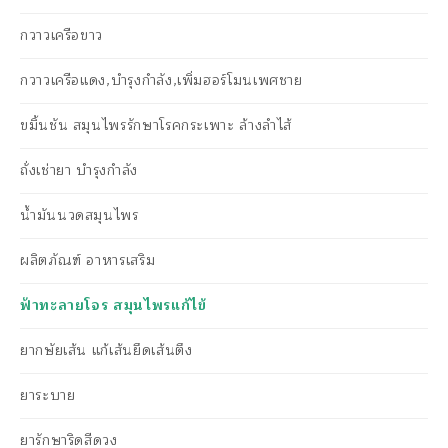
กวาวเครือขาว
กวาวเครือแดง,บำรุงกำลัง,เพิ่มฮอร์โมนเพศชาย
ขมิ้นชัน สมุนไพรรักษาโรคกระเพาะ ล้างลำไส้
ถั่งเช่ายา บำรุงกำลัง
น้ำมันนวดสมุนไพร
ผลิตภัณฑ์ อาหารเสริม
ฟ้าทะลายโจร สมุนไพรแก้ไข้
ยากษัยเส้น แก้เส้นยึดเส้นตึง
ยาระบาย
ยารักษาริดสีดวง