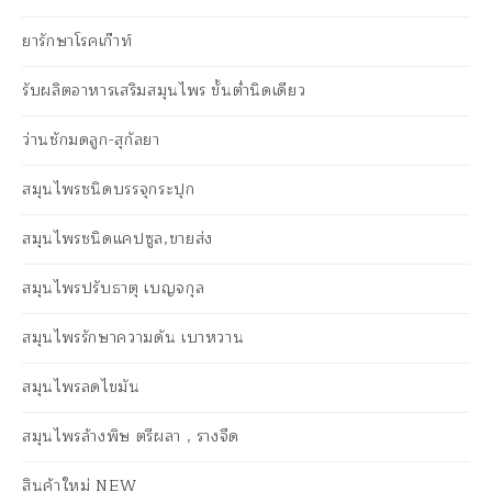
ยารักษาโรคเก๊าท์
รับผลิตอาหารเสริมสมุนไพร ขั้นต่ำนิดเดียว
ว่านชักมดลูก-สุกัลยา
สมุนไพรชนิดบรรจุกระปุก
สมุนไพรชนิดแคปซูล,ขายส่ง
สมุนไพรปรับธาตุ เบญจกุล
สมุนไพรรักษาความดัน เบาหวาน
สมุนไพรลดไขมัน
สมุนไพรล้างพิษ ตรีผลา , รางจืด
สินค้าใหม่ NEW