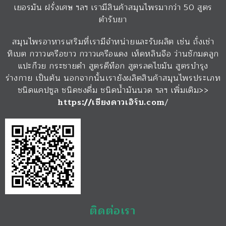
เยอรมัน ฝรั่งเศษ ฯลฯ เรามีสินค้าสมุนไพรมากว่า 50 สูตร
ตำรับยา
สมุนไพรอาหารเสริมที่เรามีจำหน่ายและรับผลิต เช่น ถั่งเช่า
ทิเบต กวาวเครือขาว กวาวเครือแดง เห็ดหลินจือ ว่านชักมดลูก
แปะก๊วย กระชายดำ สูตรดีท๊อก สูตรลดไขมัน สูตรบำรุง
ร่างกาย เป็นต้น นอกจากนั้นเรายังผลิตสินค้าสมุนไพรประเภท
ชนิดแคปซูล ชนิดชงดื่ม ชนิดน้ำมันนวด ฯลฯ เพิ่มเติม>>
https://เชียงดาวเฮิร์บ.com
/
ติดต่อเรา