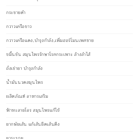
กระชายดำ
กวาวเครือขาว
กวาวเครือแดง,บำรุงกำลัง,เพิ่มฮอร์โมนเพศชาย
ขมิ้นชัน สมุนไพรรักษาโรคกระเพาะ ล้างลำไส้
ถั่งเช่ายา บำรุงกำลัง
น้ำมันนวดสมุนไพร
ผลิตภัณฑ์ อาหารเสริม
ฟ้าทะลายโจร สมุนไพรแก้ไข้
ยากษัยเส้น แก้เส้นยึดเส้นตึง
ยาระบาย