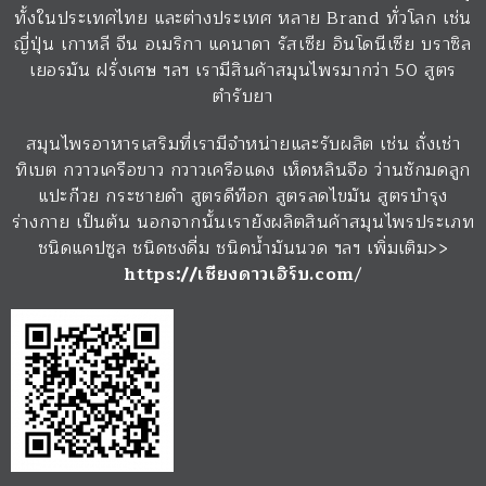
ทั้งในประเทศไทย และต่างประเทศ หลาย Brand ทั่วโลก เช่น
ญี่ปุ่น เกาหลี จีน อเมริกา แคนาดา รัสเซีย อินโดนีเซีย บราซิล
เยอรมัน ฝรั่งเศษ ฯลฯ เรามีสินค้าสมุนไพรมากว่า 50 สูตร
ตำรับยา
สมุนไพรอาหารเสริมที่เรามีจำหน่ายและรับผลิต เช่น ถั่งเช่า
ทิเบต กวาวเครือขาว กวาวเครือแดง เห็ดหลินจือ ว่านชักมดลูก
แปะก๊วย กระชายดำ สูตรดีท๊อก สูตรลดไขมัน สูตรบำรุง
ร่างกาย เป็นต้น นอกจากนั้นเรายังผลิตสินค้าสมุนไพรประเภท
ชนิดแคปซูล ชนิดชงดื่ม ชนิดน้ำมันนวด ฯลฯ เพิ่มเติม>>
https://เชียงดาวเฮิร์บ.com
/