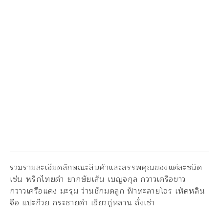
รวมรายละเอียดลักษณะสินค้าและสรรพคุณของแต่ละชนิด
เช่น พริกไทยดำ ยากษัยเส้น เบญจกุล กวาวเครือขาว
กวาวเครือแดง มะรุม ว่านชักมดลูก ฟ้าทะลายโจร เห็ดหลิน
จือ แปะก๊วย กระชายดำ เจียวกู่หลาน ถั่งเช่า