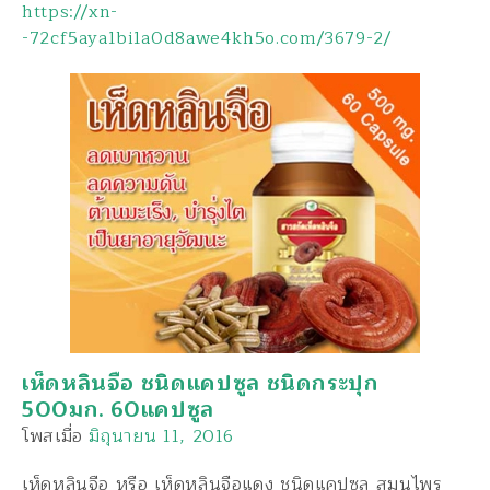
https://xn-
-72cf5aya1bi1a0d8awe4kh5o.com/3679-2/
เห็ดหลินจือ ชนิดแคปซูล ชนิดกระปุก
500มก. 60แคปซูล
โพสเมื่อ
มิถุนายน 11, 2016
เห็ดหลินจือ หรือ เห็ดหลินจือแดง ชนิดแคปซูล สมุนไพร