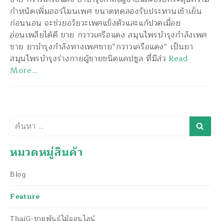
กำหนัดเพิ่มฮอร์โมนเพศ ขนาดทดลองรับประทานเช้าเย็น
ก่อนนอน จะช่วยอวัยวะเพศแข็งตัวและแก้ปวดเมื่อย
อ่อนเพลียได้ดี ขาย กวาวเครือแดง สมุนไพรบำรุงกำลังเพศ
ชาย ยาบำรุงกำลังทางเพศชาย“กวาวเครือแดง” เป็นยา
สมุนไพรบำรุงร่างกายผู้ชายชนิดแคปซูล ที่มีส่ว
Read
More…
ค้นหา
หมวดหมู่สินค้า
Blog
Feature
ThaiG-ขายพันธุ์ไม้ออนไลน์