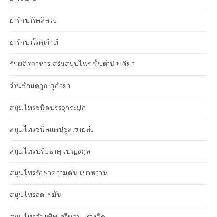
ยารักษาริดสีดวง
ยารักษาโรคเก๊าท์
รับผลิตอาหารเสริมสมุนไพร ขั้นต่ำนิดเดียว
ว่านชักมดลูก-สุกัลยา
สมุนไพรชนิดบรรจุกระปุก
สมุนไพรชนิดแคปซูล,ขายส่ง
สมุนไพรปรับธาตุ เบญจกุล
สมุนไพรรักษาความดัน เบาหวาน
สมุนไพรลดไขมัน
สมุนไพรล้างพิษ ตรีผลา , รางจืด