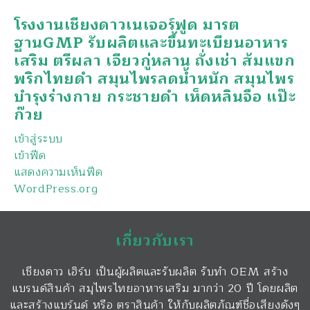
โรงงานเชียงดาวเนเจอร์ฟูด มารต
ฐานGMP รับผลิตและขึ้นทะเบียนอาหาร
เสริม ตรีผลา เจียวกู่หลาน ถั่งเช่า ส้มแขก
พริกไทยดำ สมุนไพรลดน้ำหนัก สมุนไพร
บำรุงร่างกาย กระชายดำ เห็ดหลินจือ แป๊ะ
ก๊วย
เข้าสู่ระบบ
เข้าฟีด
แสดงความเห็นฟีด
WordPress.org
เกี่ยวกับเรา
เชียงดาว เฮิร์บ เป็นผู้ผลิตและรับผลิต รับทำ OEM สร้าง
แบรนด์สินค้า สมุไพรไทยอาหารเสริม มากว่า 20 ปี โดยผลิต
และสร้างแบร์นด์ หรือ ตราสินค้า ให้กับผลิตภัณฑ์ชื่อเสียงดังๆ