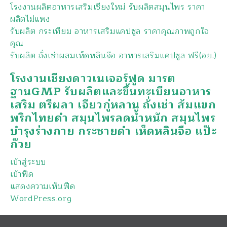
โรงงานผลิตอาหารเสริมเชียงใหม่ รับผลิตสมุนไพร ราคา
ผลิตไม่แพง
รับผลิต กระเทียม อาหารเสริมแคปซูล ราคาคุณภาพถูกใจ
คุณ
รับผลิต ถั่งเช่าผสมเห็ดหลินจือ อาหารเสริมแคปซูล ฟรี(อย.)
โรงงานเชียงดาวเนเจอร์ฟูด มารต
ฐานGMP รับผลิตและขึ้นทะเบียนอาหาร
เสริม ตรีผลา เจียวกู่หลาน ถั่งเช่า ส้มแขก
พริกไทยดำ สมุนไพรลดน้ำหนัก สมุนไพร
บำรุงร่างกาย กระชายดำ เห็ดหลินจือ แป๊ะ
ก๊วย
เข้าสู่ระบบ
เข้าฟีด
แสดงความเห็นฟีด
WordPress.org