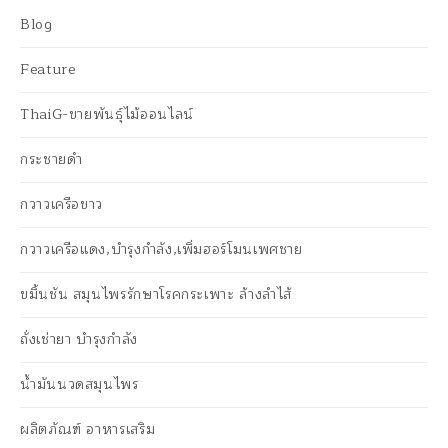
Blog
Feature
ThaiG-ขายพันธุ์ไม้ออนไลน์
กระชายดำ
กวาวเครือขาว
กวาวเครือแดง,บำรุงกำลัง,เพิ่มฮอร์โมนเพศชาย
ขมิ้นชัน สมุนไพรรักษาโรคกระเพาะ ล้างลำไส้
ถั่งเช่ายา บำรุงกำลัง
น้ำมันนวดสมุนไพร
ผลิตภัณฑ์ อาหารเสริม