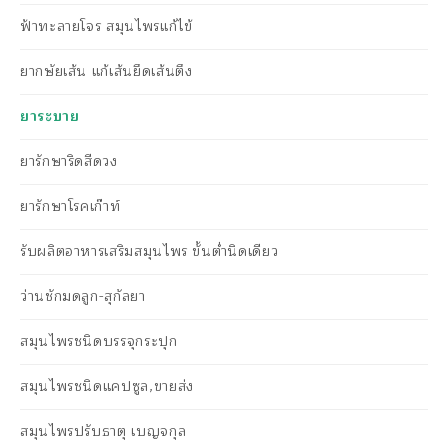
ฟ้าทะลายโจร สมุนไพรแก้ไข้
ยากษัยเส้น แก้เส้นยึดเส้นตึง
ยาระบาย
ยารักษาริดสีดวง
ยารักษาโรคเก๊าท์
รับผลิตอาหารเสริมสมุนไพร ขั้นต่ำนิดเดียว
ว่านชักมดลูก-สุกัลยา
สมุนไพรชนิดบรรจุกระปุก
สมุนไพรชนิดแคปซูล,ขายส่ง
สมุนไพรปรับธาตุ เบญจกุล