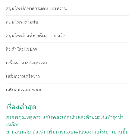
สมุนไพรรักษาความดัน เบาหวาน
สมุนไพรลดไขมัน
สมุนไพรล้างพิษ ตรีผลา , รางจืด
สินค้าใหม่ NEW
เครื่องสำอางค์สมุนไพร
เซรั่มกวาวเครือขาว
เสริมสมรรถภาพชาย
เรื่องล่าสุด
สรรพคุณพลูคาว แก้โรคสะเก็ดเงินและต้านมะเร็งบำรุงน้ำ
เหลือง
ยานอนหลับ ถั่งเช่า เพิ่มการนอนหลับของคุณให้ยาวนานขึ้น