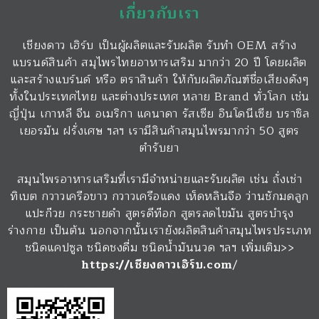
เกี่ยวกับเรา
เชียงดาว เฮิร์บ เป็นผู้ผลิตและรับผลิต รับทำ OEM สร้าง
แบรนด์สินค้า สมุไพรไทยอาหารเสริม มากว่า 20 ปี โดยผลิต
และสร้างแบร์นด์ หรือ ตราสินค้า ให้กับผลิตภัณฑ์ชื่อเสียงดังๆ
ทั้งในประเทศไทย และต่างประเทศ หลาย Brand ทั่วโลก เช่น
ญี่ปุ่น เกาหลี จีน อเมริกา แคนาดา รัสเซีย อินโดนีเซีย บราซิล
เยอรมัน ฝรั่งเศษ ฯลฯ เรามีสินค้าสมุนไพรมากว่า 50 สูตร
ตำรับยา
สมุนไพรอาหารเสริมที่เรามีจำหน่ายและรับผลิต เช่น ถั่งเช่า
ทิเบต กวาวเครือขาว กวาวเครือแดง เห็ดหลินจือ ว่านชักมดลูก
แปะก๊วย กระชายดำ สูตรดีท๊อก สูตรลดไขมัน สูตรบำรุง
ร่างกาย เป็นต้น นอกจากนั้นเรายังผลิตสินค้าสมุนไพรประเภท
ชนิดแคปซูล ชนิดชงดื่ม ชนิดน้ำมันนวด ฯลฯ เพิ่มเติม>>
https://เชียงดาวเฮิร์บ.com
/