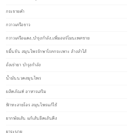
กระชายดำ
กวาวเครือขาว
กวาวเครือแดง,บำรุงกำลัง,เพิ่มฮอร์โมนเพศชาย
ขมิ้นชัน สมุนไพรรักษาโรคกระเพาะ ล้างลำไส้
ถั่งเช่ายา บำรุงกำลัง
น้ำมันนวดสมุนไพร
ผลิตภัณฑ์ อาหารเสริม
ฟ้าทะลายโจร สมุนไพรแก้ไข้
ยากษัยเส้น แก้เส้นยึดเส้นตึง
ยาระบาย