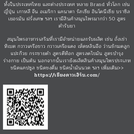
ทั้งในประเทศไทย และต่างประเทศ หลาย Brand ทั่วโลก เช่น
ญี่ปุ่น เกาหลี จีน อเมริกา แคนาดา รัสเซีย อินโดนีเซีย บราซิล
เยอรมัน ฝรั่งเศษ ฯลฯ เรามีสินค้าสมุนไพรมากว่า 50 สูตร
ตำรับยา
สมุนไพรอาหารเสริมที่เรามีจำหน่ายและรับผลิต เช่น ถั่งเช่า
ทิเบต กวาวเครือขาว กวาวเครือแดง เห็ดหลินจือ ว่านชักมดลูก
แปะก๊วย กระชายดำ สูตรดีท๊อก สูตรลดไขมัน สูตรบำรุง
ร่างกาย เป็นต้น นอกจากนั้นเรายังผลิตสินค้าสมุนไพรประเภท
ชนิดแคปซูล ชนิดชงดื่ม ชนิดน้ำมันนวด ฯลฯ เพิ่มเติม>>
https://เชียงดาวเฮิร์บ.com
/