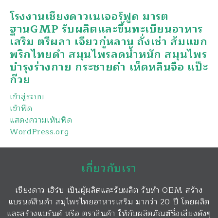
โรงงานเชียงดาวเนเจอร์ฟูด มารต
ฐานGMP รับผลิตและขึ้นทะเบียนอาหาร
เสริม ตรีผลา เจียวกู่หลาน ถั่งเช่า ส้มแขก
พริกไทยดำ สมุนไพรลดน้ำหนัก สมุนไพร
บำรุงร่างกาย กระชายดำ เห็ดหลินจือ แป๊ะ
ก๊วย
เข้าสู่ระบบ
เข้าฟีด
แสดงความเห็นฟีด
WordPress.org
เกี่ยวกับเรา
เชียงดาว เฮิร์บ เป็นผู้ผลิตและรับผลิต รับทำ OEM สร้าง
แบรนด์สินค้า สมุไพรไทยอาหารเสริม มากว่า 20 ปี โดยผลิต
และสร้างแบร์นด์ หรือ ตราสินค้า ให้กับผลิตภัณฑ์ชื่อเสียงดังๆ