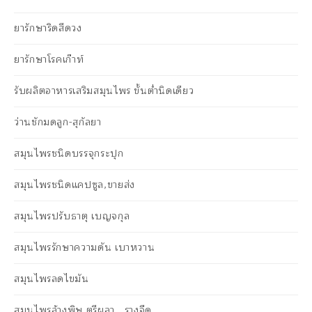
ยารักษาริดสีดวง
ยารักษาโรคเก๊าท์
รับผลิตอาหารเสริมสมุนไพร ขั้นต่ำนิดเดียว
ว่านชักมดลูก-สุกัลยา
สมุนไพรชนิดบรรจุกระปุก
สมุนไพรชนิดแคปซูล,ขายส่ง
สมุนไพรปรับธาตุ เบญจกุล
สมุนไพรรักษาความดัน เบาหวาน
สมุนไพรลดไขมัน
สมุนไพรล้างพิษ ตรีผลา , รางจืด