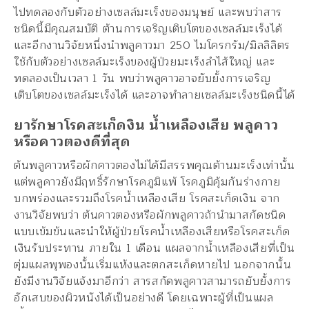
ไปทดลองกับตัวอย่างเซลล์มะเร็งของมนุษย์ และพบว่าสาร
ชนิดนี้มีคุณสมบัติ ต้านการเจริญเติบโตของเซลล์มะเร็งได้
และอีกงานวิจัยหนึ่งนำพลูคาวมา 250 ไมโครกรัม/มิลลิลิตร
ใช้กับตัวอย่างเซลล์มะเร็งของผู้ป่วยมะเร็งลำไส้ใหญ่ และ
ทดลองเป็นเวลา 1 วัน พบว่าพลูคาวอาจยับยั้งการเจริญ
เติบโตของเซลล์มะเร็งได้ และอาจทำลายเซลล์มะเร็งชนิดนี้ได้
ยารักษาโรคสะเก็ดงิน น้ำเหลืองเสีย พลูคาว
หรือคาวตองดีที่สุด
ต้นพลูคาวหรือผักคาวตองไม่ได้มีสรรพคุณต้านมะเร็งเท่านั้น
แต่พลูคาวยังมีฤทธิ์รักษาโรคภูมิแพ้ โรคภูมิคุ้มกันร่างกาย
บกพร่องและรวมถึงโรคน้ำเหลืองเสีย โรคสะเก็ดเงิน จาก
งานวิจัยพบว่า ต้นคาวตองหรือผักพลูคาวถ้านำมาสกัดชนิด
แบบเข้มข้นและนำให้ผู้ป่วยโรคน้ำเหลืองเสียหรือโรคสะเก็ด
เงินรับประทาน ภายใน 1 เดือน แผลจากน้ำเหลืองเสียที่เป็น
ตุ่มแผลพุพองนั้นเริ่มแห้งและตกสะเก็ดหายไป นอกจากนั้น
ยังมีงานวิจัยแจ้งมาอีกว่า สารสกัดพลูคาวสามารถยับยั้งการ
อักเสบของผิวหนังได้เป็นอย่างดี โดยเฉพาะผู้ที่เป็นแผล