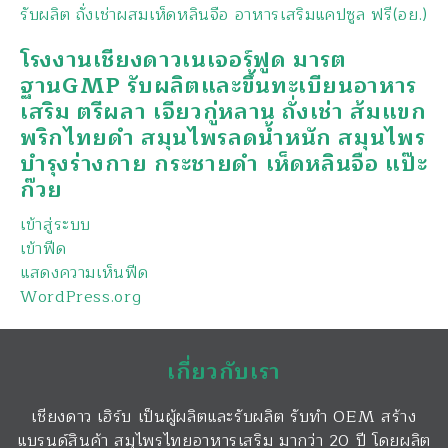
รับผลิต ถั่งเช่าผสมเห็ดหลินจือ อาหารเสริมแคปซูล ฟรี(อย.)
โรงงานเชียงดาวเนเจอร์ฟูด มารต
ฐานGMP รับผลิตและขึ้นทะเบียนอาหาร
เสริม ตรีผลา เจียวกู่หลาน ถั่งเช่า ส้มแขก
พริกไทยดำ สมุนไพรลดน้ำหนัก สมุนไพร
บำรุงร่างกาย กระชายดำ เห็ดหลินจือ แป๊ะ
ก๊วย
เข้าสู่ระบบ
เข้าฟีด
แสดงความเห็นฟีด
WordPress.org
เกี่ยวกับเรา
เชียงดาว เฮิร์บ เป็นผู้ผลิตและรับผลิต รับทำ OEM สร้าง
แบรนด์สินค้า สมุไพรไทยอาหารเสริม มากว่า 20 ปี โดยผลิต