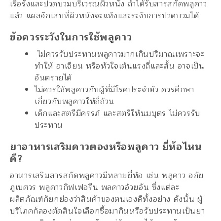
เรื้อรังและปวดบวมบริเวรณผิวหนัง ถ้าได้รับสารสกัดพลูคาว
แล้ว แผลอักเสบที่ผิวหนังจะแห้งและระงับการปวดบวมได้
ข้อควรระวังในการใช้พลูคาว
ไม่ควรรับประทานพลูคาวมากเกินปริมาณเพราะจะ
ทำให้ อาเจียน หรือหัวใจเต้นแรงถี่และสั้น อาจเป็น
อันตรายได้
ไม่ควรใช้พลูคาวกับผู้ที่มีโรคประจำตัว ควรศึกษา
เกี่ยวกับพลูคาวให้ถี่ถ้วน
เด็กและสตรีมีครรภ์ และสตรีให้นมบุตร ไม่ควรรับ
ประทาน
ยาอาหารเสริมคาวตองหรือพลูคาว ยี่ห้อไหน
ดี?
อาหารเสริมสารสกัดพลูคาวมีหลายยี่ห้อ เช่น พลูคาว อภัย
ภูเบศวร พลูคาวกิฟเฟอรีน พลคาวอ้วยอัน ซึ่งแต่ละ
ผลิตภัณฑ์ก็ยกย่องว่าสินค้าของตนเองดีทั้งอย่าง ดังนั้น ผู้
บริโภคก็ลองตัดสินใจเลือกซื้อมากินหรือรับประทานเป็นยา