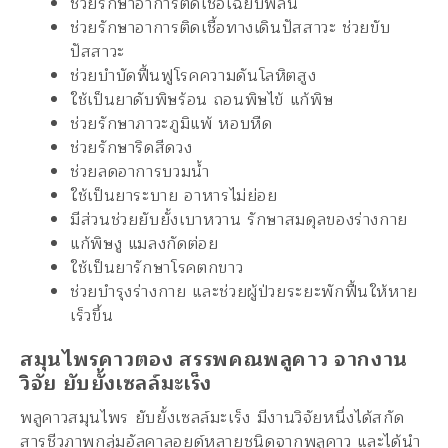
ช่วยรักษาอาการติดเชื้อเฉียบพลัน
ช่วยรักษาอาการติดเชื้อทางเดินปัสสาวะ ช่วยขับ
ปัสสาวะ
ช่วยบำบัดฟื้นฟูโรคความดันโลหิตสูง
ใช้เป็นยาดับพิษร้อน ถอนพิษไข้ แก้พิษ
ช่วยรักษาภาวะภูมิแพ้ หอบหืด
ช่วยรักษาริดสีดวง
ช่วยลดอาการบวมน้ำ
ใช้เป็นยาระบาย อาหารไม่ย่อย
มีส่วนช่วยยับยั้งเบาหวาน รักษาสมดุลของร่างกาย
แก้พิษงู แมลงกัดต่อย
ใช้เป็นยารักษาโรคตกขาว
ช่วยบำรุงร่างกาย และช่วยผู้ป่วยระยะพักฟื้นให้หาย
เร็วขึ้น
สมุนไพรคาวตอง สรรพคณพลูคาว จากงาน
วิจัย ยับยั้งเซลล์มะเร็ง
พลูคาวสมุนไพร ยับยั้งเซลล์มะเร็ง มีงานวิจัยหนึ่งได้สกัด
สารชีวภาพกลุ่มอัลคาลอยด์หลายชนิดจากพลูคาว และได้นำ