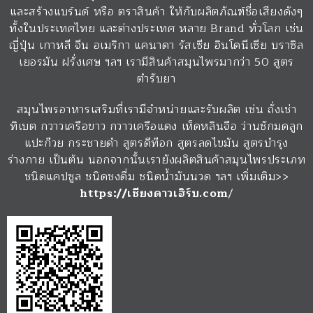
และสร้างแบร์นด์ หรือ ตราสินค้า ให้กับผลิตภัณฑ์ชื่อเสียงดังๆ
ทั้งในประเทศไทย และต่างประเทศ หลาย Brand ทั่วโลก เช่น
ญี่ปุ่น เกาหลี จีน อเมริกา แคนาดา รัสเซีย อินโดนีเซีย บราซิล
เยอรมัน ฝรั่งเศษ ฯลฯ เรามีสินค้าสมุนไพรมากว่า 50 สูตร
ตำรับยา
สมุนไพรอาหารเสริมที่เรามีจำหน่ายและรับผลิต เช่น ถั่งเช่า
ทิเบต กวาวเครือขาว กวาวเครือแดง เห็ดหลินจือ ว่านชักมดลูก
แปะก๊วย กระชายดำ สูตรดีท๊อก สูตรลดไขมัน สูตรบำรุง
ร่างกาย เป็นต้น นอกจากนั้นเรายังผลิตสินค้าสมุนไพรประเภท
ชนิดแคปซูล ชนิดชงดื่ม ชนิดน้ำมันนวด ฯลฯ เพิ่มเติม>>
https://เชียงดาวเฮิร์บ.com
/