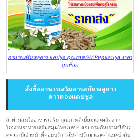
อาหารเสริมพลูคาว แคปซูล คุณภาพGMPทุกแคปซูล ราคา
ถูกที่สุด
สั่งซื้ออาหารเสริมสารสกัดพลูคาว
คาวตองแคปซูล
ถ้าท่านสนใจอาหารเสริม คุณภาพดีเยี่ยมและผลิตจาก
โรงงานอาหารเสริมสมุนไพรGMP สอบถามกันเข้ามาได้นะ
ค่ะ เรามีเจ้าหน้าที่คอยบริการให้คำปรึกษาและคำแนะนำกับ