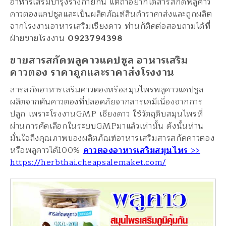
อาหารเสริมบำรุงร่างกายกัน แต่ถ้าอยากได้สารสกัดพลูคาว
คาวตองแคปซูลและเป็นผลิตภัณฑ์สินค้าราคาส่งและถูกผลิต
จากโรงงานอาหารเสริมเชียงดาว ท่านก็ติดต่อสอบถามได้ที่
ฝ่ายขายโรงงาน
0923794398
ขายสารสกัดพลูคาวแคปซูล อาหารเสริม
คาวตอง ราคาถูกและราคาส่งโรงงาน
สารสกัดอาหารเสริมคาวตองหรือสมุนไพรพลูคาวแคปซูล
ผลิตจากต้นคาวตองที่ปลอดภัยจากสารเคมีเนื่องจากการ
ปลูก เพราะโรงงานGMP เชียงดาว ใช้วัตถุดิบสมุนไพรที่
ผ่านการคัดเลือกในระบบGMPมาแล้วเท่านั้น ดังนั้นท่าน
มั่นใจถึงคุณภาพของผลิตภัณฑ์อาหารเสริมสารสกัดคาวตอง
หรือพลูคาวได้100%
คาวตองอาหารเสริมสมุนไพร
>>
https://herbthai.cheapsalemaket.com/