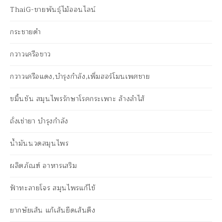
ThaiG-ขายพันธุ์ไม้ออนไลน์
กระชายดำ
กวาวเครือขาว
กวาวเครือแดง,บำรุงกำลัง,เพิ่มฮอร์โมนเพศชาย
ขมิ้นชัน สมุนไพรรักษาโรคกระเพาะ ล้างลำไส้
ถั่งเช่ายา บำรุงกำลัง
น้ำมันนวดสมุนไพร
ผลิตภัณฑ์ อาหารเสริม
ฟ้าทะลายโจร สมุนไพรแก้ไข้
ยากษัยเส้น แก้เส้นยึดเส้นตึง