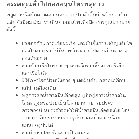
สรรพคุณทั่วไปของสมุนไพรพลูคาว
พลูคาวหรือผักคาวตอง นอกจากเป็นผักจิ้มน้ำพริกปลาร้าน
แล้ว ยังนิยมนำมาทำเป็นยาสมุนไพรซึ่งมีสรรพคุณมากมาย
ดังนี้
ช่วยต่อต้านการเกิดมะเร็ง และยับยั้งการเจริญเติบโต
ของโรคมะเร็ง ไม่ให้แพร่กระจายไปตามส่วนต่าง ๆ
ของร่างกาย
ช่วยต้านเชื้อโรคต่าง ๆ เช่นเชื้อรา เชื้อแบคทรีเลีย
และเชื้อไวรัส
ใช้รักษาโรคผิวหนังต่าง ๆ ผดผื่นคัน กลากเกลื้อน
แก้น้ำเหลืองเสีย
พลูคาวลดน้ำตาลในเลือดสูง ผู้ที่อยู่ภาวะน้ำตาลใน
โลหิตสูงหรือป่วยเป็นโรคเบาหวาน รับประทา
คาวตองเป็นประจำจะทำให้น้ำตาลในเลือดลงได้ โดย
สามารถรับประทานควบคู่กับยาลดน้ำตาลหรือยา
แผนปัจจุบันได้
ช่วยรักษาปอดอักเสบ เป็นหนอง