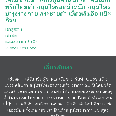
เสริม ตรีผลา เจียวกู่หลาน ถั่งเช่า ส้มแขก
พริกไทยดำ สมุนไพรลดน้ำหนัก สมุนไพร
บำรุงร่างกาย กระชายดำ เห็ดหลินจือ แป๊ะ
ก๊วย
เข้าสู่ระบบ
เข้าฟีด
แสดงความเห็นฟีด
WordPress.org
เกี่ยวกับเรา
เชียงดาว เฮิร์บ เป็นผู้ผลิตและรับผลิต รับทำ OEM สร้าง
แบรนด์สินค้า สมุไพรไทยอาหารเสริม มากว่า 20 ปี โดยผลิต
และสร้างแบร์นด์ หรือ ตราสินค้า ให้กับผลิตภัณฑ์ชื่อเสียงดังๆ
ทั้งในประเทศไทย และต่างประเทศ หลาย Brand ทั่วโลก เช่น
ญี่ปุ่น เกาหลี จีน อเมริกา แคนาดา รัสเซีย อินโดนีเซีย บราซิล
เยอรมัน ฝรั่งเศษ ฯลฯ เรามีสินค้าสมุนไพรมากว่า 50 สูตร