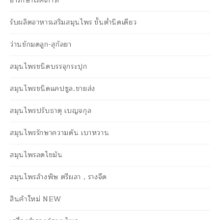
ยารักษาโรคเก๊าท์
รับผลิตอาหารเสริมสมุนไพร ขั้นต่ำนิดเดียว
ว่านชักมดลูก-สุกัลยา
สมุนไพรชนิดบรรจุกระปุก
สมุนไพรชนิดแคปซูล,ขายส่ง
สมุนไพรปรับธาตุ เบญจกุล
สมุนไพรรักษาความดัน เบาหวาน
สมุนไพรลดไขมัน
สมุนไพรล้างพิษ ตรีผลา , รางจืด
สินค้าใหม่ NEW