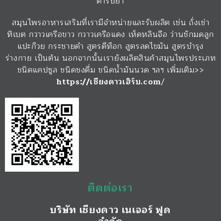
ตำรับยา
สมุนไพรอาหารเสริมที่เรามีจำหน่ายและรับผลิต เช่น ถั่งเช่า
ทิเบต กวาวเครือขาว กวาวเครือแดง เห็ดหลินจือ ว่านชักมดลูก
แปะก๊วย กระชายดำ สูตรดีท๊อก สูตรลดไขมัน สูตรบำรุง
ร่างกาย เป็นต้น นอกจากนั้นเรายังผลิตสินค้าสมุนไพรประเภท
ชนิดแคปซูล ชนิดชงดื่ม ชนิดน้ำมันนวด ฯลฯ เพิ่มเติม>>
https://เชียงดาวเฮิร์บ.com
/
ติดต่อเรา
บริษัท เชียงดาว เนเจอร์ ฟูด