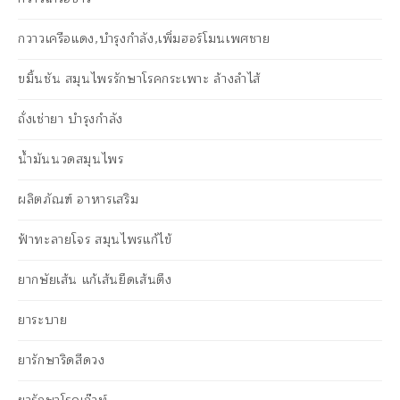
กวาวเครือแดง,บำรุงกำลัง,เพิ่มฮอร์โมนเพศชาย
ขมิ้นชัน สมุนไพรรักษาโรคกระเพาะ ล้างลำไส้
ถั่งเช่ายา บำรุงกำลัง
น้ำมันนวดสมุนไพร
ผลิตภัณฑ์ อาหารเสริม
ฟ้าทะลายโจร สมุนไพรแก้ไข้
ยากษัยเส้น แก้เส้นยึดเส้นตึง
ยาระบาย
ยารักษาริดสีดวง