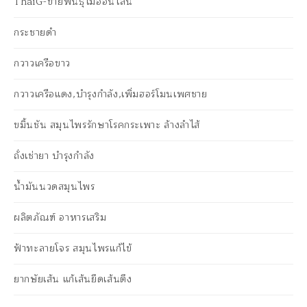
ThaiG-ขายพันธุ์ไม้ออนไลน์
กระชายดำ
กวาวเครือขาว
กวาวเครือแดง,บำรุงกำลัง,เพิ่มฮอร์โมนเพศชาย
ขมิ้นชัน สมุนไพรรักษาโรคกระเพาะ ล้างลำไส้
ถั่งเช่ายา บำรุงกำลัง
น้ำมันนวดสมุนไพร
ผลิตภัณฑ์ อาหารเสริม
ฟ้าทะลายโจร สมุนไพรแก้ไข้
ยากษัยเส้น แก้เส้นยึดเส้นตึง