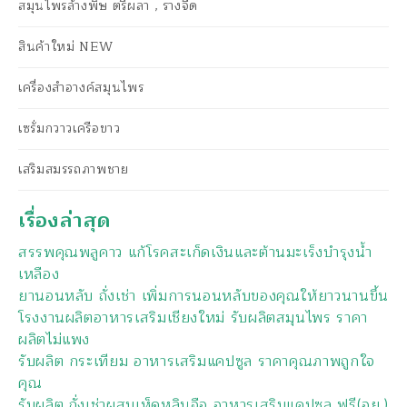
สมุนไพรล้างพิษ ตรีผลา , รางจืด
สินค้าใหม่ NEW
เครื่องสำอางค์สมุนไพร
เซรั่มกวาวเครือขาว
เสริมสมรรถภาพชาย
เรื่องล่าสุด
สรรพคุณพลูคาว แก้โรคสะเก็ดเงินและต้านมะเร็งบำรุงน้ำ
เหลือง
ยานอนหลับ ถั่งเช่า เพิ่มการนอนหลับของคุณให้ยาวนานขึ้น
โรงงานผลิตอาหารเสริมเชียงใหม่ รับผลิตสมุนไพร ราคา
ผลิตไม่แพง
รับผลิต กระเทียม อาหารเสริมแคปซูล ราคาคุณภาพถูกใจ
คุณ
รับผลิต ถั่งเช่าผสมเห็ดหลินจือ อาหารเสริมแคปซูล ฟรี(อย.)