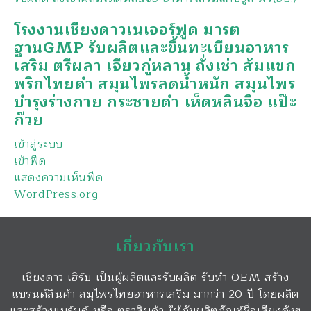
โรงงานเชียงดาวเนเจอร์ฟูด มารต
ฐานGMP รับผลิตและขึ้นทะเบียนอาหาร
เสริม ตรีผลา เจียวกู่หลาน ถั่งเช่า ส้มแขก
พริกไทยดำ สมุนไพรลดน้ำหนัก สมุนไพร
บำรุงร่างกาย กระชายดำ เห็ดหลินจือ แป๊ะ
ก๊วย
เข้าสู่ระบบ
เข้าฟีด
แสดงความเห็นฟีด
WordPress.org
เกี่ยวกับเรา
เชียงดาว เฮิร์บ เป็นผู้ผลิตและรับผลิต รับทำ OEM สร้าง
แบรนด์สินค้า สมุไพรไทยอาหารเสริม มากว่า 20 ปี โดยผลิต