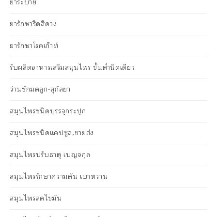
ยาระบาย
ยารักษาริดสีดวง
ยารักษาโรคเก๊าท์
รับผลิตอาหารเสริมสมุนไพร ขั้นต่ำนิดเดียว
ว่านชักมดลูก-สุกัลยา
สมุนไพรชนิดบรรจุกระปุก
สมุนไพรชนิดแคปซูล,ขายส่ง
สมุนไพรปรับธาตุ เบญจกุล
สมุนไพรรักษาความดัน เบาหวาน
สมุนไพรลดไขมัน