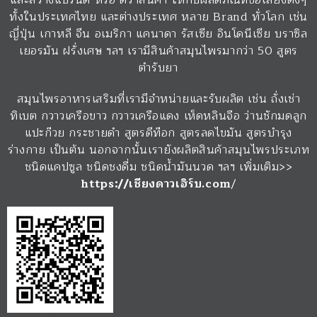
และสร้างแบร์นด์ หรือ ตราสินค้า ให้กับผลิตภัณฑ์ชื่อเสียงดังๆ
ทั้งในประเทศไทย และต่างประเทศ หลาย Brand ทั่วโลก เช่น
ญี่ปุ่น เกาหลี จีน อเมริกา แคนาดา รัสเซีย อินโดนีเซีย บราซิล
เยอรมัน ฝรั่งเศษ ฯลฯ เรามีสินค้าสมุนไพรมากว่า 50 สูตร
ตำรับยา
สมุนไพรอาหารเสริมที่เรามีจำหน่ายและรับผลิต เช่น ถั่งเช่า
ทิเบต กวาวเครือขาว กวาวเครือแดง เห็ดหลินจือ ว่านชักมดลูก
แปะก๊วย กระชายดำ สูตรดีท๊อก สูตรลดไขมัน สูตรบำรุง
ร่างกาย เป็นต้น นอกจากนั้นเรายังผลิตสินค้าสมุนไพรประเภท
ชนิดแคปซูล ชนิดชงดื่ม ชนิดน้ำมันนวด ฯลฯ เพิ่มเติม>>
https://เชียงดาวเฮิร์บ.com
/