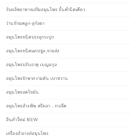
รับผลิตอาหารเสริมสมุนไพร ขั้นต่ำนิดเดียว
ว่านชักมดลูก-สุกัลยา
สมุนไพรชนิดบรรจุกระปุก
สมุนไพรชนิดแคปซูล,ขายส่ง
สมุนไพรปรับธาตุ เบญจกุล
สมุนไพรรักษาความดัน เบาหวาน
สมุนไพรลดไขมัน
สมุนไพรล้างพิษ ตรีผลา , รางจืด
สินค้าใหม่ NEW
เครื่องสำอางค์สมุนไพร