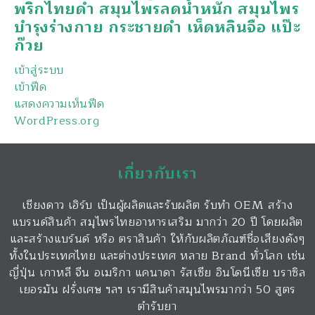
พริกไทยดำ สมุนไพรลดน้ำหนัก สมุนไพร
บำรุงร่างกาย กระชายดำ เห็ดหลินจือ แป๊ะ
ก๊วย
เข้าสู่ระบบ
เข้าฟีด
แสดงความเห็นฟีด
WordPress.org
เกี่ยวกับเรา
เชียงดาว เฮิร์บ เป็นผู้ผลิตและรับผลิต รับทำ OEM สร้าง
แบรนด์สินค้า สมุไพรไทยอาหารเสริม มากว่า 20 ปี โดยผลิต
และสร้างแบร์นด์ หรือ ตราสินค้า ให้กับผลิตภัณฑ์ชื่อเสียงดังๆ
ทั้งในประเทศไทย และต่างประเทศ หลาย Brand ทั่วโลก เช่น
ญี่ปุ่น เกาหลี จีน อเมริกา แคนาดา รัสเซีย อินโดนีเซีย บราซิล
เยอรมัน ฝรั่งเศษ ฯลฯ เรามีสินค้าสมุนไพรมากว่า 50 สูตร
ตำรับยา