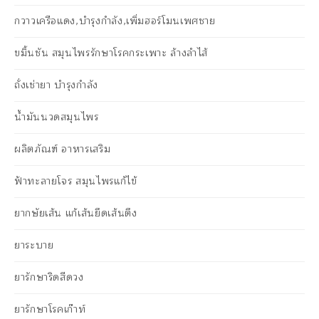
กวาวเครือแดง,บำรุงกำลัง,เพิ่มฮอร์โมนเพศชาย
ขมิ้นชัน สมุนไพรรักษาโรคกระเพาะ ล้างลำไส้
ถั่งเช่ายา บำรุงกำลัง
น้ำมันนวดสมุนไพร
ผลิตภัณฑ์ อาหารเสริม
ฟ้าทะลายโจร สมุนไพรแก้ไข้
ยากษัยเส้น แก้เส้นยึดเส้นตึง
ยาระบาย
ยารักษาริดสีดวง
ยารักษาโรคเก๊าท์