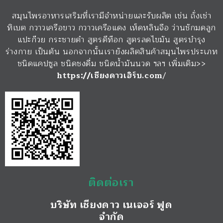
สมุนไพรอาหารเสริมที่เรามีจำหน่ายและรับผลิต เช่น ถั่งเช่า
ทิเบต กวาวเครือขาว กวาวเครือแดง เห็ดหลินจือ ว่านชักมดลูก
แปะก๊วย กระชายดำ สูตรดีท๊อก สูตรลดไขมัน สูตรบำรุง
ร่างกาย เป็นต้น นอกจากนั้นเรายังผลิตสินค้าสมุนไพรประเภท
ชนิดแคปซูล ชนิดชงดื่ม ชนิดน้ำมันนวด ฯลฯ เพิ่มเติม>>
https://เชียงดาวเฮิร์บ.com
/
ติดต่อเรา
บริษัท เชียงดาว เนเจอร์ ฟูด
จำกัด