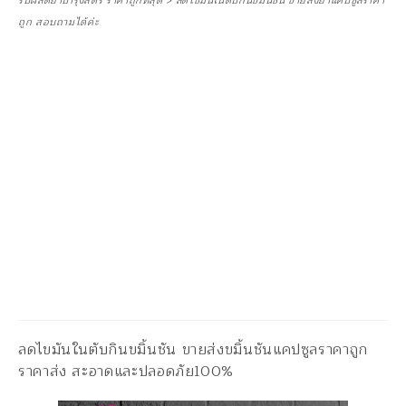
รับผลิตยาบำรุงสตรี ราคาถูกที่สุด
>
ลดไขมันในตับกินขมิ้นชัน ขายส่งยาแคปซูลราคา
ถูก สอบถามได้ค่ะ
ลดไขมันในตับกินขมิ้นชัน ขายส่งขมิ้นชันแคปซูลราคาถูก
ราคาส่ง สะอาดและปลอดภัย100%