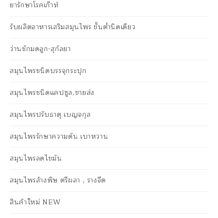
ยารักษาโรคเก๊าท์
รับผลิตอาหารเสริมสมุนไพร ขั้นต่ำนิดเดียว
ว่านชักมดลูก-สุกัลยา
สมุนไพรชนิดบรรจุกระปุก
สมุนไพรชนิดแคปซูล,ขายส่ง
สมุนไพรปรับธาตุ เบญจกุล
สมุนไพรรักษาความดัน เบาหวาน
สมุนไพรลดไขมัน
สมุนไพรล้างพิษ ตรีผลา , รางจืด
สินค้าใหม่ NEW