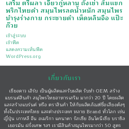
เสริม ตรีผลา เจียวกู่หลาน ถั่งเช่า ส้มแขก
พริกไทยดำ สมุนไพรลดน้ำหนัก สมุนไพร
บำรุงร่างกาย กระชายดำ เห็ดหลินจือ แป๊ะ
ก๊วย
เข้าสู่ระบบ
เข้าฟีด
แสดงความเห็นฟีด
WordPress.org
เกี่ยวกับเรา
เชียงดาว เฮิร์บ เป็นผู้ผลิตและรับผลิต รับทำ OEM สร้าง
แบรนด์สินค้า สมุไพรไทยอาหารเสริม มากว่า 20 ปี โดยผลิต
และสร้างแบร์นด์ หรือ ตราสินค้า ให้กับผลิตภัณฑ์ชื่อเสียงดังๆ
ทั้งในประเทศไทย และต่างประเทศ หลาย Brand ทั่วโลก เช่น
ญี่ปุ่น เกาหลี จีน อเมริกา แคนาดา รัสเซีย อินโดนีเซีย บราซิล
เยอรมัน ฝรั่งเศษ ฯลฯ เรามีสินค้าสมุนไพรมากว่า 50 สูตร