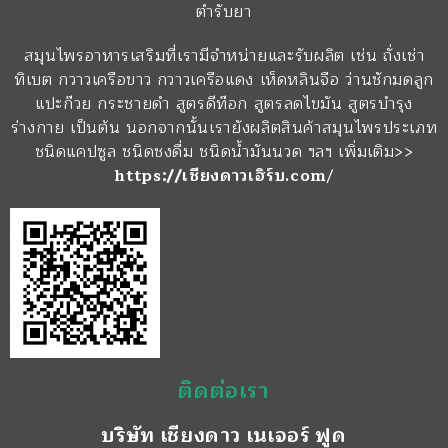
ตำรับยา
สมุนไพรอาหารเสริมที่เรามีจำหน่ายและรับผลิต เช่น ถั่งเช่า
ทิเบต กวาวเครือขาว กวาวเครือแดง เห็ดหลินจือ ว่านชักมดลูก
แปะก๊วย กระชายดำ สูตรดีท๊อก สูตรลดไขมัน สูตรบำรุง
ร่างกาย เป็นต้น นอกจากนั้นเรายังผลิตสินค้าสมุนไพรประเภท
ชนิดแคปซูล ชนิดชงดื่ม ชนิดน้ำมันนวด ฯลฯ เพิ่มเติม>>
https://เชียงดาวเฮิร์บ.com
/
ติดต่อเรา
บริษัท เชียงดาว เนเจอร์ ฟูด