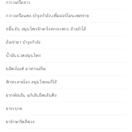
กวาวเครือขาว
กวาวเครือแดง,บำรุงกำลัง,เพิ่มฮอร์โมนเพศชาย
ขมิ้นชัน สมุนไพรรักษาโรคกระเพาะ ล้างลำไส้
ถั่งเช่ายา บำรุงกำลัง
น้ำมันนวดสมุนไพร
ผลิตภัณฑ์ อาหารเสริม
ฟ้าทะลายโจร สมุนไพรแก้ไข้
ยากษัยเส้น แก้เส้นยึดเส้นตึง
ยาระบาย
ยารักษาริดสีดวง