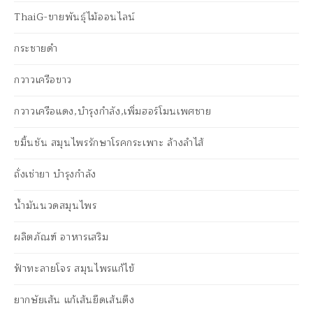
ThaiG-ขายพันธุ์ไม้ออนไลน์
กระชายดำ
กวาวเครือขาว
กวาวเครือแดง,บำรุงกำลัง,เพิ่มฮอร์โมนเพศชาย
ขมิ้นชัน สมุนไพรรักษาโรคกระเพาะ ล้างลำไส้
ถั่งเช่ายา บำรุงกำลัง
น้ำมันนวดสมุนไพร
ผลิตภัณฑ์ อาหารเสริม
ฟ้าทะลายโจร สมุนไพรแก้ไข้
ยากษัยเส้น แก้เส้นยึดเส้นตึง