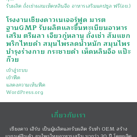
รับผลิต ถั่งเช่าผสมเห็ดหลินจือ อาหารเสริมแคปซูล ฟรี(อย.)
โรงงานเชียงดาวเนเจอร์ฟูด มารต
ฐานGMP รับผลิตและขึ้นทะเบียนอาหาร
เสริม ตรีผลา เจียวกู่หลาน ถั่งเช่า ส้มแขก
พริกไทยดำ สมุนไพรลดน้ำหนัก สมุนไพร
บำรุงร่างกาย กระชายดำ เห็ดหลินจือ แป๊ะ
ก๊วย
เข้าสู่ระบบ
เข้าฟีด
แสดงความเห็นฟีด
WordPress.org
เกี่ยวกับเรา
เชียงดาว เฮิร์บ เป็นผู้ผลิตและรับผลิต รับทำ OEM สร้าง
แบรนด์สินค้า สมุไพรไทยอาหารเสริม มากว่า 20 ปี โดยผลิต