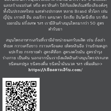
และสร้างแบร์นด์ หรือ ตราสินค้า ให้กับผลิตภัณฑ์ชื่อเสียงดังๆ
ทั้งในประเทศไทย และต่างประเทศ หลาย Brand ทั่วโลก เช่น
ญี่ปุ่น เกาหลี จีน อเมริกา แคนาดา รัสเซีย อินโดนีเซีย บราซิล
เยอรมัน ฝรั่งเศษ ฯลฯ เรามีสินค้าสมุนไพรมากว่า 50 สูตร
ตำรับยา
สมุนไพรอาหารเสริมที่เรามีจำหน่ายและรับผลิต เช่น ถั่งเช่า
ทิเบต กวาวเครือขาว กวาวเครือแดง เห็ดหลินจือ ว่านชักมดลูก
แปะก๊วย กระชายดำ สูตรดีท๊อก สูตรลดไขมัน สูตรบำรุง
ร่างกาย เป็นต้น นอกจากนั้นเรายังผลิตสินค้าสมุนไพรประเภท
ชนิดแคปซูล ชนิดชงดื่ม ชนิดน้ำมันนวด ฯลฯ เพิ่มเติม>>
https://เชียงดาวเฮิร์บ.com
/