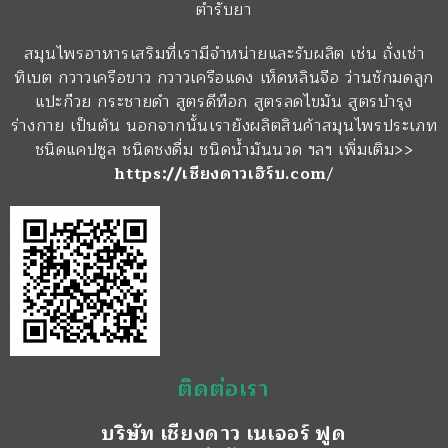
ตำรับยา
สมุนไพรอาหารเสริมที่เรามีจำหน่ายและรับผลิต เช่น ถั่งเช่า
ทิเบต กวาวเครือขาว กวาวเครือแดง เห็ดหลินจือ ว่านชักมดลูก
แปะก๊วย กระชายดำ สูตรดีท๊อก สูตรลดไขมัน สูตรบำรุง
ร่างกาย เป็นต้น นอกจากนั้นเรายังผลิตสินค้าสมุนไพรประเภท
ชนิดแคปซูล ชนิดชงดื่ม ชนิดน้ำมันนวด ฯลฯ เพิ่มเติม>>
https://เชียงดาวเฮิร์บ.com
/
ติดต่อเรา
บริษัท เชียงดาว เนเจอร์ ฟูด