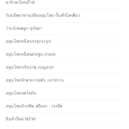
ยารักษาโรคเก๊าท์
รับผลิตอาหารเสริมสมุนไพร ขั้นต่ำนิดเดียว
ว่านชักมดลูก-สุกัลยา
สมุนไพรชนิดบรรจุกระปุก
สมุนไพรชนิดแคปซูล,ขายส่ง
สมุนไพรปรับธาตุ เบญจกุล
สมุนไพรรักษาความดัน เบาหวาน
สมุนไพรลดไขมัน
สมุนไพรล้างพิษ ตรีผลา , รางจืด
สินค้าใหม่ NEW