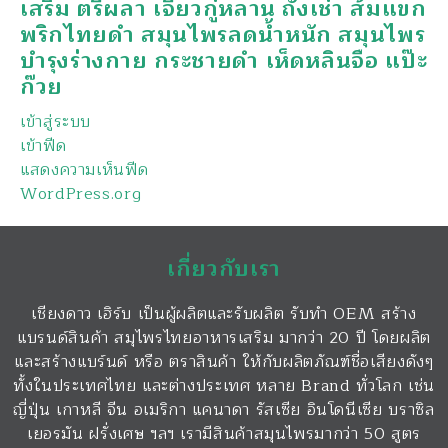
เสริม ตรีผลา เจียวกู่หลาน ถั่งเช่า ส้มแขก
พริกไทยดำ สมุนไพรลดน้ำหนัก สมุนไพร
บำรุงร่างกาย กระชายดำ เห็ดหลินจือ แป๊ะ
ก๊วย
เข้าสู่ระบบ
เข้าฟีด
แสดงความเห็นฟีด
WordPress.org
เกี่ยวกับเรา
เชียงดาว เฮิร์บ เป็นผู้ผลิตและรับผลิต รับทำ OEM สร้าง
แบรนด์สินค้า สมุไพรไทยอาหารเสริม มากว่า 20 ปี โดยผลิต
และสร้างแบร์นด์ หรือ ตราสินค้า ให้กับผลิตภัณฑ์ชื่อเสียงดังๆ
ทั้งในประเทศไทย และต่างประเทศ หลาย Brand ทั่วโลก เช่น
ญี่ปุ่น เกาหลี จีน อเมริกา แคนาดา รัสเซีย อินโดนีเซีย บราซิล
เยอรมัน ฝรั่งเศษ ฯลฯ เรามีสินค้าสมุนไพรมากว่า 50 สูตร