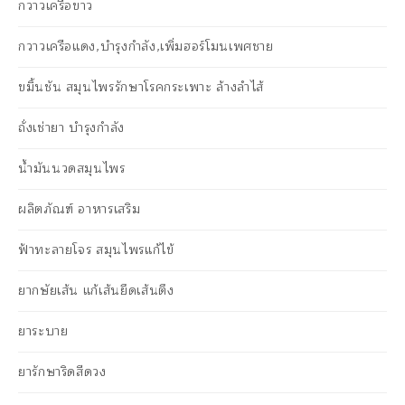
กวาวเครือขาว
กวาวเครือแดง,บำรุงกำลัง,เพิ่มฮอร์โมนเพศชาย
ขมิ้นชัน สมุนไพรรักษาโรคกระเพาะ ล้างลำไส้
ถั่งเช่ายา บำรุงกำลัง
น้ำมันนวดสมุนไพร
ผลิตภัณฑ์ อาหารเสริม
ฟ้าทะลายโจร สมุนไพรแก้ไข้
ยากษัยเส้น แก้เส้นยึดเส้นตึง
ยาระบาย
ยารักษาริดสีดวง