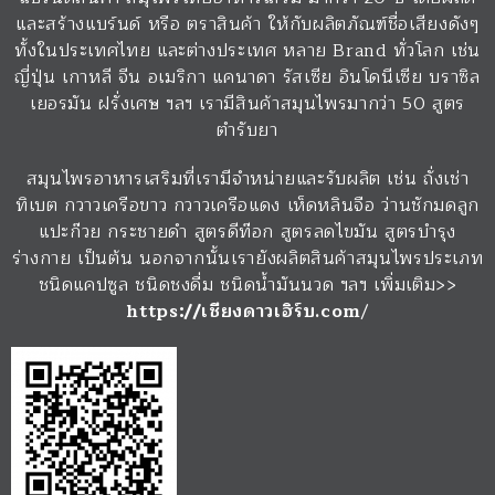
และสร้างแบร์นด์ หรือ ตราสินค้า ให้กับผลิตภัณฑ์ชื่อเสียงดังๆ
ทั้งในประเทศไทย และต่างประเทศ หลาย Brand ทั่วโลก เช่น
ญี่ปุ่น เกาหลี จีน อเมริกา แคนาดา รัสเซีย อินโดนีเซีย บราซิล
เยอรมัน ฝรั่งเศษ ฯลฯ เรามีสินค้าสมุนไพรมากว่า 50 สูตร
ตำรับยา
สมุนไพรอาหารเสริมที่เรามีจำหน่ายและรับผลิต เช่น ถั่งเช่า
ทิเบต กวาวเครือขาว กวาวเครือแดง เห็ดหลินจือ ว่านชักมดลูก
แปะก๊วย กระชายดำ สูตรดีท๊อก สูตรลดไขมัน สูตรบำรุง
ร่างกาย เป็นต้น นอกจากนั้นเรายังผลิตสินค้าสมุนไพรประเภท
ชนิดแคปซูล ชนิดชงดื่ม ชนิดน้ำมันนวด ฯลฯ เพิ่มเติม>>
https://เชียงดาวเฮิร์บ.com
/