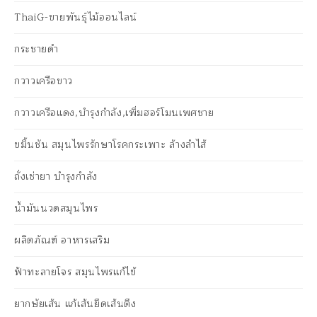
ThaiG-ขายพันธุ์ไม้ออนไลน์
กระชายดำ
กวาวเครือขาว
กวาวเครือแดง,บำรุงกำลัง,เพิ่มฮอร์โมนเพศชาย
ขมิ้นชัน สมุนไพรรักษาโรคกระเพาะ ล้างลำไส้
ถั่งเช่ายา บำรุงกำลัง
น้ำมันนวดสมุนไพร
ผลิตภัณฑ์ อาหารเสริม
ฟ้าทะลายโจร สมุนไพรแก้ไข้
ยากษัยเส้น แก้เส้นยึดเส้นตึง