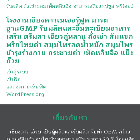
รับผลิต ถั่งเช่าผสมเห็ดหลินจือ อาหารเสริมแคปซูล ฟรี(อย.)
โรงงานเชียงดาวเนเจอร์ฟูด มารต
ฐานGMP รับผลิตและขึ้นทะเบียนอาหาร
เสริม ตรีผลา เจียวกู่หลาน ถั่งเช่า ส้มแขก
พริกไทยดำ สมุนไพรลดน้ำหนัก สมุนไพร
บำรุงร่างกาย กระชายดำ เห็ดหลินจือ แป๊ะ
ก๊วย
เข้าสู่ระบบ
เข้าฟีด
แสดงความเห็นฟีด
WordPress.org
เกี่ยวกับเรา
เชียงดาว เฮิร์บ เป็นผู้ผลิตและรับผลิต รับทำ OEM สร้าง
แบรนด์สินค้า สมุไพรไทยอาหารเสริม มากว่า 20 ปี โดยผลิต