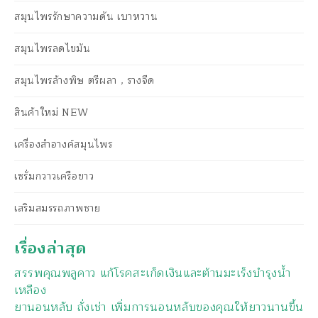
สมุนไพรรักษาความดัน เบาหวาน
สมุนไพรลดไขมัน
สมุนไพรล้างพิษ ตรีผลา , รางจืด
สินค้าใหม่ NEW
เครื่องสำอางค์สมุนไพร
เซรั่มกวาวเครือขาว
เสริมสมรรถภาพชาย
เรื่องล่าสุด
สรรพคุณพลูคาว แก้โรคสะเก็ดเงินและต้านมะเร็งบำรุงน้ำ
เหลือง
ยานอนหลับ ถั่งเช่า เพิ่มการนอนหลับของคุณให้ยาวนานขึ้น