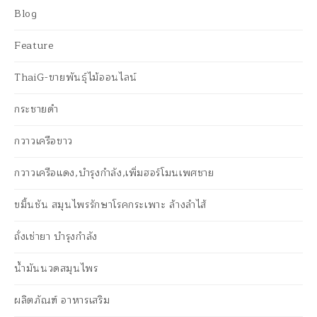
Blog
Feature
ThaiG-ขายพันธุ์ไม้ออนไลน์
กระชายดำ
กวาวเครือขาว
กวาวเครือแดง,บำรุงกำลัง,เพิ่มฮอร์โมนเพศชาย
ขมิ้นชัน สมุนไพรรักษาโรคกระเพาะ ล้างลำไส้
ถั่งเช่ายา บำรุงกำลัง
น้ำมันนวดสมุนไพร
ผลิตภัณฑ์ อาหารเสริม