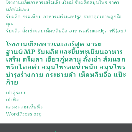
โรงงานผลิตอาหารเสริมเชียงใหม่ รับผลิตสมุนไพร ราคา
ผลิตไม่แพง
รับผลิต กระเทียม อาหารเสริมแคปซูล ราคาคุณภาพถูกใจ
คุณ
รับผลิต ถั่งเช่าผสมเห็ดหลินจือ อาหารเสริมแคปซูล ฟรี(อย.)
โรงงานเชียงดาวเนเจอร์ฟูด มารต
ฐานGMP รับผลิตและขึ้นทะเบียนอาหาร
เสริม ตรีผลา เจียวกู่หลาน ถั่งเช่า ส้มแขก
พริกไทยดำ สมุนไพรลดน้ำหนัก สมุนไพร
บำรุงร่างกาย กระชายดำ เห็ดหลินจือ แป๊ะ
ก๊วย
เข้าสู่ระบบ
เข้าฟีด
แสดงความเห็นฟีด
WordPress.org