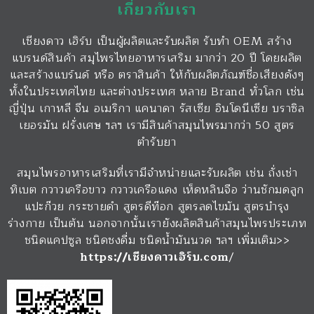
เกี่ยวกับเรา
เชียงดาว เฮิร์บ เป็นผู้ผลิตและรับผลิต รับทำ OEM สร้าง
แบรนด์สินค้า สมุไพรไทยอาหารเสริม มากว่า 20 ปี โดยผลิต
และสร้างแบร์นด์ หรือ ตราสินค้า ให้กับผลิตภัณฑ์ชื่อเสียงดังๆ
ทั้งในประเทศไทย และต่างประเทศ หลาย Brand ทั่วโลก เช่น
ญี่ปุ่น เกาหลี จีน อเมริกา แคนาดา รัสเซีย อินโดนีเซีย บราซิล
เยอรมัน ฝรั่งเศษ ฯลฯ เรามีสินค้าสมุนไพรมากว่า 50 สูตร
ตำรับยา
สมุนไพรอาหารเสริมที่เรามีจำหน่ายและรับผลิต เช่น ถั่งเช่า
ทิเบต กวาวเครือขาว กวาวเครือแดง เห็ดหลินจือ ว่านชักมดลูก
แปะก๊วย กระชายดำ สูตรดีท๊อก สูตรลดไขมัน สูตรบำรุง
ร่างกาย เป็นต้น นอกจากนั้นเรายังผลิตสินค้าสมุนไพรประเภท
ชนิดแคปซูล ชนิดชงดื่ม ชนิดน้ำมันนวด ฯลฯ เพิ่มเติม>>
https://เชียงดาวเฮิร์บ.com
/