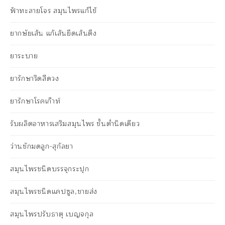
ฟ้าทะลายโจร สมุนไพรแก้ไข้
ยากษัยเส้น แก้เส้นยึดเส้นตึง
ยาระบาย
ยารักษาริดสีดวง
ยารักษาโรคเก๊าท์
รับผลิตอาหารเสริมสมุนไพร ขั้นต่ำนิดเดียว
ว่านชักมดลูก-สุกัลยา
สมุนไพรชนิดบรรจุกระปุก
สมุนไพรชนิดแคปซูล,ขายส่ง
สมุนไพรปรับธาตุ เบญจกุล