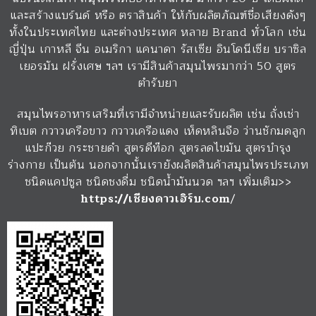
และสร้างแบร์นด์ หรือ ตราสินค้า ให้กับผลิตภัณฑ์ชื่อเสียงดังๆ
ทั้งในประเทศไทย และต่างประเทศ หลาย Brand ทั่วโลก เช่น
ญี่ปุ่น เกาหลี จีน อเมริกา แคนาดา รัสเซีย อินโดนีเซีย บราซิล
เยอรมัน ฝรั่งเศษ ฯลฯ เรามีสินค้าสมุนไพรมากว่า 50 สูตร
ตำรับยา
สมุนไพรอาหารเสริมที่เรามีจำหน่ายและรับผลิต เช่น ถั่งเช่า
ทิเบต กวาวเครือขาว กวาวเครือแดง เห็ดหลินจือ ว่านชักมดลูก
แปะก๊วย กระชายดำ สูตรดีท๊อก สูตรลดไขมัน สูตรบำรุง
ร่างกาย เป็นต้น นอกจากนั้นเรายังผลิตสินค้าสมุนไพรประเภท
ชนิดแคปซูล ชนิดชงดื่ม ชนิดน้ำมันนวด ฯลฯ เพิ่มเติม>>
https://เชียงดาวเฮิร์บ.com
/