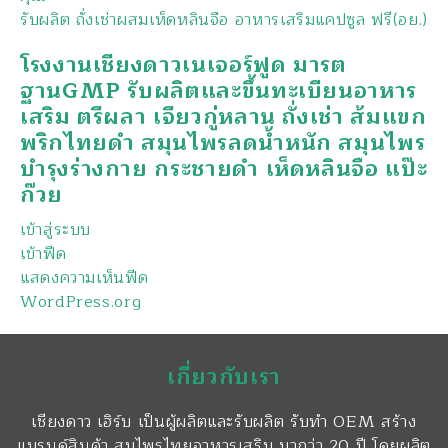
รับผลิต ถั่งเช่าผสมเห็ดหลินจือ อาหารเสริมแคปซูล ฟรี(อย.)
โรงงานเชียงดาวเนเจอร์ฟูด มารต
ฐานGMP รับผลิตและขึ้นทะเบียนอาหาร
เสริม ตรีผลา เจียวกู่หลาน ถั่งเช่า ส้มแขก
พริกไทยดำ สมุนไพรลดน้ำหนัก สมุนไพร
บำรุงร่างกาย กระชายดำ เห็ดหลินจือ แป๊ะ
ก๊วย
เข้าสู่ระบบ
เข้าฟีด
แสดงความเห็นฟีด
WordPress.org
เกี่ยวกับเรา
เชียงดาว เฮิร์บ เป็นผู้ผลิตและรับผลิต รับทำ OEM สร้าง
แบรนด์สินค้า สมุไพรไทยอาหารเสริม มากว่า 20 ปี โดยผลิต