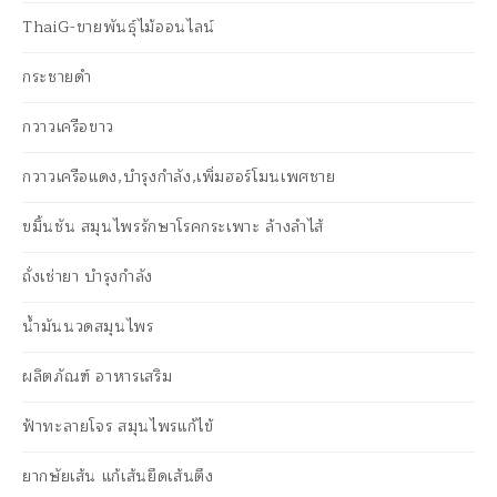
ThaiG-ขายพันธุ์ไม้ออนไลน์
กระชายดำ
กวาวเครือขาว
กวาวเครือแดง,บำรุงกำลัง,เพิ่มฮอร์โมนเพศชาย
ขมิ้นชัน สมุนไพรรักษาโรคกระเพาะ ล้างลำไส้
ถั่งเช่ายา บำรุงกำลัง
น้ำมันนวดสมุนไพร
ผลิตภัณฑ์ อาหารเสริม
ฟ้าทะลายโจร สมุนไพรแก้ไข้
ยากษัยเส้น แก้เส้นยึดเส้นตึง