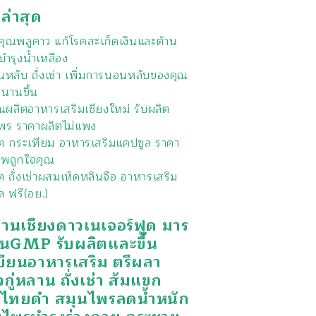
งล่าสุด
ุณพลูคาว แก้โรคสะเก็ดเงินและต้าน
บำรุงน้ำเหลือง
หลับ ถั่งเช่า เพิ่มการนอนหลับของคุณ
วนานขึ้น
นผลิตอาหารเสริมเชียงใหม่ รับผลิต
พร ราคาผลิตไม่แพง
ิต กระเทียม อาหารเสริมแคปซูล ราคา
พถูกใจคุณ
ต ถั่งเช่าผสมเห็ดหลินจือ อาหารเสริม
ล ฟรี(อย.)
งานเชียงดาวเนเจอร์ฟูด มาร
นGMP รับผลิตและขึ้น
บียนอาหารเสริม ตรีผลา
วกู่หลาน ถั่งเช่า ส้มแขก
กไทยดำ สมุนไพรลดน้ำหนัก