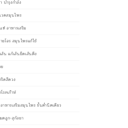
ายา บำรุงกำลัง
นนวดสมุนไพร
ณฑ์ อาหารเสริม
ายโจร สมุนไพรแก้ไข้
ส้น แก้เส้นยึดเส้นตึง
าย
าริดสีดวง
าโรคเก๊าท์
ตอาหารเสริมสมุนไพร ขั้นต่ำนิดเดียว
กมดลูก-สุกัลยา