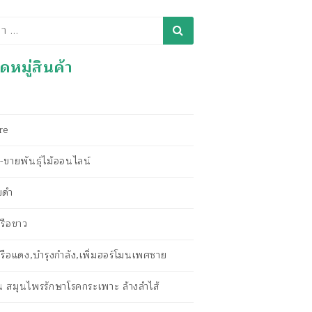
า
หมู่สินค้า
re
ขายพันธุ์ไม้ออนไลน์
ยดำ
รือขาว
รือแดง,บำรุงกำลัง,เพิ่มฮอร์โมนเพศชาย
ัน สมุนไพรรักษาโรคกระเพาะ ล้างลำไส้