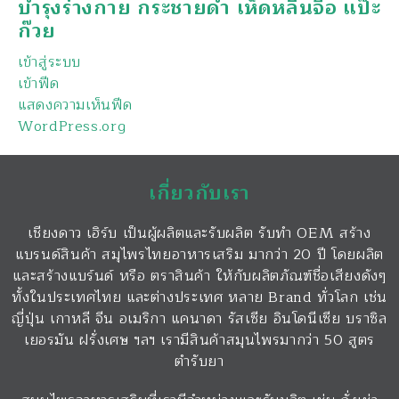
บำรุงร่างกาย กระชายดำ เห็ดหลินจือ แป๊ะ
ก๊วย
เข้าสู่ระบบ
เข้าฟีด
แสดงความเห็นฟีด
WordPress.org
เกี่ยวกับเรา
เชียงดาว เฮิร์บ เป็นผู้ผลิตและรับผลิต รับทำ OEM สร้าง
แบรนด์สินค้า สมุไพรไทยอาหารเสริม มากว่า 20 ปี โดยผลิต
และสร้างแบร์นด์ หรือ ตราสินค้า ให้กับผลิตภัณฑ์ชื่อเสียงดังๆ
ทั้งในประเทศไทย และต่างประเทศ หลาย Brand ทั่วโลก เช่น
ญี่ปุ่น เกาหลี จีน อเมริกา แคนาดา รัสเซีย อินโดนีเซีย บราซิล
เยอรมัน ฝรั่งเศษ ฯลฯ เรามีสินค้าสมุนไพรมากว่า 50 สูตร
ตำรับยา