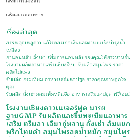
เซรั่มกวาวเครือขาว
เสริมสมรรถภาพชาย
เรื่องล่าสุด
สรรพคุณพลูคาว แก้โรคสะเก็ดเงินและต้านมะเร็งบำรุงน้ำ
เหลือง
ยานอนหลับ ถั่งเช่า เพิ่มการนอนหลับของคุณให้ยาวนานขึ้น
โรงงานผลิตอาหารเสริมเชียงใหม่ รับผลิตสมุนไพร ราคา
ผลิตไม่แพง
รับผลิต กระเทียม อาหารเสริมแคปซูล ราคาคุณภาพถูกใจ
คุณ
รับผลิต ถั่งเช่าผสมเห็ดหลินจือ อาหารเสริมแคปซูล ฟรี(อย.)
โรงงานเชียงดาวเนเจอร์ฟูด มารต
ฐานGMP รับผลิตและขึ้นทะเบียนอาหาร
เสริม ตรีผลา เจียวกู่หลาน ถั่งเช่า ส้มแขก
พริกไทยดำ สมุนไพรลดน้ำหนัก สมุนไพร