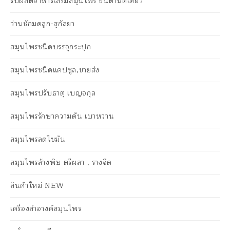
รับผลิตอาหารเสริมสมุนไพร ขั้นต่ำนิดเดียว
ว่านชักมดลูก-สุกัลยา
สมุนไพรชนิดบรรจุกระปุก
สมุนไพรชนิดแคปซูล,ขายส่ง
สมุนไพรปรับธาตุ เบญจกุล
สมุนไพรรักษาความดัน เบาหวาน
สมุนไพรลดไขมัน
สมุนไพรล้างพิษ ตรีผลา , รางจืด
สินค้าใหม่ NEW
เครื่องสำอางค์สมุนไพร