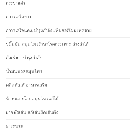
กระชายดำ
กวาวเครือขาว
กวาวเครือแดง,บำรุงกำลัง,เพิ่มฮอร์โมนเพศชาย
ขมิ้นชัน สมุนไพรรักษาโรคกระเพาะ ล้างลำไส้
ถั่งเช่ายา บำรุงกำลัง
น้ำมันนวดสมุนไพร
ผลิตภัณฑ์ อาหารเสริม
ฟ้าทะลายโจร สมุนไพรแก้ไข้
ยากษัยเส้น แก้เส้นยึดเส้นตึง
ยาระบาย