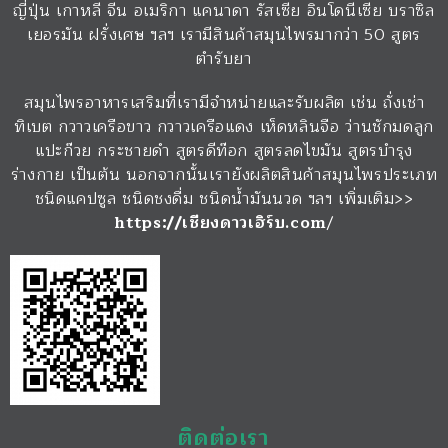
ญี่ปุ่น เกาหลี จีน อเมริกา แคนาดา รัสเซีย อินโดนีเซีย บราซิล
เยอรมัน ฝรั่งเศษ ฯลฯ เรามีสินค้าสมุนไพรมากว่า 50 สูตร
ตำรับยา
สมุนไพรอาหารเสริมที่เรามีจำหน่ายและรับผลิต เช่น ถั่งเช่า
ทิเบต กวาวเครือขาว กวาวเครือแดง เห็ดหลินจือ ว่านชักมดลูก
แปะก๊วย กระชายดำ สูตรดีท๊อก สูตรลดไขมัน สูตรบำรุง
ร่างกาย เป็นต้น นอกจากนั้นเรายังผลิตสินค้าสมุนไพรประเภท
ชนิดแคปซูล ชนิดชงดื่ม ชนิดน้ำมันนวด ฯลฯ เพิ่มเติม>>
https://เชียงดาวเฮิร์บ.com
/
ติดต่อเรา