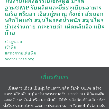
โรงงานเชียงดาวเนเจอร์ฟูด มารต
ฐานGMP รับผลิตและขึ้นทะเบียนอาหาร
เสริม ตรีผลา เจียวกู่หลาน ถั่งเช่า ส้มแขก
พริกไทยดำ สมุนไพรลดน้ำหนัก สมุนไพร
บำรุงร่างกาย กระชายดำ เห็ดหลินจือ แป๊ะ
ก๊วย
เข้าสู่ระบบ
เข้าฟีด
แสดงความเห็นฟีด
WordPress.org
เกี่ยวกับเรา
เชียงดาว เฮิร์บ เป็นผู้ผลิตและรับผลิต รับทำ OEM สร้าง
แบรนด์สินค้า สมุไพรไทยอาหารเสริม มากว่า 20 ปี โดยผลิต
และสร้างแบร์นด์ หรือ ตราสินค้า ให้กับผลิตภัณฑ์ชื่อเสียงดังๆ
ทั้งในประเทศไทย และต่างประเทศ หลาย Brand ทั่วโลก เช่น