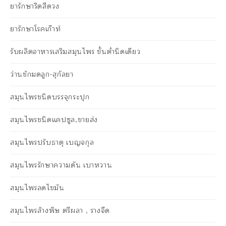
ยารักษาริดสีดวง
ยารักษาโรคเก๊าท์
รับผลิตอาหารเสริมสมุนไพร ขั้นต่ำนิดเดียว
ว่านชักมดลูก-สุกัลยา
สมุนไพรชนิดบรรจุกระปุก
สมุนไพรชนิดแคปซูล,ขายส่ง
สมุนไพรปรับธาตุ เบญจกุล
สมุนไพรรักษาความดัน เบาหวาน
สมุนไพรลดไขมัน
สมุนไพรล้างพิษ ตรีผลา , รางจืด