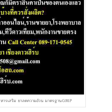
อาหารเสริม ยาลดความอ้วน มาตรฐานGMP