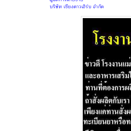
บริษัท เชียงดาวเฮิร์บ จำกัด