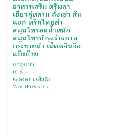
อาหารเสริม ตรีผลา
เจียวกู่หลาน ถั่งเช่า ส้ม
แขก พริกไทยดำ
สมุนไพรลดน้ำหนัก
สมุนไพรบำรุงร่างกาย
กระชายดำ เห็ดหลินจือ
แป๊ะก๊วย
เข้าสู่ระบบ
เข้าฟีด
แสดงความเห็นฟีด
WordPress.org