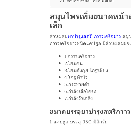
สอบถามรายละเอียดเพิ่มเติม
สมุนไพรเพิ่มขนาดหน้า
เล็ก
ส่วนผสม
ยาบำรุงสตรี กวาวเครือขาว
สมุน
กวาวเครือขาวชนิดแคปซูล มีส่วนผสมของตั
1.กวาวเครือขาว
2.โสมคน
3.โสมตังกุย โกฐเชียง
4.โกฐหัวบัว
5.กระชายดำ
6.กำลังเสือโคร่ง
7.กำลังวัวเถลิง
ขนาดบรรจุยาบำรุงสตรีกวาว
1 แคปซูล บรรจุ 350 มิลิกรัม