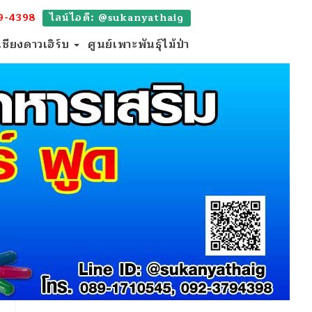
9-4398
ไลน์ไอดี: @sukanyathaig
เชียงดาวเฮิร์บ
ศูนย์เพาะพันธุ์ไม้ป่า