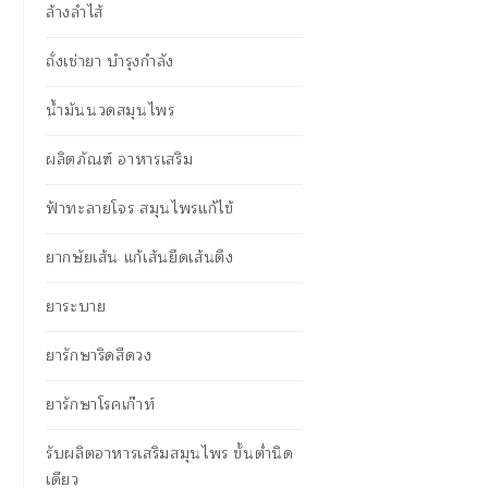
ล้างลำไส้
ถั่งเช่ายา บำรุงกำลัง
น้ำมันนวดสมุนไพร
ผลิตภัณฑ์ อาหารเสริม
ฟ้าทะลายโจร สมุนไพรแก้ไข้
ยากษัยเส้น แก้เส้นยึดเส้นตึง
ยาระบาย
ยารักษาริดสีดวง
ยารักษาโรคเก๊าท์
รับผลิตอาหารเสริมสมุนไพร ขั้นต่ำนิด
เดียว