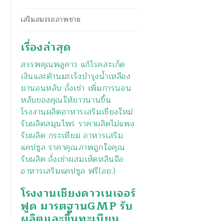
เสริมสมรรถภาพชาย
เรื่องล่าสุด
สรรพคุณพลูคาว แก้โรคสะเก็ด
เงินและต้านมะเร็งบำรุงน้ำเหลือง
ยานอนหลับ ถั่งเช่า เพิ่มการนอน
หลับของคุณให้ยาวนานขึ้น
โรงงานผลิตอาหารเสริมเชียงใหม่
รับผลิตสมุนไพร ราคาผลิตไม่แพง
รับผลิต กระเทียม อาหารเสริม
แคปซูล ราคาคุณภาพถูกใจคุณ
รับผลิต ถั่งเช่าผสมเห็ดหลินจือ
อาหารเสริมแคปซูล ฟรี(อย.)
โรงงานเชียงดาวเนเจอร์
ฟูด มารตฐานGMP รับ
ผลิตและขึ้นทะเบียน