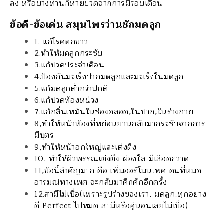
ลง หรือบางท่านก็หายปวดจากการมีรอบเดือน
ข้อดี-ข้อเด่น สมุนไพรว่านชักมดลูก
1. แก้โรคตกขาว
2.ทำให้มดลูกกระชับ
3.แก้ปวดประจำเดือน
4.ป้องกันมะเร็งปากมดลูกและมะเร็งในมดลูก
5.แก้มดลูกต่ำกว่าปกติ
6.แก้ปวดท้องหน่วง
7.แก้กลิ่นเหม็นในช่องคลอด,ในปาก,ในร่างกาย
8,ทำให้หน้าท้องที่หย่อนยานกลับมากระชับจากการ
มีบุตร
9,ทำให้หน้าอกใหญ่และเต่งตึง
10, ทำให้ผิวพรรณเต่งตึง ผ่องใส มีเลือดกวาด
11,ข้อนี้สำคัญมาก คือ เพิ่มฮอร์โมนเพศ คนที่หมด
อารมณ์ทางเพศ จะกลับมาคึกคักอีกครั้ง
12.สามีไม่เบื่อ(เพราะรูปร่างของเรา, มดลูก,ทุกอย่าง
ดี Perfect ไปหมด สามีหรือคู่นอนเลยไม่เบื่อ)