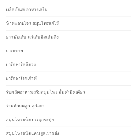
ผลิตภัณฑ์ อาหารเสริม
ฟ้าทะลายโจร สมุนไพรแก้ไข้
ยากษัยเส้น แก้เส้นยึดเส้นตึง
ยาระบาย
ยารักษาริดสีดวง
ยารักษาโรคเก๊าท์
รับผลิตอาหารเสริมสมุนไพร ขั้นต่ำนิดเดียว
ว่านชักมดลูก-สุกัลยา
สมุนไพรชนิดบรรจุกระปุก
สมุนไพรชนิดแคปซูล,ขายส่ง