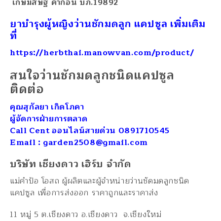
เกษมสิษฐ คำก้อน
บภ.19892
ยาบำรุงผู้หญิงว่านชักมดลูก แคปซูล เพิ่มเติม
ที่
https://herbthai.manowvan.com/product/
สนใจว่านชักมดลูกชนิดแคปซูล
ติดต่อ
คุณสุกัลยา เกิดโภคา
ผู้จัดการฝ่ายการตลาด
Call Cent ออนไลน์สายด่วน 0891710545
Email : garden2508@gmail.com
บริษัท เชียงดาว เฮิร์บ จำกัด
แม่คำป้อ โอสถ ผู้ผลิตและผู้จำหน่ายว่านชัดมดลูกชนิด
แคปซูล เพื่อการส่งออก ราคาถูกและราคาส่ง
11 หมู่ 5 ต.เชียงดาว อ.เชียงดาว จ.เชียงใหม่