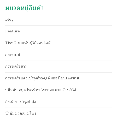
หมวดหมู่สินค้า
Blog
Feature
ThaiG-ขายพันธุ์ไม้ออนไลน์
กระชายดำ
กวาวเครือขาว
กวาวเครือแดง,บำรุงกำลัง,เพิ่มฮอร์โมนเพศชาย
ขมิ้นชัน สมุนไพรรักษาโรคกระเพาะ ล้างลำไส้
ถั่งเช่ายา บำรุงกำลัง
น้ำมันนวดสมุนไพร