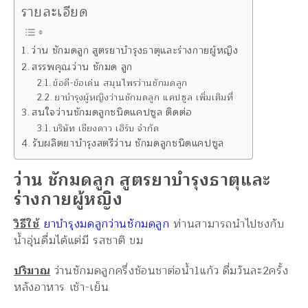
รายละเอียด
ว่าน ชักมดลูก สูตรยาบำรุงธาตุและร่างกายผู้หญิง
สรรพคุณว่าน ชักมด ลูก
ข้อดี-ข้อเด่น สมุนไพรว่านชักมดลูก
ยาบำรุงผู้หญิงว่านชักมดลูก แคปซูล เพิ่มเติมที่
สนใจว่านชักมดลูกชนิดแคปซูล ติดต่อ
บริษัท เชียงดาว เฮิร์บ จำกัด
รับผลิตยาบำรุงสตรีว่าน ชักมดลูกชนิดแคปซูล
ว่าน ชักมดลูก สูตรยาบำรุงธาตุและ
ร่างกายผู้หญิง
วิธีใช้
ยาบำรุงมดลูกว่านชักมดลูก
ท่านสามารถนำไปชงกับ
น้ำอุ่นดื่มได้แต่มี รสชาติ ขม
ปริมาณ
ว่านชักมดลูกครึ่งช้อนชาต่อน้ำ1แก้ว ดื่มวันละ2ครั้ง
หลังอาหาร เช้า-เย็น