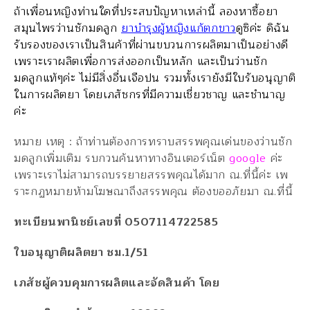
ถ้าเพื่อนหญิงท่านใดที่ประสบปัญหาเหล่านี้ ลองหาซื้อยา
สมุนไพรว่านชักมดลูก
ยาบำรุงผู้หญิงแก้ตกขาว
ดูซิค่ะ ดิฉัน
รับรองของเราเป็นสินค้าที่ผ่านขบวนการผลิตมาเป็นอย่างดี
เพราะเราผลิตเพื่อการส่งออกเป็นหลัก และเป็นว่านชัก
มดลูกแท้ๆค่ะ ไม่มีสิ่งอื่นเจือปน รวมทั้งเรายังมีใบรับอนุญาติ
ในการผลิตยา โดยเภสัชกรที่มีความเชี่ยวชาญ และชำนาญ
ค่ะ
หมาย เหตุ : ถ้าท่านต้องการทราบสรรพคุณเด่นของว่านชัก
มดลูกเพิ่มเติม รบกวนค้นหาทางอินเตอร์เน็ต
google
ค่ะ
เพราะเราไม่สามารถบรรยายสรรพคุณได้มาก ณ.ที่นี้ค่ะ เพ
ราะกฏหมายห้ามโฆษณาถึงสรรพคุณ ต้องขออภัยมา ณ.ที่นี้
ทะเบียนพานิชย์เลขที่ 0507114722585
ใบอนุญาติผลิตยา ชม.1/51
เภสัชผู้ควบคุมการผลิตและจัดสินค้า โดย