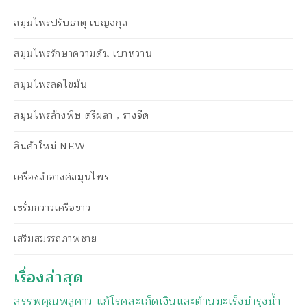
สมุนไพรปรับธาตุ เบญจกุล
สมุนไพรรักษาความดัน เบาหวาน
สมุนไพรลดไขมัน
สมุนไพรล้างพิษ ตรีผลา , รางจืด
สินค้าใหม่ NEW
เครื่องสำอางค์สมุนไพร
เซรั่มกวาวเครือขาว
เสริมสมรรถภาพชาย
เรื่องล่าสุด
สรรพคุณพลูคาว แก้โรคสะเก็ดเงินและต้านมะเร็งบำรุงน้ำ