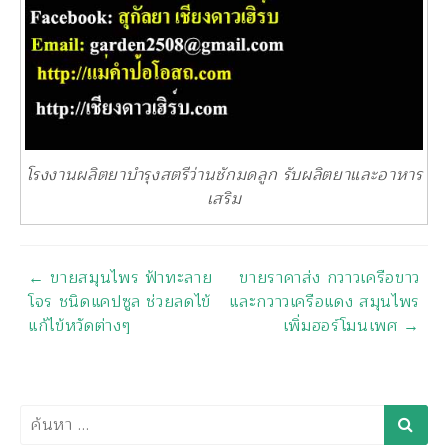
โรงงานผลิตยาบำรุงสตรีว่านชักมดลูก รับผลิตยาและอาหาร
เสริม
นำทาง
←
ขายสมุนไพร ฟ้าทะลาย
ขายราคาส่ง กวาวเครือขาว
โจร ชนิดแคปซูล ช่วยลดไข้
และกวาวเครือแดง สมุนไพร
แก้ไข้หวัดต่างๆ
เพิ่มฮอร์โมนเพศ
→
ค้นหา