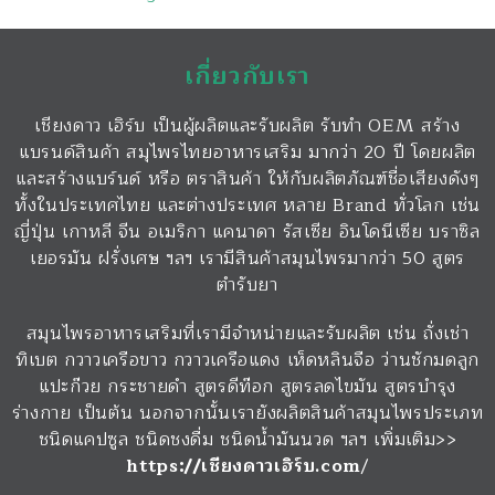
เกี่ยวกับเรา
เชียงดาว เฮิร์บ เป็นผู้ผลิตและรับผลิต รับทำ OEM สร้าง
แบรนด์สินค้า สมุไพรไทยอาหารเสริม มากว่า 20 ปี โดยผลิต
และสร้างแบร์นด์ หรือ ตราสินค้า ให้กับผลิตภัณฑ์ชื่อเสียงดังๆ
ทั้งในประเทศไทย และต่างประเทศ หลาย Brand ทั่วโลก เช่น
ญี่ปุ่น เกาหลี จีน อเมริกา แคนาดา รัสเซีย อินโดนีเซีย บราซิล
เยอรมัน ฝรั่งเศษ ฯลฯ เรามีสินค้าสมุนไพรมากว่า 50 สูตร
ตำรับยา
สมุนไพรอาหารเสริมที่เรามีจำหน่ายและรับผลิต เช่น ถั่งเช่า
ทิเบต กวาวเครือขาว กวาวเครือแดง เห็ดหลินจือ ว่านชักมดลูก
แปะก๊วย กระชายดำ สูตรดีท๊อก สูตรลดไขมัน สูตรบำรุง
ร่างกาย เป็นต้น นอกจากนั้นเรายังผลิตสินค้าสมุนไพรประเภท
ชนิดแคปซูล ชนิดชงดื่ม ชนิดน้ำมันนวด ฯลฯ เพิ่มเติม>>
https://เชียงดาวเฮิร์บ.com
/