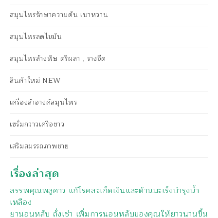
สมุนไพรรักษาความดัน เบาหวาน
สมุนไพรลดไขมัน
สมุนไพรล้างพิษ ตรีผลา , รางจืด
สินค้าใหม่ NEW
เครื่องสำอางค์สมุนไพร
เซรั่มกวาวเครือขาว
เสริมสมรรถภาพชาย
เรื่องล่าสุด
สรรพคุณพลูคาว แก้โรคสะเก็ดเงินและต้านมะเร็งบำรุงน้ำ
เหลือง
ยานอนหลับ ถั่งเช่า เพิ่มการนอนหลับของคุณให้ยาวนานขึ้น