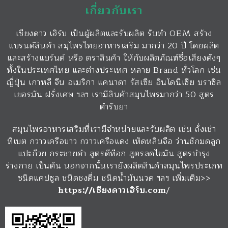
เกี่ยวกับเรา
เชียงดาว เฮิร์บ เป็นผู้ผลิตและรับผลิต รับทำ OEM สร้าง
แบรนด์สินค้า สมุไพรไทยอาหารเสริม มากว่า 20 ปี โดยผลิต
และสร้างแบร์นด์ หรือ ตราสินค้า ให้กับผลิตภัณฑ์ชื่อเสียงดังๆ
ทั้งในประเทศไทย และต่างประเทศ หลาย Brand ทั่วโลก เช่น
ญี่ปุ่น เกาหลี จีน อเมริกา แคนาดา รัสเซีย อินโดนีเซีย บราซิล
เยอรมัน ฝรั่งเศษ ฯลฯ เรามีสินค้าสมุนไพรมากว่า 50 สูตร
ตำรับยา
สมุนไพรอาหารเสริมที่เรามีจำหน่ายและรับผลิต เช่น ถั่งเช่า
ทิเบต กวาวเครือขาว กวาวเครือแดง เห็ดหลินจือ ว่านชักมดลูก
แปะก๊วย กระชายดำ สูตรดีท๊อก สูตรลดไขมัน สูตรบำรุง
ร่างกาย เป็นต้น นอกจากนั้นเรายังผลิตสินค้าสมุนไพรประเภท
ชนิดแคปซูล ชนิดชงดื่ม ชนิดน้ำมันนวด ฯลฯ เพิ่มเติม>>
https://เชียงดาวเฮิร์บ.com
/