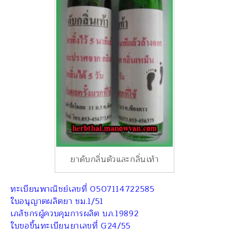
ยาดับกลิ่นตัวและกลิ่นเท้า
ทะเบียนพาณิชย์เลขที่ 0507114722585
ใบอนุญาตผลิตยา ชม.1/51
เภสัชกรผู้ควบคุมการผลิต บภ.19892
ใบขอขึ้นทะเบียนยาเลขที่ G24/55