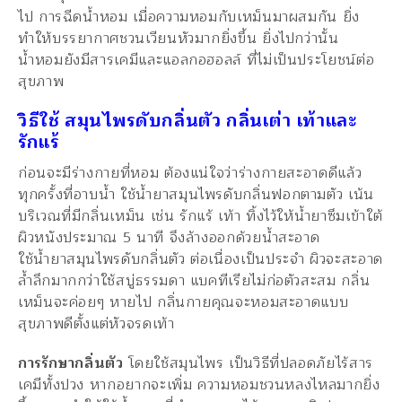
ไป การฉีดน้ำหอม เมื่อความหอมกับเหม็นมาผสมกัน ยิ่ง
ทำให้บรรยากาศชวนเวียนหัวมากยิ่งขึ้น ยิ่งไปกว่านั้น
น้ำหอมยังมีสารเคมีและแอลกอฮอลล์ ที่ไม่เป็นประโยชน์ต่อ
สุขภาพ
วิธีใช้ สมุนไพรดับกลิ่นตัว กลิ่นเต่า เท้าและ
รักแร้
ก่อนจะมีร่างกายที่หอม ต้องแน่ใจว่าร่างกายสะอาดดีแล้ว
ทุกครั้งที่อาบน้ำ ใช้น้ำยาสมุนไพรดับกลิ่นฟอกตามตัว เน้น
บริเวณที่มีกลิ่นเหม็น เช่น รักแร้ เท้า ทิ้งไว้ให้น้ำยาซึมเข้าใต้
ผิวหนังประมาณ 5 นาที จึงล้างออกด้วยน้ำสะอาด
ใช้น้ำยาสมุนไพรดับกลิ่นตัว ต่อเนื่องเป็นประจำ ผิวจะสะอาด
ล้ำลึกมากกว่าใช้สบู่ธรรมดา แบคทีเรียไม่ก่อตัวสะสม กลิ่น
เหม็นจะค่อยๆ หายไป กลิ่นกายคุณจะหอมสะอาดแบบ
สุขภาพดีตั้งแต่หัวจรดเท้า
การรักษากลิ่นตัว
โดยใช้สมุนไพร เป็นวิธีที่ปลอดภัยไร้สาร
เคมีทั้งปวง หากอยากจะเพิ่ม ความหอมชวนหลงไหลมากยิ่ง