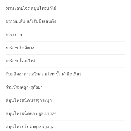
ฟ้าทะลายโจร สมุนไพรแก้ไข้
ยากษัยเส้น แก้เส้นยึดเส้นตึง
ยาระบาย
ยารักษาริดสีดวง
ยารักษาโรคเก๊าท์
รับผลิตอาหารเสริมสมุนไพร ขั้นต่ำนิดเดียว
ว่านชักมดลูก-สุกัลยา
สมุนไพรชนิดบรรจุกระปุก
สมุนไพรชนิดแคปซูล,ขายส่ง
สมุนไพรปรับธาตุ เบญจกุล