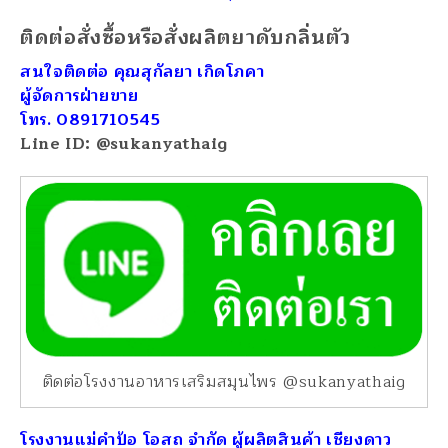
ติดต่อสั่งซื้อหรือสั่งผลิตยาดับกลิ่นตัว
สนใจติดต่อ คุณสุกัลยา เกิดโภคา
ผู้จัดการฝ่ายขาย
โทร. 0891710545
Line ID: @sukanyathaig
ติดต่อโรงงานอาหารเสริมสมุนไพร @sukanyathaig
โรงงานแม่คำป้อ โอสถ จำกัด ผู้ผลิตสินค้า เชียงดาว