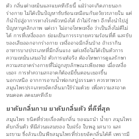
ตัว กลิ่นเต่าเหม็นและแบคทีเรียนี้ แม้ว่าจะเกิดภายนอก
ร่างกาย ไม่ได้เป็นปัญหาซับซ้อนเหมือนกับอวัยวะภายใน แต่
ก็นำไปสู่อาการทางโรคผิวหนังได้ ถ้าไม่รักษา อีกทั้งนำไปสู่
ปัญหาบุคลิกภาพ แต่เรา ไม่อาจโทษเหงื่อ ว่าเป็นสิ่งไม่ดีไม่
ได้ การที่เหงื่อออก ย่อมเป็นการระบายความร้อนที่ดี และขับ
ของเสียออกจากร่างกาย เหงื่ออาจมีกลิ่นบ้าง ถ้าเรากิน
อาหารบางประเภทที่มีกลิ่นแรง แต่เหงื่อไม่ได้เป็นตัวการ
ความเหม็นเสมอไป ตัวการแท้จริง ต้องโทษการดูแลรักษา
ความสะอาดร่างกายที่ไม่ถูกสุขลักษณะเพียงพอ เมื่อเหงื่อ
เยอะ การทำความสะอาดก็ต้องมีขั้นตอนเยอะขึ้น
นอกเหนือ จากการอาบน้ำฟอกสบู่ธรรมดา ควรหาพวก
สมุนไพรประเภทขจัดกลิ่นมาใช้ร่วมด้วย เพื่อความสะอาด
หมดจด ลดแบคทีเรีย
ยาดับกลิ่นกาย ยาดับกลิ่นตัว ที่ดีที่สุด
สมุนไพร ชนิดที่ช่วยเรื่องดับกลิ่น ขอแนะนำ น้ำยา สมุนไพร
ดับกลิ่นตัว ทีมีส่วนผสมของ ใบฝรั่ง ใบพลู มะนาว และ
มะขาม ซึ่งล้วนเป็นพืชสมุนไพรที่ช่วยขจัดกลิ่นได้ดี เพราะมี