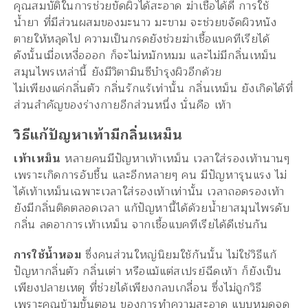
คุณสมบัติในการช่วยขัดผิวได้สะอาด ฆ่าเชื้อได้ดี การใช้
น้ำยา ที่มีส่วนผสมของมะนาว มะขาม จะช่วยขจัดผิวหนัง
ตายให้หลุดไป ความเป็นกรดยังช่วยฆ่าเชื้อแบคทีเรียได้
ดังนั้นเมื่อเหงื่อออก ก็จะไม่หมักหมม และไม่มีกลิ่นเหม็น
สมุนไพรเหล่านี้ ยังมีวิตามินซีบำรุงผิวอีกด้วย
ไม่เพียงแค่กลิ่นตัว กลิ่นรักแร้เท่านั้น กลิ่นเหม็น ยังเกิดได้ที่
ส่วนสำคัญของร่างกายอีกส่วนหนึ่ง นั่นคือ เท้า
วิธีแก้ปัญหาเท้ามีกลิ่นเหม็น
เท้าเหม็น
หลายคนมีปัญหาเท้าเหม็น เวลาใส่รองเท้านานๆ
เพราะเกิดการอับชื้น และอีกหลายๆ คน มีปัญหารุนแรง ไม่
ได้เท้าเหม็นเฉพาะเวลาใส่รองเท้าเท่านั้น เวลาถอดรองเท้า
ยังมีกลิ่นติดตลอดเวลา แก้ปัญหานี้ได้ด้วยน้ำยาสมุนไพรดับ
กลิ่น ลดอาการเท้าเหม็น จากเชื้อแบคทีเรียได้ดีเช่นกัน
การใช้น้ำหอม
ซึ่งคนส่วนใหญ่นิยมใช้กันนั้น ไม่ใช่วิธีแก้
ปัญหากลิ่นตัว กลิ่นเต่า หรือแม้แต่สเปรย์ฉีดเท้า ก็ยังเป็น
เพียงปลายเหตุ ที่ช่วยได้เพียงกลบเกลื่อน ซึ่งไม่ถูกวิธี
เพราะคุณข้ามขั้นตอน ของการทำความสะอาด แบบหมดจด