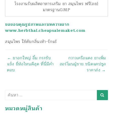
โรงงานรับผลิตอาหารเสริม ยา สมุนไพร ฟรี(อย)
มาตรฐานGMP
ขอขอบคุณรูปภาพและบทความจาก
www.herbthai.cheapsalemaket.com
สมุนไพร ใช้ดับกลิ่นเท้า-รักแร้
นำทาง
←
ยาอกใหญ่ อึ๋ม กระชับ
กวาวเครือแดง ยาเพิ่ม
แข็ง ยี่ห้อไหนดีสุด ที่นี่มีคำ
ฮอร์โมนผู้ชาย ชนิดแคปซูล
ตอบ
ราคาส่ง
→
ค้นหา
หมวดหมู่สินค้า