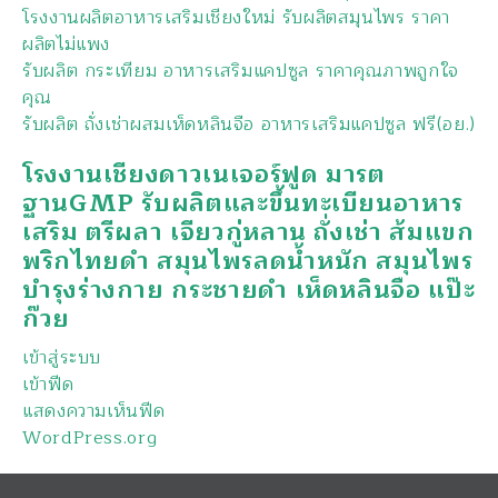
โรงงานผลิตอาหารเสริมเชียงใหม่ รับผลิตสมุนไพร ราคา
ผลิตไม่แพง
รับผลิต กระเทียม อาหารเสริมแคปซูล ราคาคุณภาพถูกใจ
คุณ
รับผลิต ถั่งเช่าผสมเห็ดหลินจือ อาหารเสริมแคปซูล ฟรี(อย.)
โรงงานเชียงดาวเนเจอร์ฟูด มารต
ฐานGMP รับผลิตและขึ้นทะเบียนอาหาร
เสริม ตรีผลา เจียวกู่หลาน ถั่งเช่า ส้มแขก
พริกไทยดำ สมุนไพรลดน้ำหนัก สมุนไพร
บำรุงร่างกาย กระชายดำ เห็ดหลินจือ แป๊ะ
ก๊วย
เข้าสู่ระบบ
เข้าฟีด
แสดงความเห็นฟีด
WordPress.org