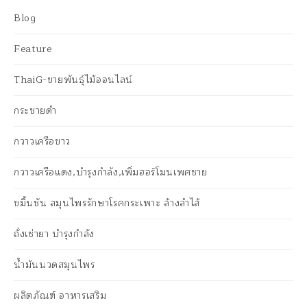
Blog
Feature
ThaiG-ขายพันธุ์ไม้ออนไลน์
กระชายดำ
กวาวเครือขาว
กวาวเครือแดง,บำรุงกำลัง,เพิ่มฮอร์โมนเพศชาย
ขมิ้นชัน สมุนไพรรักษาโรคกระเพาะ ล้างลำไส้
ถั่งเช่ายา บำรุงกำลัง
น้ำมันนวดสมุนไพร
ผลิตภัณฑ์ อาหารเสริม