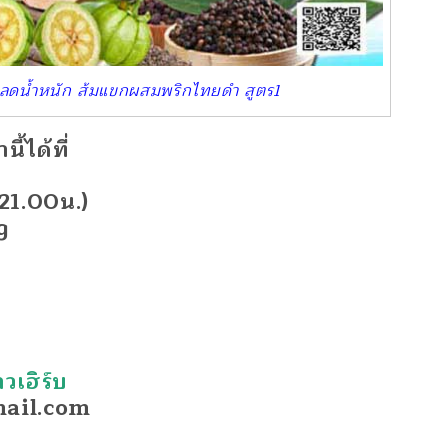
มลดน้ำหนัก ส้มแขกผสมพริกไทยดำ สูตร1
ี้ได้ที่
21.00น.)
g
วเฮิร์บ
ail.com