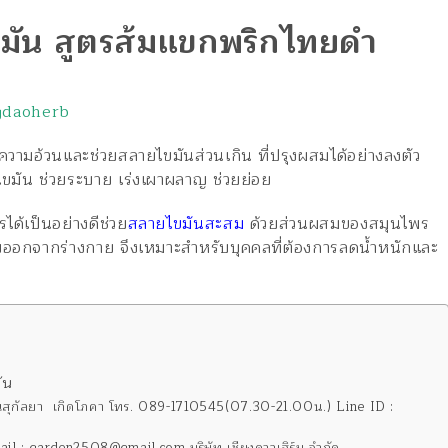
มัน สูตรส้มแขกพริกไทยดำ
gdaoherb
ามอ้วนและช่วยสลายไขมันส่วนเกิน ที่ปรุงผสมได้อย่างลงตัว
ขมัน ช่วยระบาย เร่งเผาผลาญ ช่วยย่อย
ด้เป็นอย่างดีช่วย
สลายไขมันสะสม
ด้วยส่วนผสมของสมุนไพร
ียออกจากร่างกาย จึงเหมาะสำหรับบุคคลที่ต้องการลดน้ำหนักและ
ัน
ี่ คุณสุกัลยา เกิดโภคา โทร. 089-1710545(07.30-21.00น.) Line ID :
mail : garden2508@gmail.com บริษัท เชียงดาวเฮิร์บ จำกัด