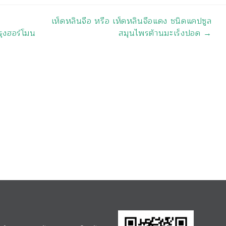
เห็ดหลินจือ หรือ เห็ดหลินจือแดง ชนิดแคปซูล
ุงฮอร์โมน
สมุนไพรต้านมะเร็งปอด
→