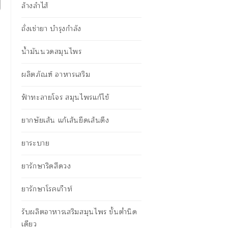
ล้างลำไส้
ถั่งเช่ายา บำรุงกำลัง
น้ำมันนวดสมุนไพร
ผลิตภัณฑ์ อาหารเสริม
ฟ้าทะลายโจร สมุนไพรแก้ไข้
ยากษัยเส้น แก้เส้นยึดเส้นตึง
ยาระบาย
ยารักษาริดสีดวง
ยารักษาโรคเก๊าท์
รับผลิตอาหารเสริมสมุนไพร ขั้นต่ำนิด
เดียว