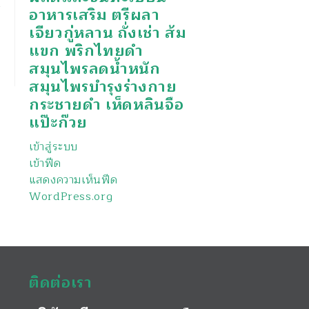
อาหารเสริม ตรีผลา
เจียวกู่หลาน ถั่งเช่า ส้ม
แขก พริกไทยดำ
สมุนไพรลดน้ำหนัก
สมุนไพรบำรุงร่างกาย
กระชายดำ เห็ดหลินจือ
แป๊ะก๊วย
เข้าสู่ระบบ
เข้าฟีด
แสดงความเห็นฟีด
WordPress.org
ติดต่อเรา