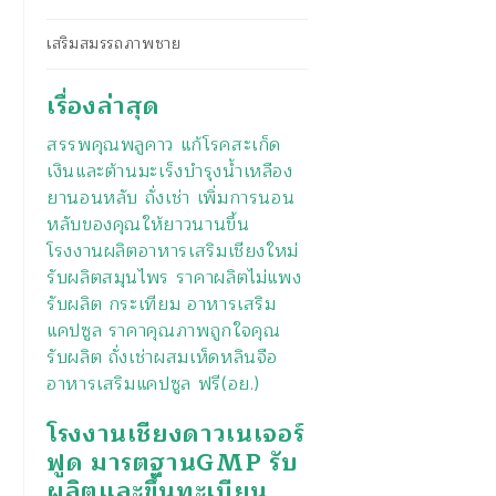
เสริมสมรรถภาพชาย
เรื่องล่าสุด
สรรพคุณพลูคาว แก้โรคสะเก็ด
เงินและต้านมะเร็งบำรุงน้ำเหลือง
ยานอนหลับ ถั่งเช่า เพิ่มการนอน
หลับของคุณให้ยาวนานขึ้น
โรงงานผลิตอาหารเสริมเชียงใหม่
รับผลิตสมุนไพร ราคาผลิตไม่แพง
รับผลิต กระเทียม อาหารเสริม
แคปซูล ราคาคุณภาพถูกใจคุณ
รับผลิต ถั่งเช่าผสมเห็ดหลินจือ
อาหารเสริมแคปซูล ฟรี(อย.)
โรงงานเชียงดาวเนเจอร์
ฟูด มารตฐานGMP รับ
ผลิตและขึ้นทะเบียน