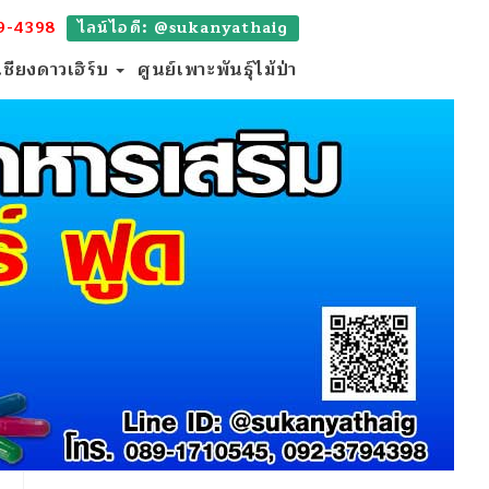
9-4398
ไลน์ไอดี: @sukanyathaig
เชียงดาวเฮิร์บ
ศูนย์เพาะพันธุ์ไม้ป่า