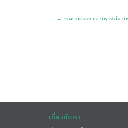
นำทาง
←
กระชายดำแคปซูล บำรุงหัวใจ บำร
เกี่ยวกับเรา