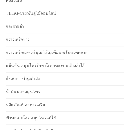
Feature
ThaiG-ขายพันธุ์ไม้ออนไลน์
กระชายดำ
กวาวเครือขาว
กวาวเครือแดง,บำรุงกำลัง,เพิ่มฮอร์โมนเพศชาย
ขมิ้นชัน สมุนไพรรักษาโรคกระเพาะ ล้างลำไส้
ถั่งเช่ายา บำรุงกำลัง
น้ำมันนวดสมุนไพร
ผลิตภัณฑ์ อาหารเสริม
ฟ้าทะลายโจร สมุนไพรแก้ไข้