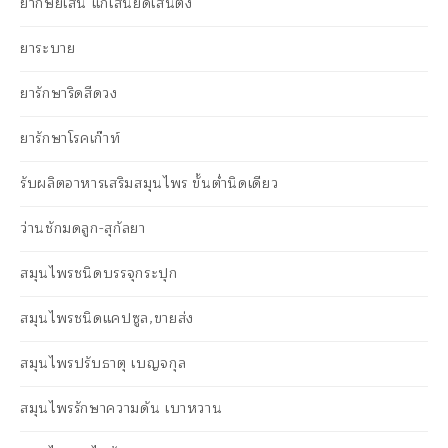
ยากษัยเส้น แก้เส้นยึดเส้นตึง
ยาระบาย
ยารักษาริดสีดวง
ยารักษาโรคเก๊าท์
รับผลิตอาหารเสริมสมุนไพร ขั้นต่ำนิดเดียว
ว่านชักมดลูก-สุกัลยา
สมุนไพรชนิดบรรจุกระปุก
สมุนไพรชนิดแคปซูล,ขายส่ง
สมุนไพรปรับธาตุ เบญจกุล
สมุนไพรรักษาความดัน เบาหวาน