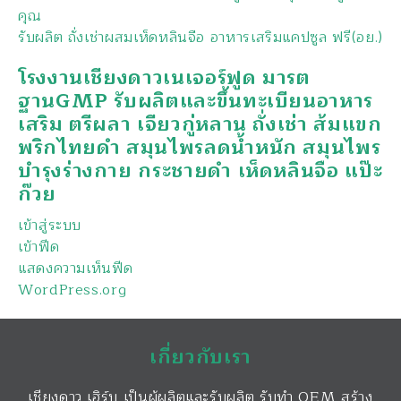
คุณ
รับผลิต ถั่งเช่าผสมเห็ดหลินจือ อาหารเสริมแคปซูล ฟรี(อย.)
โรงงานเชียงดาวเนเจอร์ฟูด มารต
ฐานGMP รับผลิตและขึ้นทะเบียนอาหาร
เสริม ตรีผลา เจียวกู่หลาน ถั่งเช่า ส้มแขก
พริกไทยดำ สมุนไพรลดน้ำหนัก สมุนไพร
บำรุงร่างกาย กระชายดำ เห็ดหลินจือ แป๊ะ
ก๊วย
เข้าสู่ระบบ
เข้าฟีด
แสดงความเห็นฟีด
WordPress.org
เกี่ยวกับเรา
เชียงดาว เฮิร์บ เป็นผู้ผลิตและรับผลิต รับทำ OEM สร้าง