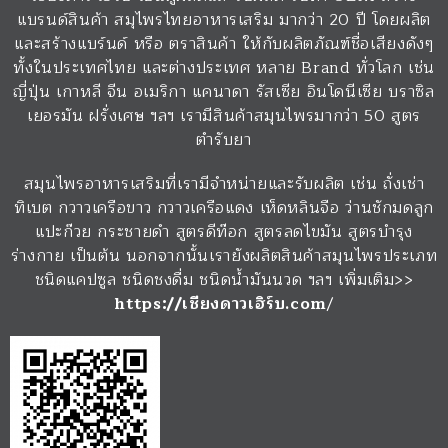
แบรนด์สินค้า สมุไพรไทยอาหารเสริม มากว่า 20 ปี โดยผลิต
และสร้างแบร์นด์ หรือ ตราสินค้า ให้กับผลิตภัณฑ์ชื่อเสียงดังๆ
ทั้งในประเทศไทย และต่างประเทศ หลาย Brand ทั่วโลก เช่น
ญี่ปุ่น เกาหลี จีน อเมริกา แคนาดา รัสเซีย อินโดนีเซีย บราซิล
เยอรมัน ฝรั่งเศษ ฯลฯ เรามีสินค้าสมุนไพรมากว่า 50 สูตร
ตำรับยา
สมุนไพรอาหารเสริมที่เรามีจำหน่ายและรับผลิต เช่น ถั่งเช่า
ทิเบต กวาวเครือขาว กวาวเครือแดง เห็ดหลินจือ ว่านชักมดลูก
แปะก๊วย กระชายดำ สูตรดีท๊อก สูตรลดไขมัน สูตรบำรุง
ร่างกาย เป็นต้น นอกจากนั้นเรายังผลิตสินค้าสมุนไพรประเภท
ชนิดแคปซูล ชนิดชงดื่ม ชนิดน้ำมันนวด ฯลฯ เพิ่มเติม>>
https://เชียงดาวเฮิร์บ.com
/