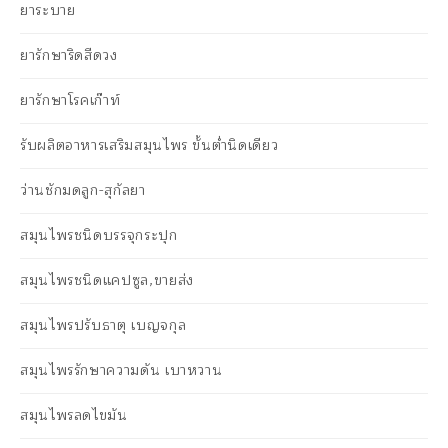
ยาระบาย
ยารักษาริดสีดวง
ยารักษาโรคเก๊าท์
รับผลิตอาหารเสริมสมุนไพร ขั้นต่ำนิดเดียว
ว่านชักมดลูก-สุกัลยา
สมุนไพรชนิดบรรจุกระปุก
สมุนไพรชนิดแคปซูล,ขายส่ง
สมุนไพรปรับธาตุ เบญจกุล
สมุนไพรรักษาความดัน เบาหวาน
สมุนไพรลดไขมัน