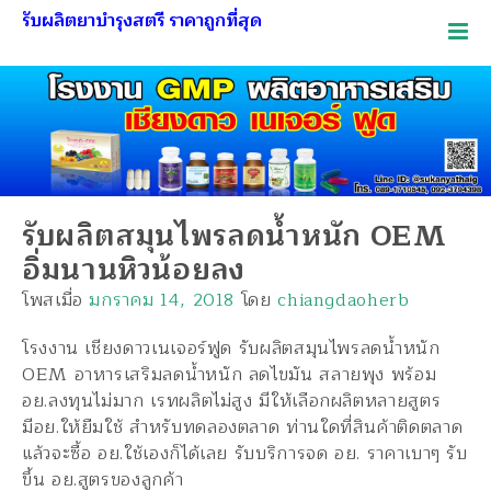
รับผลิตยาบำรุงสตรี ราคาถูกที่สุด
รับผลิตสมุนไพรลดน้ำหนัก OEM
อิ่มนานหิวน้อยลง
โพสเมื่อ
มกราคม 14, 2018
โดย
chiangdaoherb
โรงงาน เชียงดาวเนเจอร์ฟูด รับผลิตสมุนไพรลดน้ำหนัก
OEM อาหารเสริมลดน้ำหนัก ลดไขมัน สลายพุง พร้อม
อย.ลงทุนไม่มาก เรทผลิตไม่สูง มีให้เลือกผลิตหลายสูตร
มีอย.ให้ยืมใช้ สำหรับทดลองตลาด ท่านใดที่สินค้าติดตลาด
แล้วจะซื้อ อย.ใช้เองก็ได้เลย รับบริการจด อย. ราคาเบาๆ รับ
ขึ้น อย.สูตรของลูกค้า