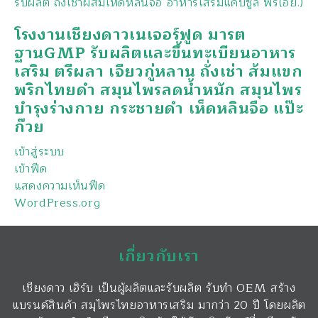
รับผลิต ถั่งเช่าผสมเห็ดหลินจือ อาหารเสริมแคปซูล ฟรี(อย.)
โรงงานเชียงดาวเนเจอร์ฟูด มารต
ฐานGMP รับผลิตและขึ้นทะเบียนอาหาร
เสริม ตรีผลา เจียวกู่หลาน ถั่งเช่า ส้มแขก
พริกไทยดำ สมุนไพรลดน้ำหนัก สมุนไพร
บำรุงร่างกาย กระชายดำ เห็ดหลินจือ แป๊ะ
ก๊วย
เข้าสู่ระบบ
เข้าฟีด
แสดงความเห็นฟีด
WordPress.org
เกี่ยวกับเรา
เชียงดาว เฮิร์บ เป็นผู้ผลิตและรับผลิต รับทำ OEM สร้าง
แบรนด์สินค้า สมุไพรไทยอาหารเสริม มากว่า 20 ปี โดยผลิต