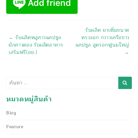
นำทาง
รับผลิต ยาเพิ่มขนาด
←
รับผลิตพลูคาวแคปซูล
ทรวงอก กวาวเครือขาว
ผักคาวตอง รับผลิตอาหาร
แคปซูล สูตรอกฟูนมใหญ่
เสริมฟรี(อย.)
→
ค้นหา
หมวดหมู่สินค้า
Blog
Feature