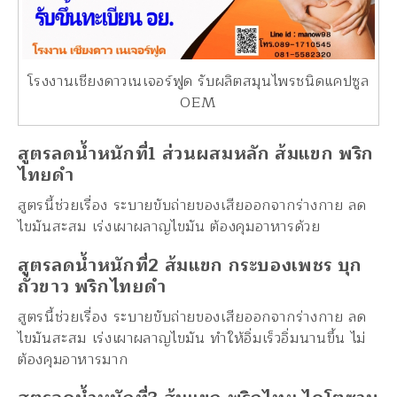
โรงงานเชียงดาวเนเจอร์ฟูด รับผลิตสมุนไพรชนิดแคปซูล
OEM
สูตรลดน้ำหนักที่1 ส่วนผสมหลัก ส้มแขก พริก
ไทยดำ
สูตรนี้ช่วยเรื่อง ระบายขับถ่ายของเสียออกจากร่างกาย ลด
ไขมันสะสม เร่งเผาผลาญไขมัน ต้องคุมอาหารด้วย
สูตรลดน้ำหนักที่2 ส้มแขก กระบองเพชร บุก
ถั่วขาว พริกไทยดำ
สูตรนี้ช่วยเรื่อง ระบายขับถ่ายของเสียออกจากร่างกาย ลด
ไขมันสะสม เร่งเผาผลาญไขมัน ทำให้อิ่มเร็วอิ่มนานขึ้น ไม่
ต้องคุมอาหารมาก