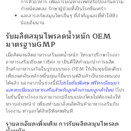
การหิวอาหาร เพิ่มอารมณ์ทางเพศหรือป้องกันความ
กำหนัดลดลง รักษาผู้ป่วยที่เป็นโรคซึมเศร้า
และสารสกัดสมุนไพรอื่นๆ ที่สำคัญและที่ทำให้หิว
น้อยอิ่มนาน
รับผลิตสมุนไพรลดน้ำหนัก OEM
มาตรฐานGMP
เมื่อคิดจะผลิตอาหารเสริมลดน้ำหนัก โทรมาปรึกษาโรงงา
อาหารเสริมเชียงดาวซิค่ะ เรายินดีให้คำแนะนำการผลิต
สินค้าอาหารเสริมในรูปแบบของ
OEM
ใช้เงินทุนนิดเดียว
เพียงแค่เงินหลักหมื่นคุณก็มีแบรนด์สินค้าเป็นของตนเอง
ได้แล้ว นอกจากนั้นช่วงนี้มี
โปรโมชั่นพิเศษ ฟรีทะเบียนยา
และทะเบียนอาหารเสริมสำหรับลูกค้าเก่าและลูกค้าใหม่
(โปร
โมชั่นนี้ทางโรงงานสามารถเปลี่ยนแปลงโดยไม่ต้องแจ้งให้
ทราบล่วงหน้า) เพียงท่านมาสั่งผลิตสินค้าอาหารเสริมกับ
โรงงาน ท่านจะได้สิทธิพิเศษทันที
รายละเอียดเพิ่มเติม การรับผลิตสมุนไพรลด
น้ำหนัก