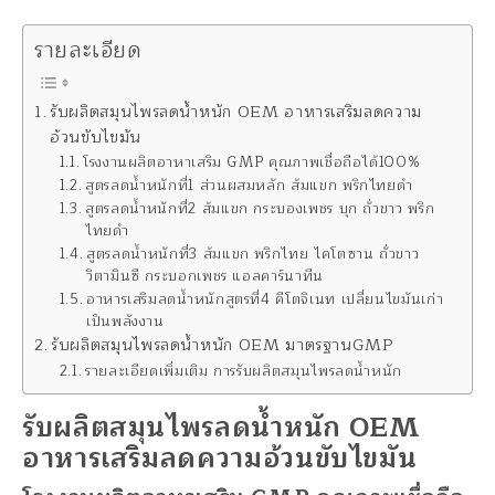
รายละเอียด
รับผลิตสมุนไพรลดน้ำหนัก OEM อาหารเสริมลดความ
อ้วนขับไขมัน
โรงงานผลิตอาหาเสริม GMP คุณภาพเชื่อถือได้100%
สูตรลดน้ำหนักที่1 ส่วนผสมหลัก ส้มแขก พริกไทยดำ
สูตรลดน้ำหนักที่2 ส้มแขก กระบองเพชร บุก ถั่วขาว พริก
ไทยดำ
สูตรลดน้ำหนักที่3 ส้มแขก พริกไทย ไคโตซาน ถั่วขาว
วิตามินซี กระบอกเพชร แอลคาร์นาทีน
อาหารเสริมลดน้ำหนักสูตรที่4 คีโตจิเนท เปลี่ยนไขมันเก่า
เป็นพลังงาน
รับผลิตสมุนไพรลดน้ำหนัก OEM มาตรฐานGMP
รายละเอียดเพิ่มเติม การรับผลิตสมุนไพรลดน้ำหนัก
รับผลิตสมุนไพรลดน้ำหนัก OEM
อาหารเสริมลดความอ้วนขับไขมัน