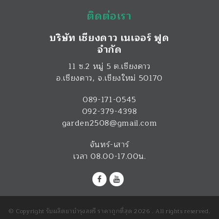
ติดต่อเรา
บริษัท เชียงดาว เนเจอร์ ฟูด
จำกัด
11 ซ.2 หมู่ 5 ต.เชียงดาว
อ.เชียงดาว
,
จ.เชียงใหม่
50170
089-171-0545
092-379-4398
garden2508@gmail.com
จันทร์-เสาร์
เวลา 08.00-17.00น.
© Copyright รับผลิตยาบำรุงสตรี ราคาถูกที่สุด 2026 . All rights reserved.