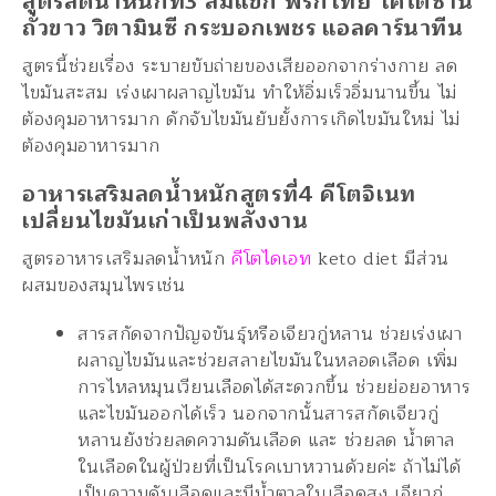
สูตรลดน้ำหนักที่3 ส้มแขก พริกไทย ไคโตซาน
ถั่วขาว วิตามินซี กระบอกเพชร แอลคาร์นาทีน
สูตรนี้ช่วยเรื่อง ระบายขับถ่ายของเสียออกจากร่างกาย ลด
ไขมันสะสม เร่งเผาผลาญไขมัน ทำให้อิ่มเร็วอิ่มนานขึ้น ไม่
ต้องคุมอาหารมาก ดักจับไขมันยับยั้งการเกิดไขมันใหม่ ไม่
ต้องคุมอาหารมาก
อาหารเสริมลดน้ำหนักสูตรที่4 คีโตจิเนท
เปลี่ยนไขมันเก่าเป็นพลังงาน
สูตรอาหารเสริมลดน้ำหนัก
คีโตไดเอท
keto diet มีส่วน
ผสมของสมุนไพรเช่น
สารสกัดจากปัญจขันธุ์หรือเจียวกู่หลาน ช่วยเร่งเผา
ผลาญไขมันและช่วยสลายไขมันในหลอดเลือด เพิ่ม
การไหลหมุนเวียนเลือดได้สะดวกขึ้น ช่วยย่อยอาหาร
และไขมันออกได้เร็ว นอกจากนั้นสารสกัดเจียวกู่
หลานยังช่วยลดความดันเลือด และ ช่วยลด น้ำตาล
ในเลือดในผู้ป่วยที่เป็นโรคเบาหวานด้วยค่ะ ถ้าไม่ได้
เป็นความดันเลือดและมีน้ำตาลในเลือดสูง เจียวกู่