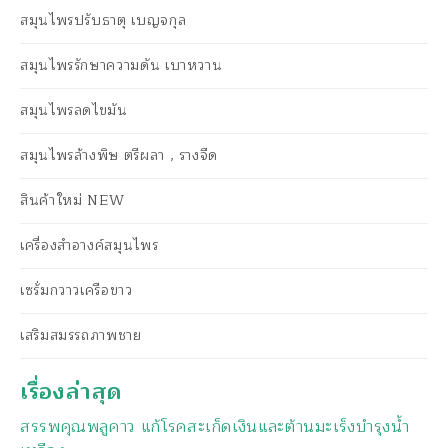
สมุนไพรปรับธาตุ เบญจกุล
สมุนไพรรักษาความดัน เบาหวาน
สมุนไพรลดไขมัน
สมุนไพรล้างพิษ ตรีผลา , รางจืด
สินค้าใหม่ NEW
เครื่องสำอางค์สมุนไพร
เซรั่มกวาวเครือขาว
เสริมสมรรถภาพชาย
เรื่องล่าสุด
สรรพคุณพลูคาว แก้โรคสะเก็ดเงินและต้านมะเร็งบำรุงน้ำ