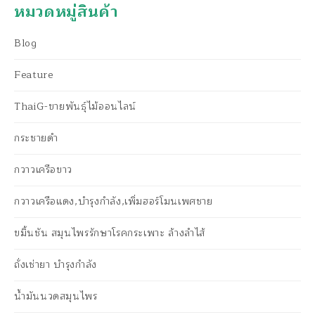
หมวดหมู่สินค้า
Blog
Feature
ThaiG-ขายพันธุ์ไม้ออนไลน์
กระชายดำ
กวาวเครือขาว
กวาวเครือแดง,บำรุงกำลัง,เพิ่มฮอร์โมนเพศชาย
ขมิ้นชัน สมุนไพรรักษาโรคกระเพาะ ล้างลำไส้
ถั่งเช่ายา บำรุงกำลัง
น้ำมันนวดสมุนไพร