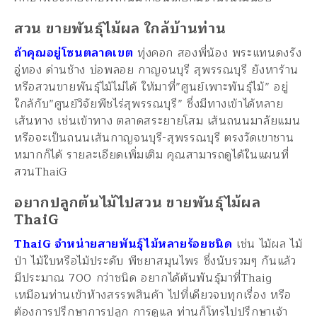
สวน ขายพันธุ์ไม้ผล ใกล้บ้านท่าน
ถ้าคุณอยู่โซนตลาดเขต
ทุ่งคอก สองพี่น้อง พระแทนดงรัง
อู่ทอง ด่านช้าง บ่อพลอย กาญจนบุรี สุพรรณบุรี ยังหาร้าน
หรือสวนขายพันธุ์ไม้ไม่ได้ ให้มาที่”ศูนย์เพาะพันธุ์ไม้” อยู่
ใกล้กับ”ศูนย์วิจัยพืชไร่สุพรรณบุรี” ซึ่งมีทางเข้าได้หลาย
เส้นทาง เช่นเข้าทาง ตลาดสระยายโสม เส้นถนนมาลัยแมน
หรือจะเป็นถนนเส้นกาญจนบุรี-สุพรรณบุรี ตรงวัดเขาชาน
หมากก็ได้ รายละเอียดเพิ่มเติม คุณสามารถดูได้ในแผนที่
สวนThaiG
อยากปลูกต้นไม้ไปสวน ขายพันธุ์ไม้ผล
ThaiG
ThaiG จำหน่ายสายพันธุ์ไม้หลายร้อยชนิด
เช่น ไม้ผล ไม้
ป่า ไม้ใบหรือไม้ประดับ พืชยาสมุนไพร ซึ่งนับรวมๆ กันแล้ว
มีประมาณ 700 กว่าชนิด อยากได้ต้นพันธุ์มาที่Thaig
เหมือนท่านเข้าห้างสรรพสินค้า ไปที่เดียวจบทุกเรื่อง หรือ
ต้องการปรึกษาการปลูก การดูแล ท่านก็โทรไปปรึกษาเจ้า