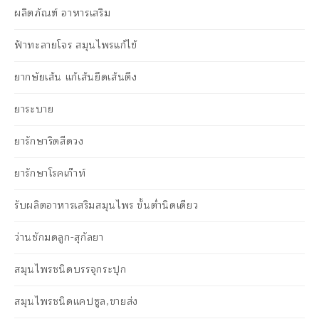
ผลิตภัณฑ์ อาหารเสริม
ฟ้าทะลายโจร สมุนไพรแก้ไข้
ยากษัยเส้น แก้เส้นยึดเส้นตึง
ยาระบาย
ยารักษาริดสีดวง
ยารักษาโรคเก๊าท์
รับผลิตอาหารเสริมสมุนไพร ขั้นต่ำนิดเดียว
ว่านชักมดลูก-สุกัลยา
สมุนไพรชนิดบรรจุกระปุก
สมุนไพรชนิดแคปซูล,ขายส่ง