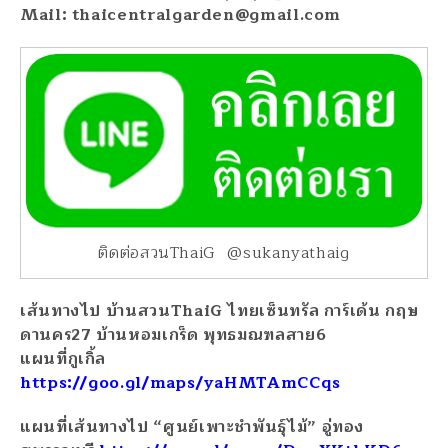
Mail: thaicentralgarden@gmail.com
ติดต่อสวนThaiG @sukanyathaig
เส้นทางไป บ้านสวนThaiG ไทยเซ็นทรัล การ์เด้น กฤษ
ดานคร27 บ้านหอมเกร็ด พุทธมณฑลสาย6
แผนที่กูเกิ้ล
https://goo.gl/maps/yaHMTAmCCqs
แผนที่เส้นทางไป “ศูนย์เพาะชำพันธุ์ไม้” อู่ทอง