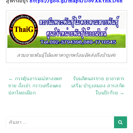
สุพรรณบุรี
https://goo.gl/maps/DovXKthKD6n
สวนขายพันธุ์ไม้ผลราคาถูกพร้อมจัดส่งถึงบ้านค่ะ
นำทาง
←
กระตุ้นอารมณ์ทางเพศ
รับผลิตและขาย ยาอาหาร
ชาย ถั่งเช่า กวาวเครือแดง
เสริม บำรุงสมอง สารสกัด
ปลาไหลเผือก
ใบแป๊ะก๊วย
→
ค้นหา