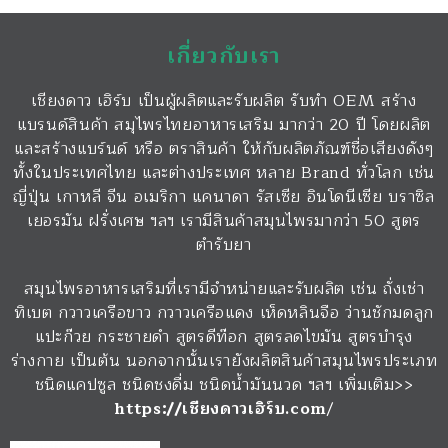
เกี่ยวกับเรา
เชียงดาว เฮิร์บ เป็นผู้ผลิตและรับผลิต รับทำ OEM สร้าง
แบรนด์สินค้า สมุไพรไทยอาหารเสริม มากว่า 20 ปี โดยผลิต
และสร้างแบร์นด์ หรือ ตราสินค้า ให้กับผลิตภัณฑ์ชื่อเสียงดังๆ
ทั้งในประเทศไทย และต่างประเทศ หลาย Brand ทั่วโลก เช่น
ญี่ปุ่น เกาหลี จีน อเมริกา แคนาดา รัสเซีย อินโดนีเซีย บราซิล
เยอรมัน ฝรั่งเศษ ฯลฯ เรามีสินค้าสมุนไพรมากว่า 50 สูตร
ตำรับยา
สมุนไพรอาหารเสริมที่เรามีจำหน่ายและรับผลิต เช่น ถั่งเช่า
ทิเบต กวาวเครือขาว กวาวเครือแดง เห็ดหลินจือ ว่านชักมดลูก
แปะก๊วย กระชายดำ สูตรดีท๊อก สูตรลดไขมัน สูตรบำรุง
ร่างกาย เป็นต้น นอกจากนั้นเรายังผลิตสินค้าสมุนไพรประเภท
ชนิดแคปซูล ชนิดชงดื่ม ชนิดน้ำมันนวด ฯลฯ เพิ่มเติม>>
https://เชียงดาวเฮิร์บ.com
/