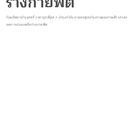
ร่างกายฟิต
รับผลิตยาบำรุงสตรี ราคาถูกที่สุด
>
บำรุงกำลัง ยาแคปซูลบำรุงร่างคุณภาพดีราคาส่ง
ลดการอ่อนเพลียร่างกายฟิต