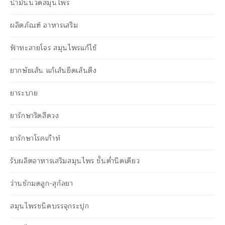
น้ำมันนวดสมุนไพร
ผลิตภัณฑ์ อาหารเสริม
ฟ้าทะลายโจร สมุนไพรแก้ไข้
ยากษัยเส้น แก้เส้นยึดเส้นตึง
ยาระบาย
ยารักษาริดสีดวง
ยารักษาโรคเก๊าท์
รับผลิตอาหารเสริมสมุนไพร ขั้นต่ำนิดเดียว
ว่านชักมดลูก-สุกัลยา
สมุนไพรชนิดบรรจุกระปุก