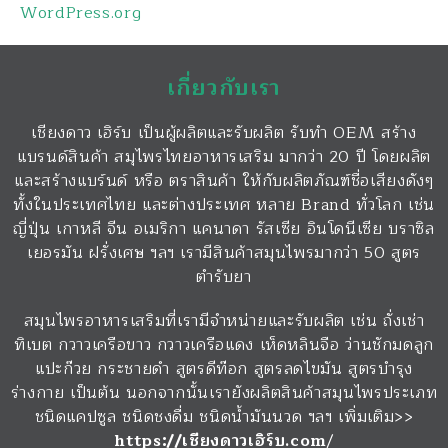
WordPress.org
เกี่ยวกับเรา
เชียงดาว เฮิร์บ เป็นผู้ผลิตและรับผลิต รับทำ OEM สร้าง
แบรนด์สินค้า สมุไพรไทยอาหารเสริม มากว่า 20 ปี โดยผลิต
และสร้างแบร์นด์ หรือ ตราสินค้า ให้กับผลิตภัณฑ์ชื่อเสียงดังๆ
ทั้งในประเทศไทย และต่างประเทศ หลาย Brand ทั่วโลก เช่น
ญี่ปุ่น เกาหลี จีน อเมริกา แคนาดา รัสเซีย อินโดนีเซีย บราซิล
เยอรมัน ฝรั่งเศษ ฯลฯ เรามีสินค้าสมุนไพรมากว่า 50 สูตร
ตำรับยา
สมุนไพรอาหารเสริมที่เรามีจำหน่ายและรับผลิต เช่น ถั่งเช่า
ทิเบต กวาวเครือขาว กวาวเครือแดง เห็ดหลินจือ ว่านชักมดลูก
แปะก๊วย กระชายดำ สูตรดีท๊อก สูตรลดไขมัน สูตรบำรุง
ร่างกาย เป็นต้น นอกจากนั้นเรายังผลิตสินค้าสมุนไพรประเภท
ชนิดแคปซูล ชนิดชงดื่ม ชนิดน้ำมันนวด ฯลฯ เพิ่มเติม>>
https://เชียงดาวเฮิร์บ.com
/