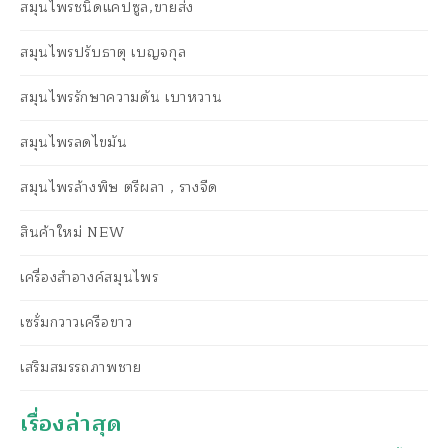
สมุนไพรชนิดแคปซูล,ขายส่ง
สมุนไพรปรับธาตุ เบญจกุล
สมุนไพรรักษาความดัน เบาหวาน
สมุนไพรลดไขมัน
สมุนไพรล้างพิษ ตรีผลา , รางจืด
สินค้าใหม่ NEW
เครื่องสำอางค์สมุนไพร
เซรั่มกวาวเครือขาว
เสริมสมรรถภาพชาย
เรื่องล่าสุด