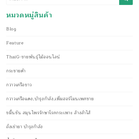
หมวดหมู่สินค้า
Blog
Feature
ThaiG-ขายพันธุ์ไม้ออนไลน์
กระชายดำ
กวาวเครือขาว
กวาวเครือแดง,บำรุงกำลัง,เพิ่มฮอร์โมนเพศชาย
ขมิ้นชัน สมุนไพรรักษาโรคกระเพาะ ล้างลำไส้
ถั่งเช่ายา บำรุงกำลัง