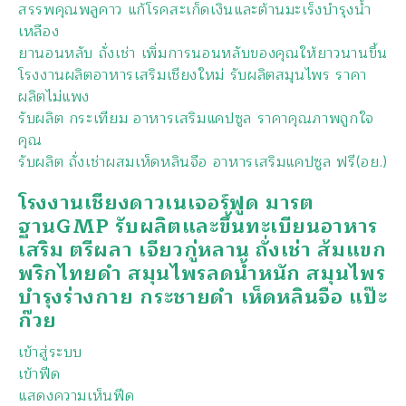
สรรพคุณพลูคาว แก้โรคสะเก็ดเงินและต้านมะเร็งบำรุงน้ำ
เหลือง
ยานอนหลับ ถั่งเช่า เพิ่มการนอนหลับของคุณให้ยาวนานขึ้น
โรงงานผลิตอาหารเสริมเชียงใหม่ รับผลิตสมุนไพร ราคา
ผลิตไม่แพง
รับผลิต กระเทียม อาหารเสริมแคปซูล ราคาคุณภาพถูกใจ
คุณ
รับผลิต ถั่งเช่าผสมเห็ดหลินจือ อาหารเสริมแคปซูล ฟรี(อย.)
โรงงานเชียงดาวเนเจอร์ฟูด มารต
ฐานGMP รับผลิตและขึ้นทะเบียนอาหาร
เสริม ตรีผลา เจียวกู่หลาน ถั่งเช่า ส้มแขก
พริกไทยดำ สมุนไพรลดน้ำหนัก สมุนไพร
บำรุงร่างกาย กระชายดำ เห็ดหลินจือ แป๊ะ
ก๊วย
เข้าสู่ระบบ
เข้าฟีด
แสดงความเห็นฟีด