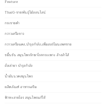
Feature
ThaiG-ขายพันธุ์ไม้ออนไลน์
กระชายดำ
กวาวเครือขาว
กวาวเครือแดง,บำรุงกำลัง,เพิ่มฮอร์โมนเพศชาย
ขมิ้นชัน สมุนไพรรักษาโรคกระเพาะ ล้างลำไส้
ถั่งเช่ายา บำรุงกำลัง
น้ำมันนวดสมุนไพร
ผลิตภัณฑ์ อาหารเสริม
ฟ้าทะลายโจร สมุนไพรแก้ไข้