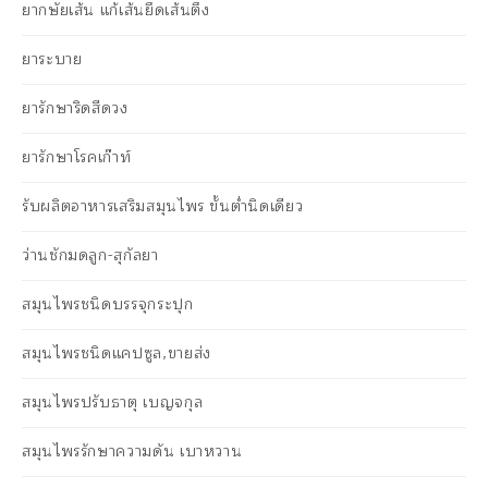
ยากษัยเส้น แก้เส้นยึดเส้นตึง
ยาระบาย
ยารักษาริดสีดวง
ยารักษาโรคเก๊าท์
รับผลิตอาหารเสริมสมุนไพร ขั้นต่ำนิดเดียว
ว่านชักมดลูก-สุกัลยา
สมุนไพรชนิดบรรจุกระปุก
สมุนไพรชนิดแคปซูล,ขายส่ง
สมุนไพรปรับธาตุ เบญจกุล
สมุนไพรรักษาความดัน เบาหวาน