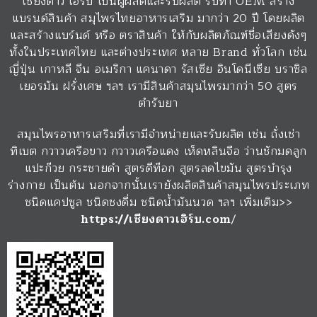
เชียงดาว เฮิร์บ เป็นผู้ผลิตและรับผลิต รับทำ OEM สร้าง
แบรนด์สินค้า สมุไพรไทยอาหารเสริม มากว่า 20 ปี โดยผลิต
และสร้างแบร์นด์ หรือ ตราสินค้า ให้กับผลิตภัณฑ์ชื่อเสียงดังๆ
ทั้งในประเทศไทย และต่างประเทศ หลาย Brand ทั่วโลก เช่น
ญี่ปุ่น เกาหลี จีน อเมริกา แคนาดา รัสเซีย อินโดนีเซีย บราซิล
เยอรมัน ฝรั่งเศษ ฯลฯ เรามีสินค้าสมุนไพรมากว่า 50 สูตร
ตำรับยา
สมุนไพรอาหารเสริมที่เรามีจำหน่ายและรับผลิต เช่น ถั่งเช่า
ทิเบต กวาวเครือขาว กวาวเครือแดง เห็ดหลินจือ ว่านชักมดลูก
แปะก๊วย กระชายดำ สูตรดีท๊อก สูตรลดไขมัน สูตรบำรุง
ร่างกาย เป็นต้น นอกจากนั้นเรายังผลิตสินค้าสมุนไพรประเภท
ชนิดแคปซูล ชนิดชงดื่ม ชนิดน้ำมันนวด ฯลฯ เพิ่มเติม>>
https://เชียงดาวเฮิร์บ.com
/