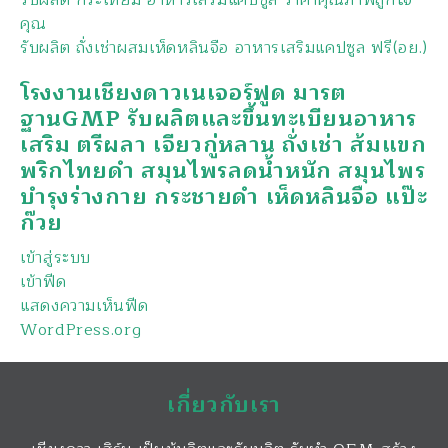
รับผลิต กระเทียม อาหารเสริมแคปซูล ราคาคุณภาพถูกใจ
คุณ
รับผลิต ถั่งเช่าผสมเห็ดหลินจือ อาหารเสริมแคปซูล ฟรี(อย.)
โรงงานเชียงดาวเนเจอร์ฟูด มารต
ฐานGMP รับผลิตและขึ้นทะเบียนอาหาร
เสริม ตรีผลา เจียวกู่หลาน ถั่งเช่า ส้มแขก
พริกไทยดำ สมุนไพรลดน้ำหนัก สมุนไพร
บำรุงร่างกาย กระชายดำ เห็ดหลินจือ แป๊ะ
ก๊วย
เข้าสู่ระบบ
เข้าฟีด
แสดงความเห็นฟีด
WordPress.org
เกี่ยวกับเรา