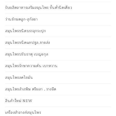
รับผลิตอาหารเสริมสมุนไพร ขั้นต่ำนิดเดียว
ว่านชักมดลูก-สุกัลยา
สมุนไพรชนิดบรรจุกระปุก
สมุนไพรชนิดแคปซูล,ขายส่ง
สมุนไพรปรับธาตุ เบญจกุล
สมุนไพรรักษาความดัน เบาหวาน
สมุนไพรลดไขมัน
สมุนไพรล้างพิษ ตรีผลา , รางจืด
สินค้าใหม่ NEW
เครื่องสำอางค์สมุนไพร