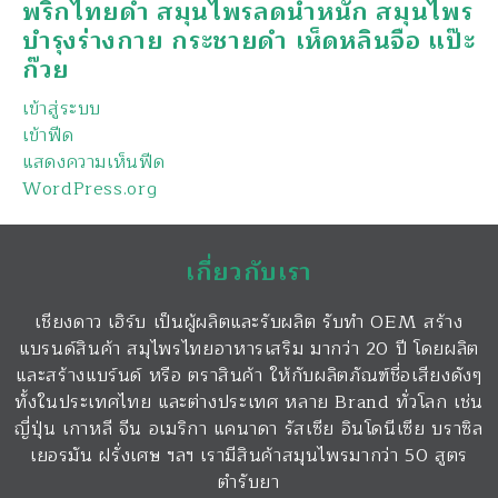
พริกไทยดำ สมุนไพรลดน้ำหนัก สมุนไพร
บำรุงร่างกาย กระชายดำ เห็ดหลินจือ แป๊ะ
ก๊วย
เข้าสู่ระบบ
เข้าฟีด
แสดงความเห็นฟีด
WordPress.org
เกี่ยวกับเรา
เชียงดาว เฮิร์บ เป็นผู้ผลิตและรับผลิต รับทำ OEM สร้าง
แบรนด์สินค้า สมุไพรไทยอาหารเสริม มากว่า 20 ปี โดยผลิต
และสร้างแบร์นด์ หรือ ตราสินค้า ให้กับผลิตภัณฑ์ชื่อเสียงดังๆ
ทั้งในประเทศไทย และต่างประเทศ หลาย Brand ทั่วโลก เช่น
ญี่ปุ่น เกาหลี จีน อเมริกา แคนาดา รัสเซีย อินโดนีเซีย บราซิล
เยอรมัน ฝรั่งเศษ ฯลฯ เรามีสินค้าสมุนไพรมากว่า 50 สูตร
ตำรับยา