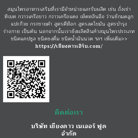
สมุนไพรอาหารเสริมที่เรามีจำหน่ายและรับผลิต เช่น ถั่งเช่า
ทิเบต กวาวเครือขาว กวาวเครือแดง เห็ดหลินจือ ว่านชักมดลูก
แปะก๊วย กระชายดำ สูตรดีท๊อก สูตรลดไขมัน สูตรบำรุง
ร่างกาย เป็นต้น นอกจากนั้นเรายังผลิตสินค้าสมุนไพรประเภท
ชนิดแคปซูล ชนิดชงดื่ม ชนิดน้ำมันนวด ฯลฯ เพิ่มเติม>>
https://เชียงดาวเฮิร์บ.com
/
ติดต่อเรา
บริษัท เชียงดาว เนเจอร์ ฟูด
จำกัด