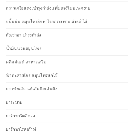
กวาวเครือแดง,บำรุงกำลัง,เพิ่มฮอร์โมนเพศชาย
ขมิ้นชัน สมุนไพรรักษาโรคกระเพาะ ล้างลำไส้
ถั่งเช่ายา บำรุงกำลัง
น้ำมันนวดสมุนไพร
ผลิตภัณฑ์ อาหารเสริม
ฟ้าทะลายโจร สมุนไพรแก้ไข้
ยากษัยเส้น แก้เส้นยึดเส้นตึง
ยาระบาย
ยารักษาริดสีดวง
ยารักษาโรคเก๊าท์