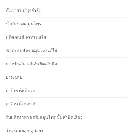
ถั่งเช่ายา บำรุงกำลัง
น้ำมันนวดสมุนไพร
ผลิตภัณฑ์ อาหารเสริม
ฟ้าทะลายโจร สมุนไพรแก้ไข้
ยากษัยเส้น แก้เส้นยึดเส้นตึง
ยาระบาย
ยารักษาริดสีดวง
ยารักษาโรคเก๊าท์
รับผลิตอาหารเสริมสมุนไพร ขั้นต่ำนิดเดียว
ว่านชักมดลูก-สุกัลยา