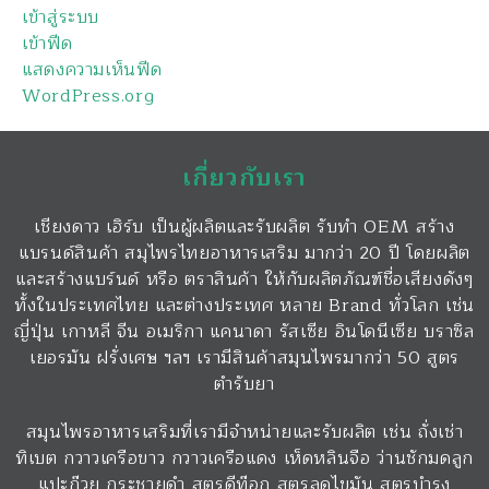
เข้าสู่ระบบ
เข้าฟีด
แสดงความเห็นฟีด
WordPress.org
เกี่ยวกับเรา
เชียงดาว เฮิร์บ เป็นผู้ผลิตและรับผลิต รับทำ OEM สร้าง
แบรนด์สินค้า สมุไพรไทยอาหารเสริม มากว่า 20 ปี โดยผลิต
และสร้างแบร์นด์ หรือ ตราสินค้า ให้กับผลิตภัณฑ์ชื่อเสียงดังๆ
ทั้งในประเทศไทย และต่างประเทศ หลาย Brand ทั่วโลก เช่น
ญี่ปุ่น เกาหลี จีน อเมริกา แคนาดา รัสเซีย อินโดนีเซีย บราซิล
เยอรมัน ฝรั่งเศษ ฯลฯ เรามีสินค้าสมุนไพรมากว่า 50 สูตร
ตำรับยา
สมุนไพรอาหารเสริมที่เรามีจำหน่ายและรับผลิต เช่น ถั่งเช่า
ทิเบต กวาวเครือขาว กวาวเครือแดง เห็ดหลินจือ ว่านชักมดลูก
แปะก๊วย กระชายดำ สูตรดีท๊อก สูตรลดไขมัน สูตรบำรุง