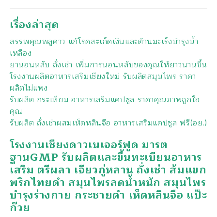
เรื่องล่าสุด
สรรพคุณพลูคาว แก้โรคสะเก็ดเงินและต้านมะเร็งบำรุงน้ำ
เหลือง
ยานอนหลับ ถั่งเช่า เพิ่มการนอนหลับของคุณให้ยาวนานขึ้น
โรงงานผลิตอาหารเสริมเชียงใหม่ รับผลิตสมุนไพร ราคา
ผลิตไม่แพง
รับผลิต กระเทียม อาหารเสริมแคปซูล ราคาคุณภาพถูกใจ
คุณ
รับผลิต ถั่งเช่าผสมเห็ดหลินจือ อาหารเสริมแคปซูล ฟรี(อย.)
โรงงานเชียงดาวเนเจอร์ฟูด มารต
ฐานGMP รับผลิตและขึ้นทะเบียนอาหาร
เสริม ตรีผลา เจียวกู่หลาน ถั่งเช่า ส้มแขก
พริกไทยดำ สมุนไพรลดน้ำหนัก สมุนไพร
บำรุงร่างกาย กระชายดำ เห็ดหลินจือ แป๊ะ
ก๊วย