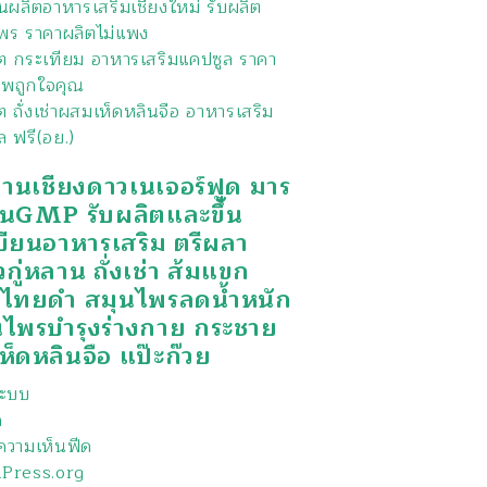
นผลิตอาหารเสริมเชียงใหม่ รับผลิต
พร ราคาผลิตไม่แพง
ิต กระเทียม อาหารเสริมแคปซูล ราคา
พถูกใจคุณ
ต ถั่งเช่าผสมเห็ดหลินจือ อาหารเสริม
ล ฟรี(อย.)
งานเชียงดาวเนเจอร์ฟูด มาร
นGMP รับผลิตและขึ้น
บียนอาหารเสริม ตรีผลา
วกู่หลาน ถั่งเช่า ส้มแขก
กไทยดำ สมุนไพรลดน้ำหนัก
นไพรบำรุงร่างกาย กระชาย
ห็ดหลินจือ แป๊ะก๊วย
่ระบบ
ด
วามเห็นฟีด
Press.org