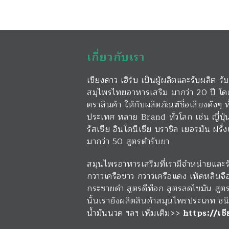
เกี่ยวกับเรา
เชียงดาว เฮิร์บ เป็นผู้ผลิตและรับผลิต
สมุไพรไทยอาหารเสริม มากว่า 20 ปี โด
ตราสินค้า ให้กับผลิตภัณฑ์ชื่อเสียงดังๆ
ประเทศ หลาย Brand ทั่วโลก เช่น ญี่ปุ
รัสเซีย อินโดนีเซีย บราซิล เยอรมัน ฝรั
มากว่า 50 สูตรตำรับยา
สมุนไพรอาหารเสริมที่เรามีจำหน่ายและรับ
กวาวเครือขาว กวาวเครือแดง เห็ดหลินจื
กระชายดำ สูตรดีท๊อก สูตรลดไขมัน สูต
นั้นเรายังผลิตสินค้าสมุนไพรประเภท ชน
น้ำมันนวด ฯลฯ เพิ่มเติม>>
https://เชี