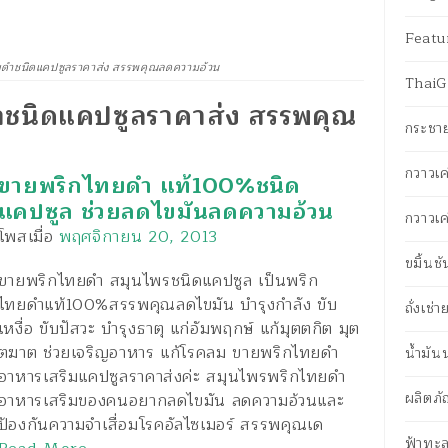
Featu
ดำชนิดแคปซูลราคาส่ง สรรพคุณลดความอ้วน
ThaiG-
ชนิดแคปซูลราคาส่ง สรรพคุณ
กระชา
กวาวเค
ขายพริกไทยดำ แท้100%ชนิด
แคปซูล ช่วยลดไขมันลดความอ้วน
กวาวเค
โพสเมื่อ
พฤศจิกายน 20, 2013
ขมิ้นช
ขายพริกไทยดำ สมุนไพรชนิดแคปซูล เป็นพริก
ไทยดำแท้100%สรรพคุณลดไขมัน บำรุงกำลัง ขับ
ถั่งเช่
เหงื่อ ขับปัสวะ บำรุงธาตุ แก่อัมพฤกษ์ แก้มุตตกิต มุต
ตฆาต ช่วยเจริญอาหาร แก้โรคลม ขายพริกไทยดำ
น้ำมั
อาหารเสริมแคปซูลราคาส่งค่ะ สมุนไพรพริกไทยดำ
ผลิตภั
อาหารเสริมของคนอยากลดไขมัน ลดความอ้วนและ
ป้องกันความจำเสื่อมโรคอัลไซเมอร์ สรรพคุณเด
ฟ้าทะล