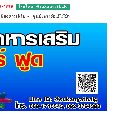
9-4398
ไลน์ไอดี: @sukanyathaig
เชียงดาวเฮิร์บ
ศูนย์เพาะพันธุ์ไม้ป่า