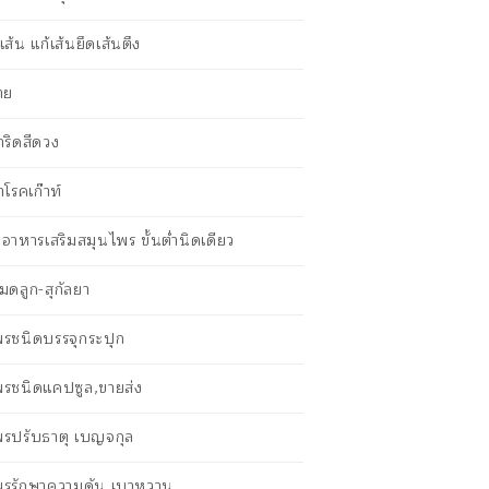
ส้น แก้เส้นยึดเส้นตึง
าย
าริดสีดวง
าโรคเก๊าท์
ตอาหารเสริมสมุนไพร ขั้นต่ำนิดเดียว
กมดลูก-สุกัลยา
รชนิดบรรจุกระปุก
พรชนิดแคปซูล,ขายส่ง
พรปรับธาตุ เบญจกุล
พรรักษาความดัน เบาหวาน