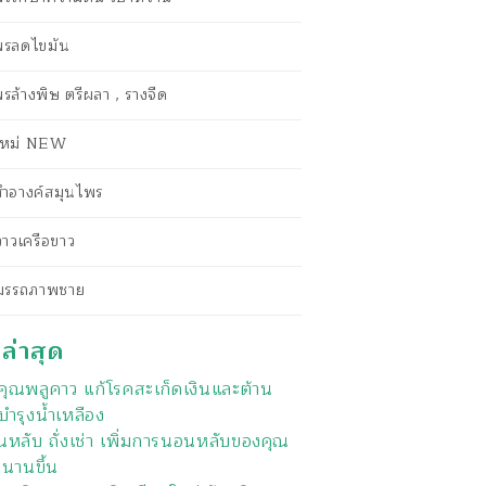
พรลดไขมัน
รล้างพิษ ตรีผลา , รางจืด
าใหม่ NEW
งสำอางค์สมุนไพร
กวาวเครือขาว
สมรรถภาพชาย
งล่าสุด
ุณพลูคาว แก้โรคสะเก็ดเงินและต้าน
บำรุงน้ำเหลือง
หลับ ถั่งเช่า เพิ่มการนอนหลับของคุณ
วนานขึ้น