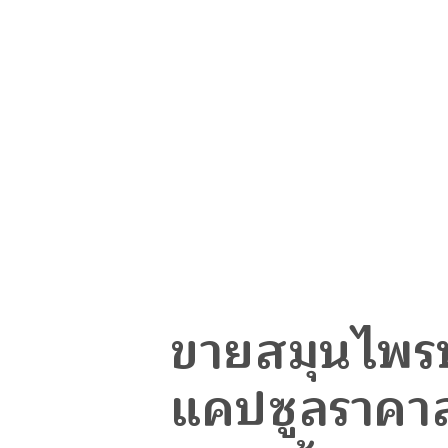
ขายสมุนไพร
แคปซูลราคา