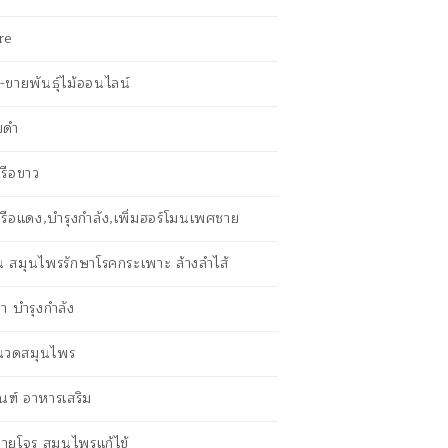
re
ขายพันธุ์ไม้ออนไลน์
ยดำ
รือขาว
รือแดง,บำรุงกำลัง,เพิ่มฮอร์โมนเพศชาย
ัน สมุนไพรรักษาโรคกระเพาะ ล้างลำไส้
ายา บำรุงกำลัง
นนวดสมุนไพร
ณฑ์ อาหารเสริม
ายโจร สมุนไพรแก้ไข้