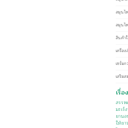
สมุนไ
สมุนไพ
สินค้
เครื่อ
เซรั่ม
เสริม
เรื่อ
สรรพค
มะเร็ง
ยานอน
ให้ยา