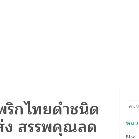
พริกไทยดำชนิด
ค้นห
ส่ง สรรพคุณลด
หมวด
Blog