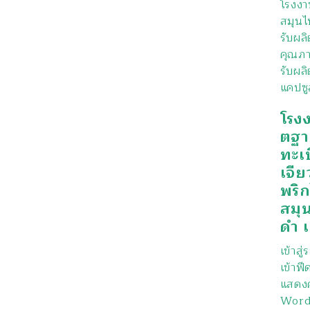
โรงงา
สมุนไ
รับผล
คุณภา
รับผลิ
แคปซู
โรง
ตฐา
ทะเ
เจีย
พริ
สมุ
ดำ เ
เข้าสู
เข้าฟี
แสดงค
Word