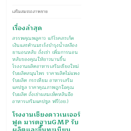
เสริมสมรรถภาพชาย
เรื่องล่าสุด
สรรพคุณพลูคาว แก้โรคสะเก็ด
เงินและต้านมะเร็งบำรุงน้ำเหลือง
ยานอนหลับ ถั่งเช่า เพิ่มการนอน
หลับของคุณให้ยาวนานขึ้น
โรงงานผลิตอาหารเสริมเชียงใหม่
รับผลิตสมุนไพร ราคาผลิตไม่แพง
รับผลิต กระเทียม อาหารเสริม
แคปซูล ราคาคุณภาพถูกใจคุณ
รับผลิต ถั่งเช่าผสมเห็ดหลินจือ
อาหารเสริมแคปซูล ฟรี(อย.)
โรงงานเชียงดาวเนเจอร์
ฟูด มารตฐานGMP รับ
ผลิตและขึ้นทะเบียน