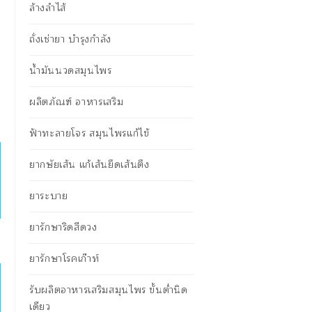
ล้างลำไส้
ถั่งเช่ายา บำรุงกำลัง
น้ำมันนวดสมุนไพร
ผลิตภัณฑ์ อาหารเสริม
ฟ้าทะลายโจร สมุนไพรแก้ไข้
ยากษัยเส้น แก้เส้นยึดเส้นตึง
ยาระบาย
ยารักษาริดสีดวง
ยารักษาโรคเก๊าท์
รับผลิตอาหารเสริมสมุนไพร ขั้นต่ำนิด
เดียว