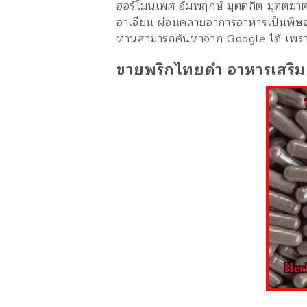
ฮอร์โมนเพศ อัมพฤกษ์ มุตตกิต มุตตฆาต
อาเจียน ผ่อนคลายอาการอาหารเป็นพิ
ษจ
ท่านสามารถค้นหาจาก Google ได้ เพรา
ขายพริกไทยดำ อาหารเสริ