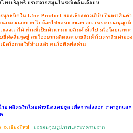
ไพรบริสุทธิ์ ปราศจากสมุนไพรชนิดอื่นเจือปน
พรทุกชนิดใน Line Product ของเชียงดาวเฮิร์บ ในตราสินค้า
ณจะสะดวกสะบาย ไม่ต้องไปขอหมายเลข อย. เพราะเราอนุญาติ
ของเราได้ ท่านที่เป็นตัวแทนขายสินค้าทั่วไป หรือโดยเฉพาะ
ับยี่ห้ออื่นๆอยู่ สนใจอยากผลิตและขายสินค้าในตราสินค้าของ
บ เปิดโอกาสให้ท่านแล้ว สนใจติดต่อด่วน
ำหน่าย ผลิตพริกไทยดำชนิดแคปซูล เพื่อการส่งออก ราคาถูกและ
ูด
าว จ.เชียงใหม่
ขอขอบคุณรูปภาพและบทความจาก