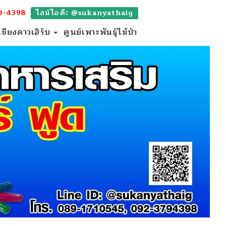
9-4398
ไลน์ไอดี: @sukanyathaig
เชียงดาวเฮิร์บ
ศูนย์เพาะพันธุ์ไม้ป่า