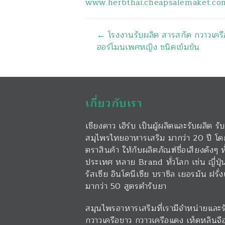
www.herbthai.cheapsalemaket.co
นำทาง
←
โรงงานรับผลิต สารสกัด กวาวเครื
ฮอร์โมนเพศหญิง ชนิดเข้มข้น
เกี่ยวกับเรา
เชียงดาว เฮิร์บ เป็นผู้ผลิตและรับผลิต
สมุไพรไทยอาหารเสริม มากว่า 20 ปี โด
ตราสินค้า ให้กับผลิตภัณฑ์ชื่อเสียงดังๆ
ประเทศ หลาย Brand ทั่วโลก เช่น ญี่ปุ
รัสเซีย อินโดนีเซีย บราซิล เยอรมัน ฝรั
มากว่า 50 สูตรตำรับยา
สมุนไพรอาหารเสริมที่เรามีจำหน่ายและรับ
กวาวเครือขาว กวาวเครือแดง เห็ดหลินจื