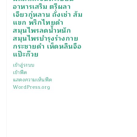
อาหารเสริม ตรีผลา
เจียวกู่หลาน ถั่งเช่า ส้ม
แขก พริกไทยดำ
สมุนไพรลดน้ำหนัก
สมุนไพรบำรุงร่างกาย
กระชายดำ เห็ดหลินจือ
แป๊ะก๊วย
เข้าสู่ระบบ
เข้าฟีด
แสดงความเห็นฟีด
WordPress.org