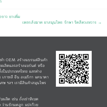
m
อขาว ยาเพิ่ม
เพชรสังฆาต ยาสมุนไพร รักษา ริดสีดวงทวาร
→
 รับทำ OEM สร้างแบรนด์สินค้า
ยผลิตและสร้างแบร์นด์ หรือ
 ทั้งในประเทศไทย และต่าง
่น เกาหลี จีน อเมริกา แคนาดา
่งเศษ ฯลฯ เรามีสินค้าสมุนไพร
ผลิต เช่น ถั่งเช่าทิเบต
อ ว่านชักมดลูก แปะก๊วย