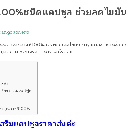
100%ชนิดแคปซูล ช่วยลดไขมัน
hiangdaoherb
นพริกไทยดำแท้100%สรรพคุณลดไขมัน บำรุงกำลัง ขับเหงื่อ ขับ
ิต มุตตฆาต ช่วยเจริญอาหาร แก้โรคลม
่งค่ะ
เชียงดาวเนเจอร์ฟูด
นไพรคุณภาพดี100%
ริมแคปซูลราคาส่งค่ะ