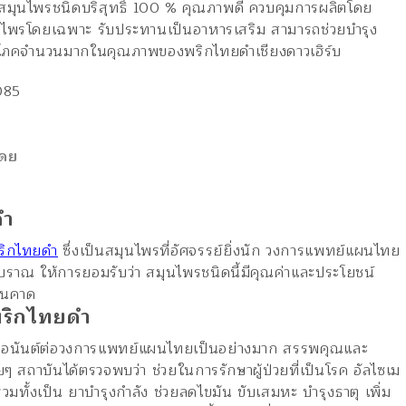
สมุนไพรชนิดบริสุทธิ์ 100 % คุณภาพดี ควบคุมการผลิตโดย
ุนไพรโดยเฉพาะ รับประทานเป็นอาหารเสริม สามารถช่วยบำรุง
้บริโภคจำนวนมากในคุณภาพของพริกไทยดำเชียงดาวเฮิร์บ
085
โดย
ดำ
ริกไทยดำ
ซึ่งเป็นสมุนไพรที่อัศจรรย์ยิ่งนัก วงการแพทย์แผนไทย
ราณ ให้การยอมรับว่า สมุนไพรชนิดนี้มีคุณค่าและประโยชน์
กินคาด
พริกไทยดำ
่าเอกอนันต์ต่อวงการแพทย์แผนไทยเป็นอย่างมาก สรรพคุณและ
ายๆ สถาบันได้ตรวจพบว่า ช่วยในการรักษาผู้ป่วยที่เป็นโรค อัลไซเม
ี รวมทั้งเป็น ยาบำรุงกำลัง ช่วยลดไขมัน ขับเสมหะ บำรุงธาตุ เพิ่ม