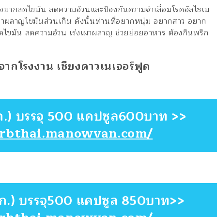
ยากลดไขมัน ลดความอ้วนและป้องกันความจำเสื่อมโรคอัลไซเม
าผลาญไขมันส่วนเกิน ดังนั้นท่านที่อยากหนุ่ม อยากสาว อยาก
 ลดไขมัน ลดความอ้วน เร่งเผาผลาญ ช่วยย่อยอาหาร ต้องกินพริก
จากโรงงาน เชียงดาวเนเจอร์ฟูด
มก.) บรรจุ 500 แคปซูล600บาท >>
erbthai.manowvan.com/
มก.) บรรจุ500 แคปซูล 850บาท>>