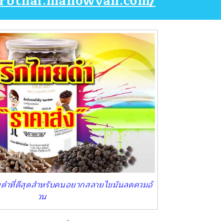
erbthai.manowvan.com/
ดำที่ดีสุดสำหรับคนอยากสลายไขมันลดควมอ้
วน