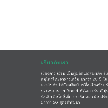
เกี่ยวกับเรา
เชียงดาว เฮิร์บ เป็นผู้ผลิตและรับผลิต
สมุไพรไทยอาหารเสริม มากว่า 20 ปี โด
ตราสินค้า ให้กับผลิตภัณฑ์ชื่อเสียงดังๆ
ประเทศ หลาย Brand ทั่วโลก เช่น ญี่ปุ
รัสเซีย อินโดนีเซีย บราซิล เยอรมัน ฝรั
มากว่า 50 สูตรตำรับยา