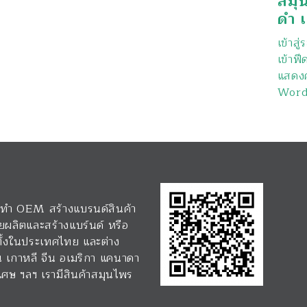
สมุ
ดำ เ
เข้าสู
เข้าฟี
แสดงค
Word
 รับทำ OEM สร้างแบรนด์สินค้า
ยผลิตและสร้างแบร์นด์ หรือ
 ทั้งในประเทศไทย และต่าง
่น เกาหลี จีน อเมริกา แคนาดา
่งเศษ ฯลฯ เรามีสินค้าสมุนไพร