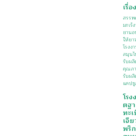
เรื่อ
สรรพค
มะเร็ง
ยานอน
ให้ยา
โรงงา
สมุนไ
รับผล
คุณภา
รับผลิ
แคปซู
โรง
ตฐา
ทะเ
เจีย
พริ