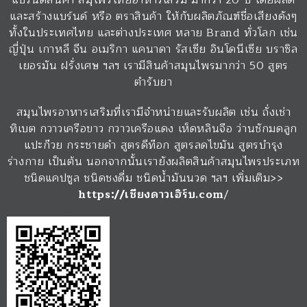
แบรนด์สินค้า สมุไพรไทยอาหารเสริม มากว่า 20 ปี โดยผลิต
และสร้างแบร์นด์ หรือ ตราสินค้า ให้กับผลิตภัณฑ์ชื่อเสียงดังๆ
ทั้งในประเทศไทย และต่างประเทศ หลาย Brand ทั่วโลก เช่น
ญี่ปุ่น เกาหลี จีน อเมริกา แคนาดา รัสเซีย อินโดนีเซีย บราซิล
เยอรมัน ฝรั่งเศษ ฯลฯ เรามีสินค้าสมุนไพรมากว่า 50 สูตร
ตำรับยา
สมุนไพรอาหารเสริมที่เรามีจำหน่ายและรับผลิต เช่น ถั่งเช่า
ทิเบต กวาวเครือขาว กวาวเครือแดง เห็ดหลินจือ ว่านชักมดลูก
แปะก๊วย กระชายดำ สูตรดีท๊อก สูตรลดไขมัน สูตรบำรุง
ร่างกาย เป็นต้น นอกจากนั้นเรายังผลิตสินค้าสมุนไพรประเภท
ชนิดแคปซูล ชนิดชงดื่ม ชนิดน้ำมันนวด ฯลฯ เพิ่มเติม>>
https://เชียงดาวเฮิร์บ.com
/