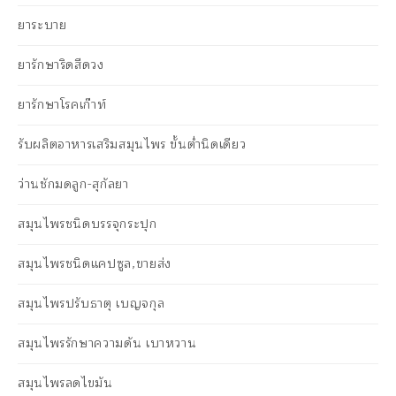
ยาระบาย
ยารักษาริดสีดวง
ยารักษาโรคเก๊าท์
รับผลิตอาหารเสริมสมุนไพร ขั้นต่ำนิดเดียว
ว่านชักมดลูก-สุกัลยา
สมุนไพรชนิดบรรจุกระปุก
สมุนไพรชนิดแคปซูล,ขายส่ง
สมุนไพรปรับธาตุ เบญจกุล
สมุนไพรรักษาความดัน เบาหวาน
สมุนไพรลดไขมัน