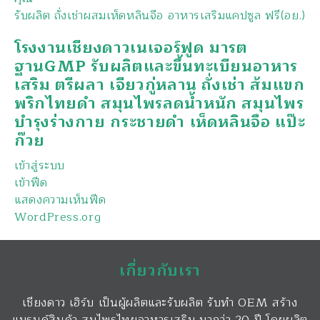
รับผลิต ถั่งเช่าผสมเห็ดหลินจือ อาหารเสริมแคปซูล ฟรี(อย.)
โรงงานเชียงดาวเนเจอร์ฟูด มารต
ฐานGMP รับผลิตและขึ้นทะเบียนอาหาร
เสริม ตรีผลา เจียวกู่หลาน ถั่งเช่า ส้มแขก
พริกไทยดำ สมุนไพรลดน้ำหนัก สมุนไพร
บำรุงร่างกาย กระชายดำ เห็ดหลินจือ แป๊ะ
ก๊วย
เข้าสู่ระบบ
เข้าฟีด
แสดงความเห็นฟีด
WordPress.org
เกี่ยวกับเรา
เชียงดาว เฮิร์บ เป็นผู้ผลิตและรับผลิต รับทำ OEM สร้าง