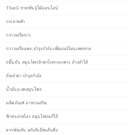
ThaiG-ขายพันธุ์ไม้ออนไลน์
กระชายดำ
กวาวเครือขาว
กวาวเครือแดง,บำรุงกำลัง,เพิ่มฮอร์โมนเพศชาย
ขมิ้นชัน สมุนไพรรักษาโรคกระเพาะ ล้างลำไส้
ถั่งเช่ายา บำรุงกำลัง
น้ำมันนวดสมุนไพร
ผลิตภัณฑ์ อาหารเสริม
ฟ้าทะลายโจร สมุนไพรแก้ไข้
ยากษัยเส้น แก้เส้นยึดเส้นตึง