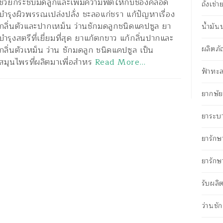
ช่วยกระชับมดลูกและเพิ่มความฟิตให้กับช่องคลอด
ถั่งเช่
บำรุงผิวพรรณเปล่งปลั่ง ชะลอแก่ชรา แก้ปัญหาเรื่อง
กลิ่นตัวและปากเหม็น ว่านชักมดลูกชนิดแคปซูล ยา
น้ำมั
บำรุงสตรีที่เยี่ยมที่สุด ยาแก้ตกขาว แก้กลิ่นปากและ
ผลิตภั
กลิ่นตัวเหม็น ว่าน ชักมดลูก ชนิดแคปซูล เป็น
สมุนไพรที่ผลิตมาเพื่อสำหร
Read More…
ฟ้าทะล
ยากษัยเ
ยาระบ
ยารักษ
ยารักษ
รับผลิ
ว่านชั