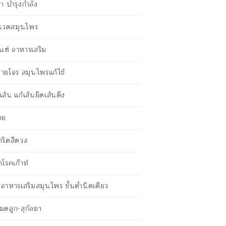
ายา บำรุงกำลัง
นนวดสมุนไพร
ณฑ์ อาหารเสริม
ายโจร สมุนไพรแก้ไข้
ส้น แก้เส้นยึดเส้นตึง
าย
าริดสีดวง
าโรคเก๊าท์
ตอาหารเสริมสมุนไพร ขั้นต่ำนิดเดียว
กมดลูก-สุกัลยา