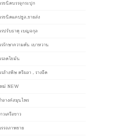
รชนิดบรรจุกระปุก
พรชนิดแคปซูล,ขายส่ง
พรปรับธาตุ เบญจกุล
พรรักษาความดัน เบาหวาน
พรลดไขมัน
รล้างพิษ ตรีผลา , รางจืด
าใหม่ NEW
งสำอางค์สมุนไพร
กวาวเครือขาว
สมรรถภาพชาย