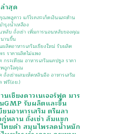
งล่าสุด
ุณพลูคาว แก้โรคสะเก็ดเงินและต้าน
บำรุงน้ำเหลือง
หลับ ถั่งเช่า เพิ่มการนอนหลับของคุณ
วนานขึ้น
นผลิตอาหารเสริมเชียงใหม่ รับผลิต
พร ราคาผลิตไม่แพง
ิต กระเทียม อาหารเสริมแคปซูล ราคา
พถูกใจคุณ
ต ถั่งเช่าผสมเห็ดหลินจือ อาหารเสริม
ล ฟรี(อย.)
งานเชียงดาวเนเจอร์ฟูด มาร
นGMP รับผลิตและขึ้น
บียนอาหารเสริม ตรีผลา
วกู่หลาน ถั่งเช่า ส้มแขก
กไทยดำ สมุนไพรลดน้ำหนัก