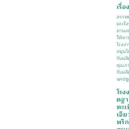
เรื่อ
สรรพค
มะเร็ง
ยานอน
ให้ยา
โรงงา
สมุนไ
รับผล
คุณภา
รับผลิ
แคปซู
โรง
ตฐา
ทะเ
เจีย
พริ