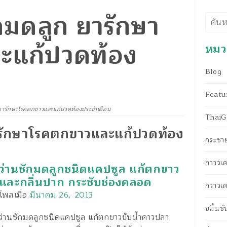
กมดลูก ยารักษา
ค้นห
ะแก้ปวดท้อง
หมวด
Blog
Featu
 ยารักษาโรคตกขาวและแก้ปวดท้องประจำเดือน
ThaiG-
ารักษาโรคตกขาวและแก้ปวดท้อง
กระชา
กวาวเค
ว่านชักมดลูกชนิดแคปซูล แก้ตกขาว
และกลิ่นปาก กระชับช่องคลอด
กวาวเค
โพสเมื่อ
มีนาคม 26, 2013
ขมิ้นช
ว่านชักมดลูกชนิดแคปซูล แก้ตกขาวขับน้ำคาวปลา