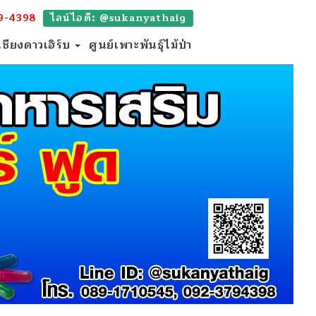
9-4398
ไลน์ไอดี: @sukanyathaig
เชียงดาวเฮิร์บ
ศูนย์เพาะพันธุ์ไม้ป่า