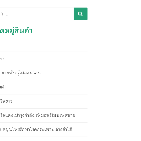
า
หมู่สินค้า
re
ขายพันธุ์ไม้ออนไลน์
ยดำ
รือขาว
รือแดง,บำรุงกำลัง,เพิ่มฮอร์โมนเพศชาย
ัน สมุนไพรรักษาโรคกระเพาะ ล้างลำไส้